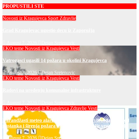
PROPUSTILI STE
Novosti iz Kragujevca
Sport
Zdravlje
Grad Kragujevac ugostio decu iz Zaporožja
August 7, 2026
Dejan Sretenovic
EKO teme
Novosti iz Kragujevca
Vesti
Vatrogasci ugasili 14 požara u okolini Kragujevca
August 7, 2026
Dejan Sretenovic
EKO teme
Novosti iz Kragujevca
Vesti
Radovi na uređenju komunalne infrastrukture
August 7, 2026
Dejan Sretenovic
EKO teme
Novosti iz Kragujevca
Zdravlje Vesti
Narandžasti meteo alarm u petak i za dane vikenda: rizik od
nastanka i širenja požara na otvorenom i dalje veoma visok
August 7, 2026
Dejan Sretenovic