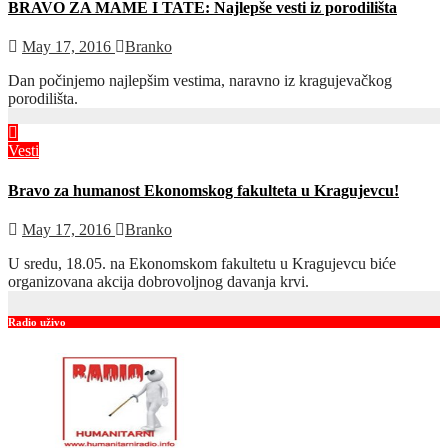
BRAVO ZA MAME I TATE: Najlepše vesti iz porodilišta
May 17, 2016
Branko
Dan počinjemo najlepšim vestima, naravno iz kragujevačkog
porodilišta.
Vesti
Bravo za humanost Ekonomskog fakulteta u Kragujevcu!
May 17, 2016
Branko
U sredu, 18.05. na Ekonomskom fakultetu u Kragujevcu biće
organizovana akcija dobrovoljnog davanja krvi.
Radio uživo