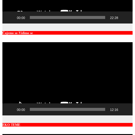
00:00
22:28
Čujemo se-Vidimo se
Video
Player
00:00
12:16
EKO TEME