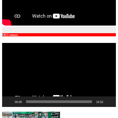
EKO minute
Video
Player
00:00
16:52