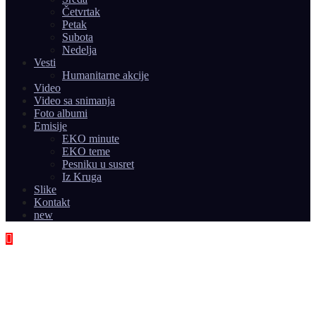
Četvrtak
Petak
Subota
Nedelja
Vesti
Humanitarne akcije
Video
Video sa snimanja
Foto albumi
Emisije
EKO minute
EKO teme
Pesniku u susret
Iz Kruga
Slike
Kontakt
new