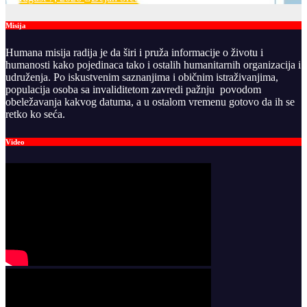
Misija
Humana misija radija je da širi i pruža informacije o životu i
humanosti kako pojedinaca tako i ostalih humanitarnih organizacija i
udruženja. Po iskustvenim saznanjima i običnim istraživanjima,
populacija osoba sa invaliditetom zavredi pažnju povodom
obeležavanja kakvog datuma, a u ostalom vremenu gotovo da ih se
retko ko seća.
Video