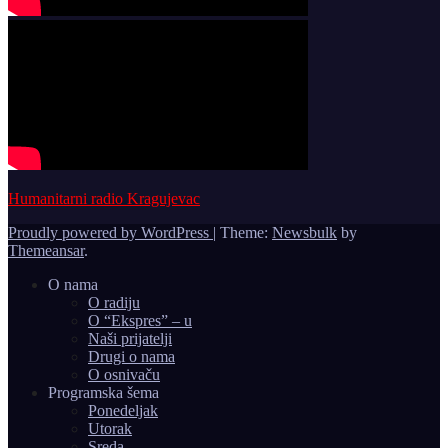
Humanitarni radio Kragujevac
Proudly powered by WordPress
|
Theme:
Newsbulk
by
Themeansar
.
O nama
O radiju
O “Ekspres” – u
Naši prijatelji
Drugi o nama
O osnivaču
Programska šema
Ponedeljak
Utorak
Sreda