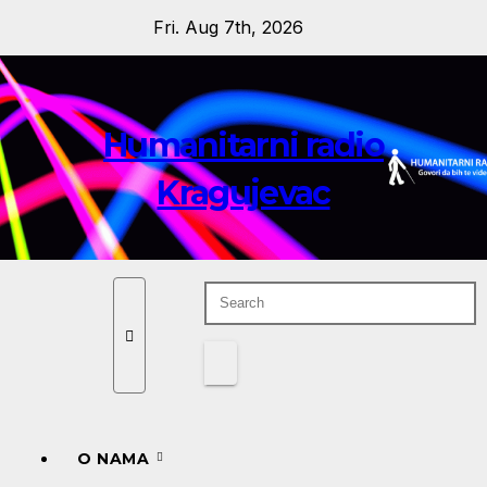
Skip
Fri. Aug 7th, 2026
to
content
Humanitarni radio
Kragujevac
O NAMA