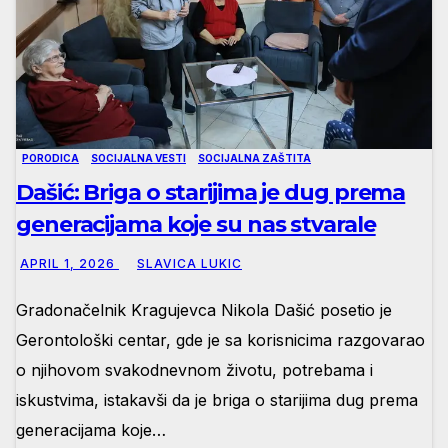
PORODICA
SOCIJALNA VESTI
SOCIJALNA ZAŠTITA
Dašić: Briga o starijima je dug prema
generacijama koje su nas stvarale
APRIL 1, 2026
SLAVICA LUKIC
Gradonačelnik Kragujevca Nikola Dašić posetio je
Gerontološki centar, gde je sa korisnicima razgovarao
o njihovom svakodnevnom životu, potrebama i
iskustvima, istakavši da je briga o starijima dug prema
generacijama koje…