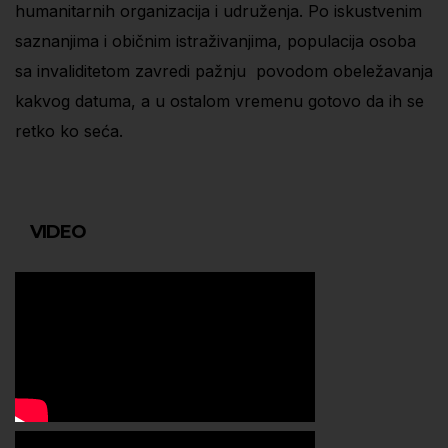
humanitarnih organizacija i udruženja. Po iskustvenim
saznanjima i običnim istraživanjima, populacija osoba
sa invaliditetom zavredi pažnju povodom obeležavanja
kakvog datuma, a u ostalom vremenu gotovo da ih se
retko ko seća.
VIDEO