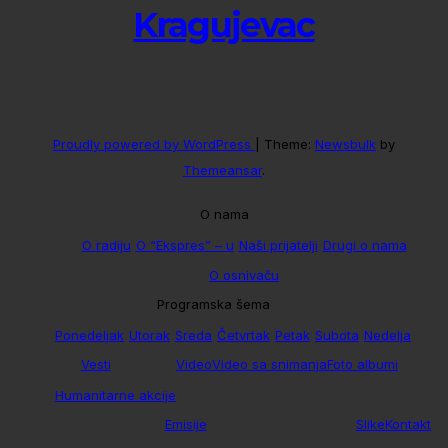
Kragujevac
Proudly powered by WordPress
|
Theme:
Newsbulk
by
Themeansar
.
O nama
O radiju
O “Ekspres” – u
Naši prijatelji
Drugi o nama
O osnivaču
Programska šema
Ponedeljak
Utorak
Sreda
Četvrtak
Petak
Subota
Nedelja
Vesti
Video
Video sa snimanja
Foto albumi
Humanitarne akcije
Emisije
Slike
Kontakt