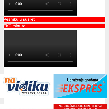
Pesniku u susret
EKO minute