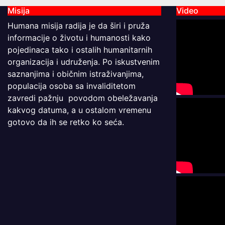
Misija
Video
Humana misija radija je da širi i pruža
informacije o životu i humanosti kako
pojedinaca tako i ostalih humanitarnih
organizacija i udruženja. Po iskustvenim
saznanjima i običnim istraživanjima,
populacija osoba sa invaliditetom
zavredi pažnju povodom obeležavanja
kakvog datuma, a u ostalom vremenu
gotovo da ih se retko ko seća.