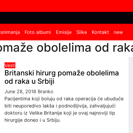
 snimanja
Foto albumi
Emisije
Slike
Kontakt
new
omaže obolelima od raka
Vesti
Britanski hirurg pomaže obolelima
od raka u Srbiji
June 28, 2018
Branko
Pacijentima koji boluju od raka operacija će ubuduće
biti neuporedivo lakša i podnošljivija, zahvaljujući
doktoru iz Velike Britanije koji je ovaj najnoviji tip
hirurgije doneo i u Srbiju.