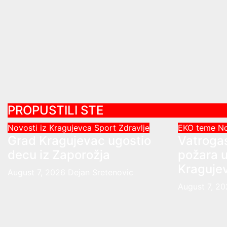
PROPUSTILI STE
Novosti iz Kragujevca
Sport
Zdravlje
EKO teme
No
Grad Kragujevac ugostio
Vatrogas
decu iz Zaporožja
požara u
Kraguje
August 7, 2026
Dejan Sretenovic
August 7, 2