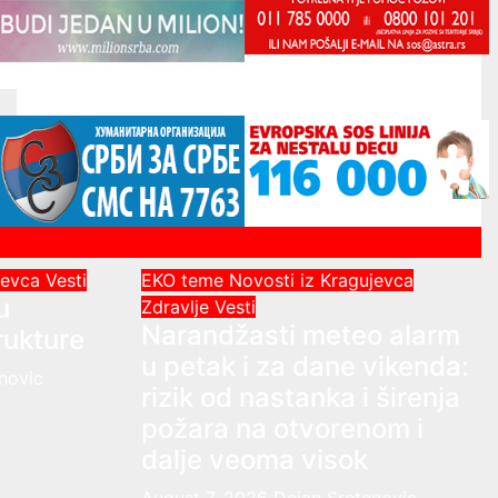
ujevca
Vesti
EKO teme
Novosti iz Kragujevca
u
Zdravlje Vesti
Narandžasti meteo alarm
rukture
u petak i za dane vikenda:
novic
rizik od nastanka i širenja
požara na otvorenom i
dalje veoma visok