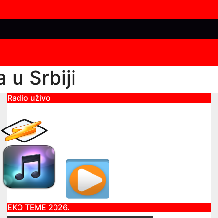
 u Srbiji
Radio uživo
EKO TEME 2026.