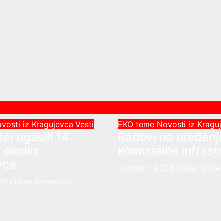
vosti iz Kragujevca
Vesti
EKO teme
Novosti iz Krag
ci ugasili 14
Radovi na uređenj
 okolini
komunalne infrast
vca
August 7, 2026
Dejan Srete
026
Dejan Sretenovic