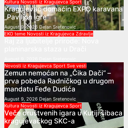
Kultura
Novosti iz Kragujevca
Sport
Kragujevac domaćin EXPO karavana
„Paviljon igre“
August 9, 2026
Dejan Sretenovic
EKO teme
Novosti iz Kragujevca
Zdravlje
Raj za ljubitelje prirode: Nova
planinarska staza u Drači
August 9, 2026
Dejan Sretenovic
Novosti iz Kragujevca
Sport
Sve vesti
Zemun nemoćan na „Čika Dači“ –
prva pobeda Radničkog u drugom
mandatu Feđe Dudića
August 9, 2026
Dejan Sretenovic
Kultura
Novosti iz Kragujevca
Sport
Veče društvenih igara u Kutiji šibaca
kragujevačkog SKC-a