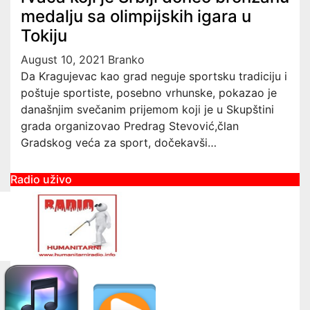
medalju sa olimpijskih igara u
Tokiju
August 10, 2021
Branko
Da Kragujevac kao grad neguje sportsku tradiciju i
poštuje sportiste, posebno vrhunske, pokazao je
današnjim svečanim prijemom koji je u Skupštini
grada organizovao Predrag Stevović,član
Gradskog veća za sport, dočekavši…
Radio uživo