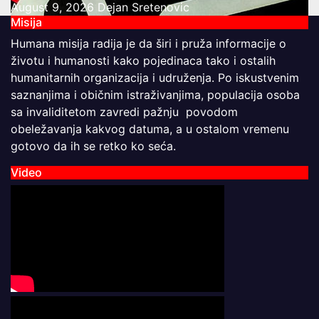
August 9, 2026
Dejan Sretenovic
Misija
Humana misija radija je da širi i pruža informacije o
životu i humanosti kako pojedinaca tako i ostalih
humanitarnih organizacija i udruženja. Po iskustvenim
saznanjima i običnim istraživanjima, populacija osoba
sa invaliditetom zavredi pažnju povodom
obeležavanja kakvog datuma, a u ostalom vremenu
gotovo da ih se retko ko seća.
Video