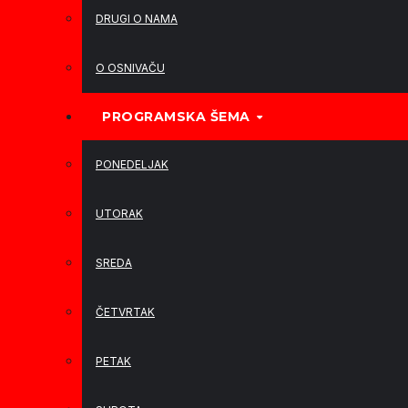
DRUGI O NAMA
O OSNIVAČU
PROGRAMSKA ŠEMA
PONEDELJAK
UTORAK
SREDA
ČETVRTAK
PETAK