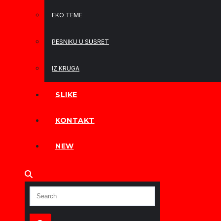
EKO TEME
PESNIKU U SUSRET
IZ KRUGA
SLIKE
KONTAKT
NEW