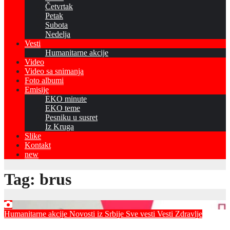
Četvrtak
Petak
Subota
Nedelja
Vesti
Humanitarne akcije
Video
Video sa snimanja
Foto albumi
Emisije
EKO minute
EKO teme
Pesniku u susret
Iz Kruga
Slike
Kontakt
new
Tag:
brus
Humanitarne akcije
Novosti iz Srbije
Sve vesti
Vesti
Zdravlje