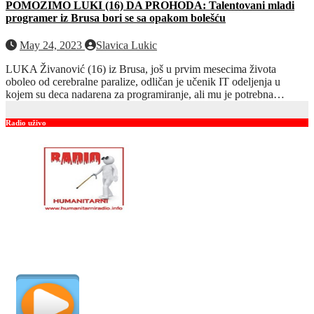
POMOZIMO LUKI (16) DA PROHODA: Talentovani mladi
programer iz Brusa bori se sa opakom bolešću
May 24, 2023
Slavica Lukic
LUKA Živanović (16) iz Brusa, još u prvim mesecima života
oboleo od cerebralne paralize, odličan je učenik IT odeljenja u
kojem su deca nadarena za programiranje, ali mu je potrebna…
Radio uživo