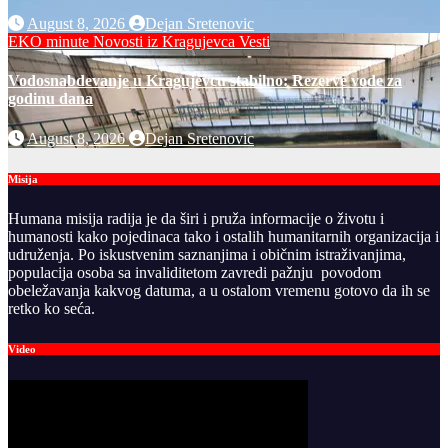
August 8, 2026
Dejan Sretenovic
EKO minute
Novosti iz Kragujevca
Vesti
Vodosnabdevanje u Kragujevcu stabilno: Rezerve vode za
godinu dana
August 8, 2026
Dejan Sretenovic
Misija
Humana misija radija je da širi i pruža informacije o životu i
humanosti kako pojedinaca tako i ostalih humanitarnih organizacija i
udruženja. Po iskustvenim saznanjima i običnim istraživanjima,
populacija osoba sa invaliditetom zavredi pažnju povodom
obeležavanja kakvog datuma, a u ostalom vremenu gotovo da ih se
retko ko seća.
Video