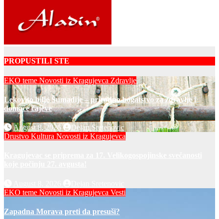
PROPUSTILI STE
EKO teme
Novosti iz Kragujevca
Zdravlje
Lekovito bilje Šumadije – prirodno bogatstvo za zdravlje i
domaće čajeve
August 8, 2026
Dejan Sretenovic
Drustvo
Kultura
Novosti iz Kragujevca
Kragujevac se priprema za 17. Velikogospojinske svečanosti
koje počinju 27. avgusta!
August 8, 2026
Dejan Sretenovic
EKO teme
Novosti iz Kragujevca
Vesti
Zapadna Morava preti da presuši?