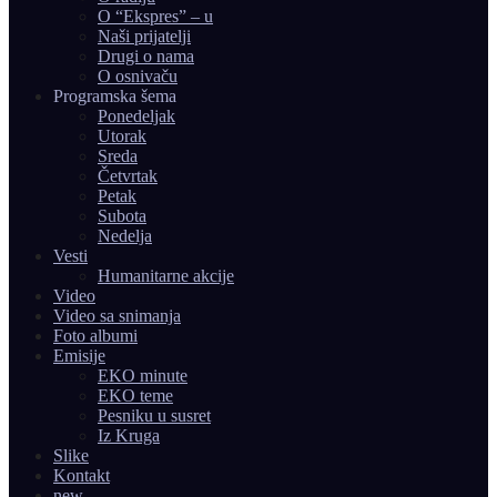
O “Ekspres” – u
Naši prijatelji
Drugi o nama
O osnivaču
Programska šema
Ponedeljak
Utorak
Sreda
Četvrtak
Petak
Subota
Nedelja
Vesti
Humanitarne akcije
Video
Video sa snimanja
Foto albumi
Emisije
EKO minute
EKO teme
Pesniku u susret
Iz Kruga
Slike
Kontakt
new