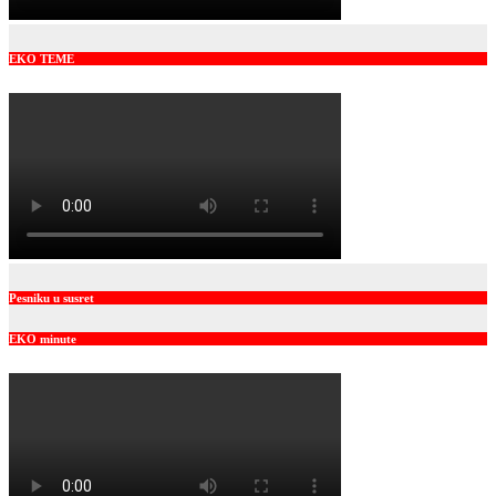
EKO TEME
Pesniku u susret
EKO minute