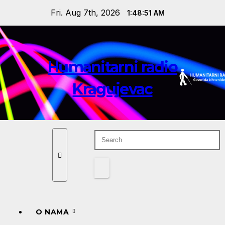
Skip
Fri. Aug 7th, 2026
1:48:52 AM
to
content
Humanitarni radio
Kragujevac
O NAMA