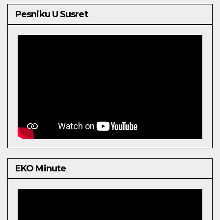
Pesniku U Susret
EKO Minute
Video
Player