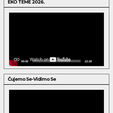
EKO TEME 2026.
Video
Player
00:00
22:28
Čujemo Se-Vidimo Se
Video
Player