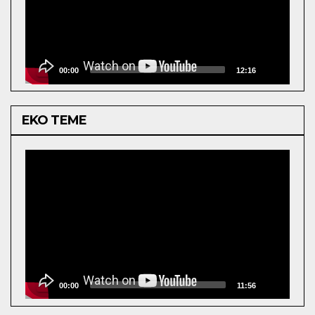
00:00
12:16
EKO TEME
Video
Player
00:00
11:56