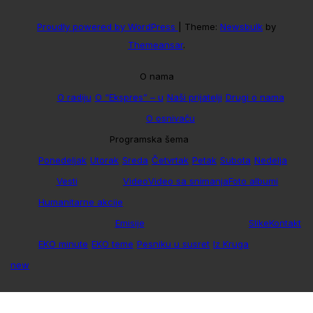
Proudly powered by WordPress
|
Theme:
Newsbulk
by
Themeansar
.
O nama
O radiju
O “Ekspres” – u
Naši prijatelji
Drugi o nama
O osnivaču
Programska šema
Ponedeljak
Utorak
Sreda
Četvrtak
Petak
Subota
Nedelja
Vesti
Video
Video sa snimanja
Foto albumi
Humanitarne akcije
Emisije
Slike
Kontakt
EKO minute
EKO teme
Pesniku u susret
Iz Kruga
new