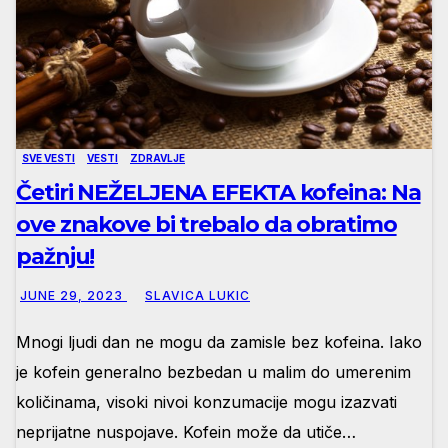
SVE VESTI
VESTI
ZDRAVLJE
Četiri NEŽELJENA EFEKTA kofeina: Na
ove znakove bi trebalo da obratimo
pažnju!
JUNE 29, 2023
SLAVICA LUKIC
Mnogi ljudi dan ne mogu da zamisle bez kofeina. Iako
je kofein generalno bezbedan u malim do umerenim
količinama, visoki nivoi konzumacije mogu izazvati
neprijatne nuspojave. Kofein može da utiče…