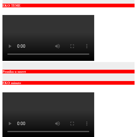
EKO TEME
Pesniku u susret
EKO minute