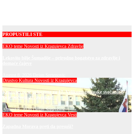
PROPUSTILI STE
EKO teme
Novosti iz Kragujevca
Zdravlje
Lekovito bilje Šumadije – prirodno bogatstvo za zdravlje i
domaće čajeve
August 8, 2026
Dejan Sretenovic
Drustvo
Kultura
Novosti iz Kragujevca
Kragujevac se priprema za 17. Velikogospojinske svečanosti
koje počinju 27. avgusta!
August 8, 2026
Dejan Sretenovic
EKO teme
Novosti iz Kragujevca
Vesti
Zapadna Morava preti da presuši?