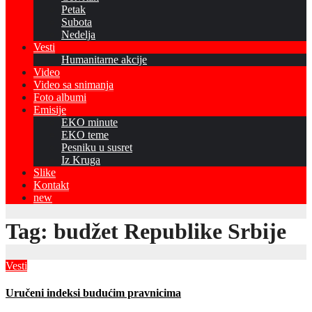
Petak
Subota
Nedelja
Vesti
Humanitarne akcije
Video
Video sa snimanja
Foto albumi
Emisije
EKO minute
EKO teme
Pesniku u susret
Iz Kruga
Slike
Kontakt
new
Tag:
budžet Republike Srbije
Vesti
Uručeni indeksi budućim pravnicima