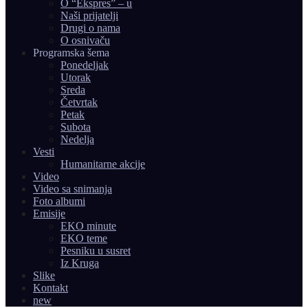
O “Ekspres” – u
Naši prijatelji
Drugi o nama
O osnivaču
Programska šema
Ponedeljak
Utorak
Sreda
Četvrtak
Petak
Subota
Nedelja
Vesti
Humanitarne akcije
Video
Video sa snimanja
Foto albumi
Emisije
EKO minute
EKO teme
Pesniku u susret
Iz Kruga
Slike
Kontakt
new