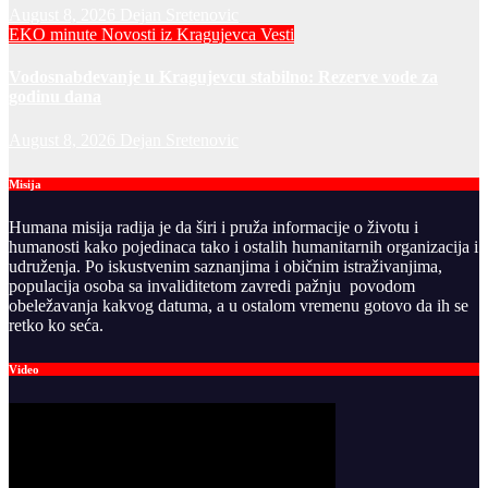
August 8, 2026
Dejan Sretenovic
EKO minute
Novosti iz Kragujevca
Vesti
Vodosnabdevanje u Kragujevcu stabilno: Rezerve vode za
godinu dana
August 8, 2026
Dejan Sretenovic
Misija
Humana misija radija je da širi i pruža informacije o životu i
humanosti kako pojedinaca tako i ostalih humanitarnih organizacija i
udruženja. Po iskustvenim saznanjima i običnim istraživanjima,
populacija osoba sa invaliditetom zavredi pažnju povodom
obeležavanja kakvog datuma, a u ostalom vremenu gotovo da ih se
retko ko seća.
Video