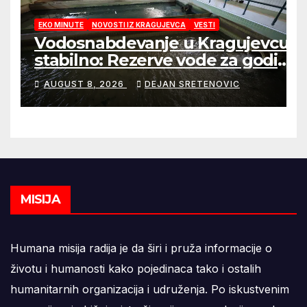
EKO MINUTE
NOVOSTI IZ KRAGUJEVCA
VESTI
Vodosnabdevanje u Kragujevcu
stabilno: Rezerve vode za godinu
dana
AUGUST 8, 2026
DEJAN SRETENOVIC
MISIJA
Humana misija radija je da širi i pruža informacije o
životu i humanosti kako pojedinaca tako i ostalih
humanitarnih organizacija i udruženja. Po iskustvenim