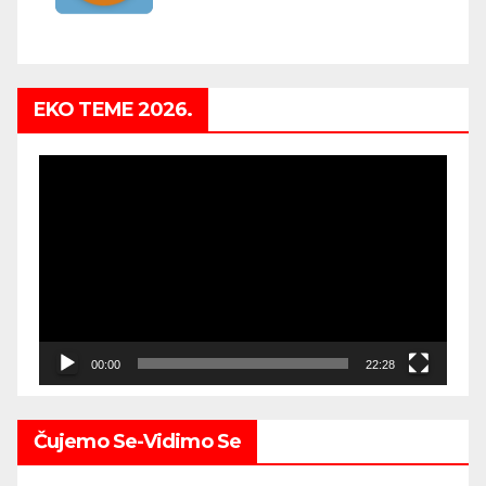
EKO TEME 2026.
Video
Player
00:00
22:28
Čujemo Se-Vidimo Se