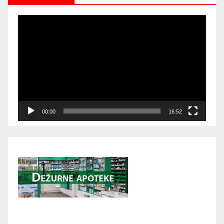
Video
Player
00:00
16:52