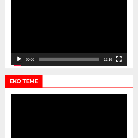
Video
Player
00:00
12:16
EKO TEME
Video
Player