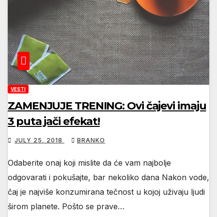
VESTI
ZAMENJUJE TRENING: Ovi čajevi imaju
3 puta jači efekat!
JULY 25, 2018
BRANKO
Odaberite onaj koji mislite da će vam najbolje
odgovarati i pokušajte, bar nekoliko dana Nakon vode,
čaj je najviše konzumirana tečnost u kojoj uživaju ljudi
širom planete. Pošto se prave…