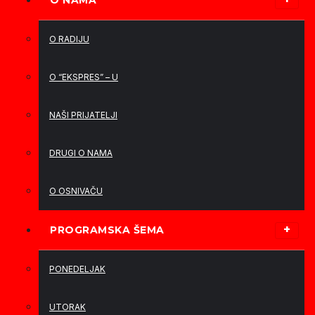
O NAMA
O RADIJU
O “EKSPRES” – U
NAŠI PRIJATELJI
DRUGI O NAMA
O OSNIVAČU
PROGRAMSKA ŠEMA
PONEDELJAK
UTORAK