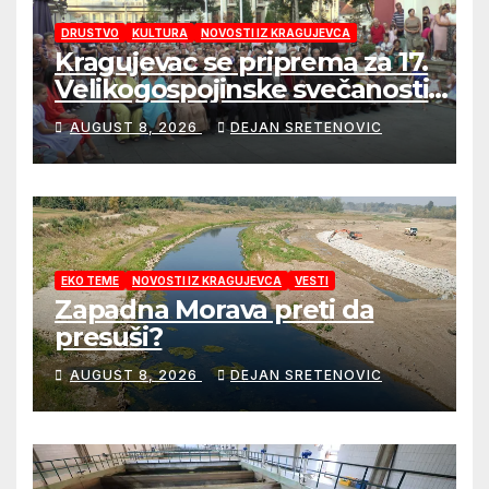
DRUSTVO
KULTURA
NOVOSTI IZ KRAGUJEVCA
Kragujevac se priprema za 17.
Velikogospojinske svečanosti
koje počinju 27. avgusta!
AUGUST 8, 2026
DEJAN SRETENOVIC
EKO TEME
NOVOSTI IZ KRAGUJEVCA
VESTI
Zapadna Morava preti da
presuši?
AUGUST 8, 2026
DEJAN SRETENOVIC