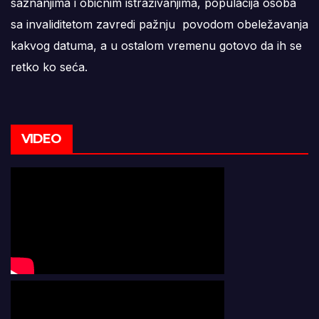
saznanjima i običnim istraživanjima, populacija osoba
sa invaliditetom zavredi pažnju povodom obeležavanja
kakvog datuma, a u ostalom vremenu gotovo da ih se
retko ko seća.
VIDEO