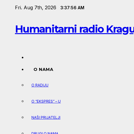
Skip
Fri. Aug 7th, 2026
3:37:57 AM
to
content
Humanitarni radio Krag
O NAMA
O RADIJU
O “EKSPRES” – U
NAŠI PRIJATELJI
DRUGI O NAMA