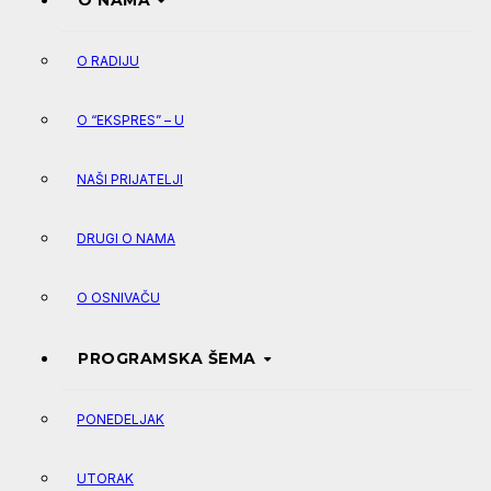
O NAMA
O RADIJU
O “EKSPRES” – U
NAŠI PRIJATELJI
DRUGI O NAMA
O OSNIVAČU
PROGRAMSKA ŠEMA
PONEDELJAK
UTORAK