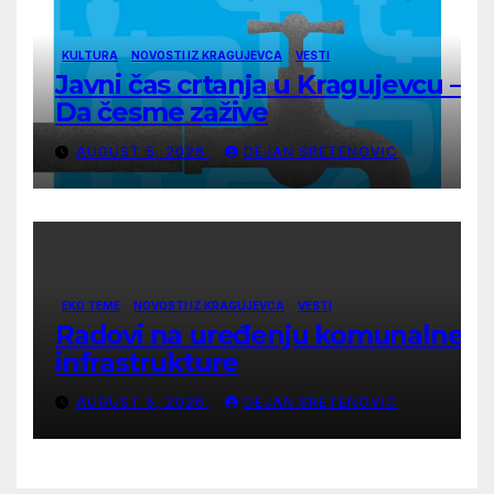
KULTURA
NOVOSTI IZ KRAGUJEVCA
VESTI
Javni čas crtanja u Kragujevcu –
Da česme zažive
AUGUST 5, 2026
DEJAN SRETENOVIC
EKO TEME
NOVOSTI IZ KRAGUJEVCA
VESTI
Radovi na uređenju komunalne
infrastrukture
AUGUST 5, 2026
DEJAN SRETENOVIC