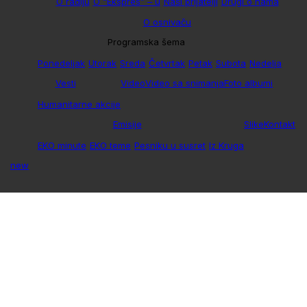
O radiju
O “Ekspres” – u
Naši prijatelji
Drugi o nama
O osnivaču
Programska šema
Ponedeljak
Utorak
Sreda
Četvrtak
Petak
Subota
Nedelja
Vesti
Video
Video sa snimanja
Foto albumi
Humanitarne akcije
Emisije
Slike
Kontakt
EKO minute
EKO teme
Pesniku u susret
Iz Kruga
new