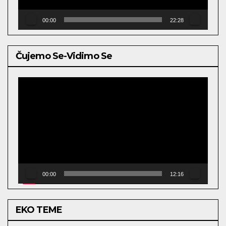
00:00
22:28
Čujemo Se-Vidimo Se
Video
Player
00:00
12:16
EKO TEME