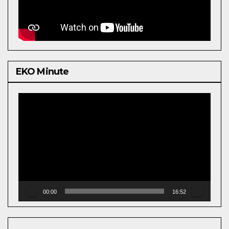
EKO Minute
Video
Player
00:00
16:52