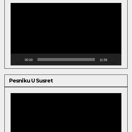
Video
Player
00:00
11:56
Pesniku U Susret