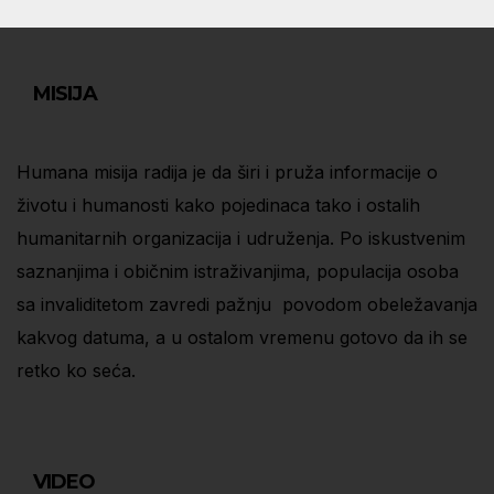
MISIJA
Humana misija radija je da širi i pruža informacije o
životu i humanosti kako pojedinaca tako i ostalih
humanitarnih organizacija i udruženja. Po iskustvenim
saznanjima i običnim istraživanjima, populacija osoba
sa invaliditetom zavredi pažnju povodom obeležavanja
kakvog datuma, a u ostalom vremenu gotovo da ih se
retko ko seća.
VIDEO