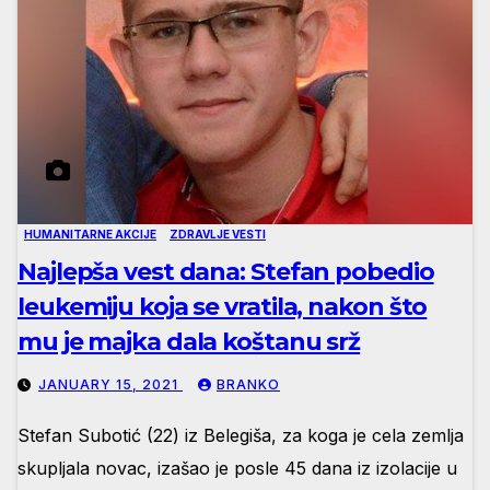
HUMANITARNE AKCIJE
ZDRAVLJE VESTI
Najlepša vest dana: Stefan pobedio
leukemiju koja se vratila, nakon što
mu je majka dala koštanu srž
JANUARY 15, 2021
BRANKO
Stefan Subotić (22) iz Belegiša, za koga je cela zemlja
skupljala novac, izašao je posle 45 dana iz izolacije u