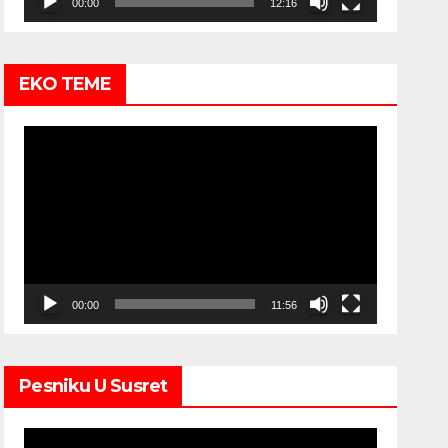
00:00
12:16
EKO TEME
Video
Player
00:00
11:56
Pesniku U Susret