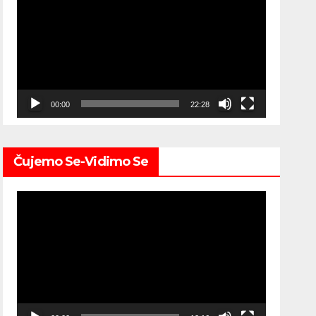
Player
00:00
22:28
Čujemo Se-Vidimo Se
Video
Player