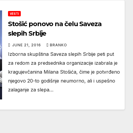
VESTI
Stošić ponovo na čelu Saveza
slepih Srbije
JUNE 21, 2016
BRANKO
Izborna skupština Saveza slepih Srbije peti put
za redom za predsednika organizacije izabrala je
kragujevčanina Milana Stošića, čime je potvrđeno
njegovo 20-to godišnje neumorno, ali i uspešno
zalaganje za slepa…