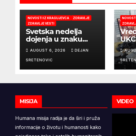
NOVOSTI IZ KRAGUJEVCA
ZDRAVLJE
NOVOSTI
ZDRAVLJE VESTI
ZDRAVLJ
Svetska nedelja
Vred
dojenja u znaku
UKC 
podrške majkama i
Pedi
AUGUST 6, 2026
DEJAN
AUGU
najboljeg početka
mobi
života
mik
SRETENOVIC
SRETE
9,6 
MISIJA
VIDEO
Humana misija radija je da širi i pruža
informacije o životu i humanosti kako