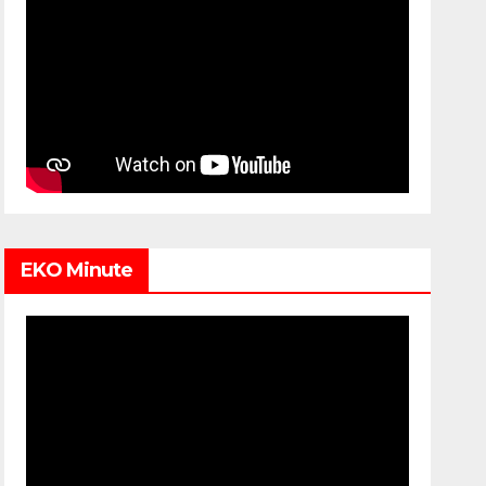
EKO Minute
Video
Player