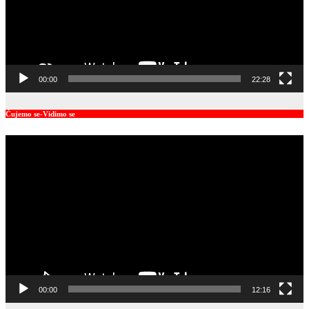
00:00
22:28
Čujemo se-Vidimo se
Video
Player
00:00
12:16