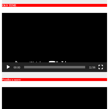
EKO TEME
Video
Player
00:00
11:56
Pesniku u susret