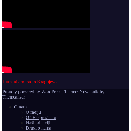
Humanitarni radio Kragujevac
Proudly powered by WordPress
|
Theme:
Newsbulk
by
Themeansar
.
O nama
O radiju
O “Ekspres” – u
Naši prijatelji
Drugi o nama