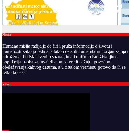
Narandžasti meteo alarm u petak i za dane vikenda: rizik od
nastanka i širenja požara na otvorenom i dalje veoma visok
August 7, 2026
Dejan Sretenovic
Misija
Humana misija radija je da širi i pruža informacije o životu i
humanosti kako pojedinaca tako i ostalih humanitarnih organizacija i
udruženja. Po iskustvenim saznanjima i običnim istraživanjima,
populacija osoba sa invaliditetom zavredi pažnju povodom
obeležavanja kakvog datuma, a u ostalom vremenu gotovo da ih se
retko ko seća.
Video