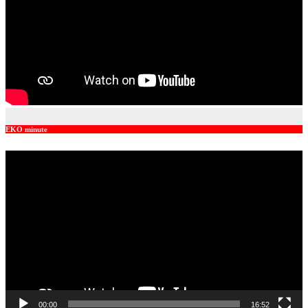
EKO minute
Video
Player
00:00
16:52