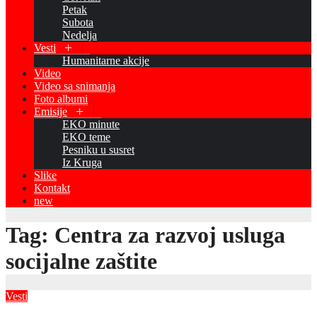
Petak
Subota
Nedelja
Vesti
Humanitarne akcije
Video
Video sa snimanja
Foto albumi
Emisije
EKO minute
EKO teme
Pesniku u susret
Iz Kruga
Slike
Kontakt
new
Tag:
Centra za razvoj usluga
socijalne zaštite
Vesti