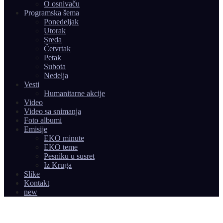
O osnivaču
Programska šema
Ponedeljak
Utorak
Sreda
Četvrtak
Petak
Subota
Nedelja
Vesti
Humanitarne akcije
Video
Video sa snimanja
Foto albumi
Emisije
EKO minute
EKO teme
Pesniku u susret
Iz Kruga
Slike
Kontakt
new