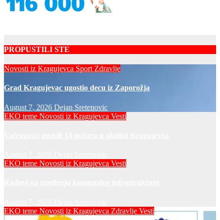
PROPUSTILI STE
Novosti iz Kragujevca
Sport
Zdravlje
Grad Kragujevac ugostio decu iz Zaporožja
August 7, 2026
Dejan Sretenovic
EKO teme
Novosti iz Kragujevca
Vesti
Vatrogasci ugasili 14 požara u okolini Kragujevca
August 7, 2026
Dejan Sretenovic
EKO teme
Novosti iz Kragujevca
Vesti
Radovi na uređenju komunalne infrastrukture
August 7, 2026
Dejan Sretenovic
EKO teme
Novosti iz Kragujevca
Zdravlje Vesti