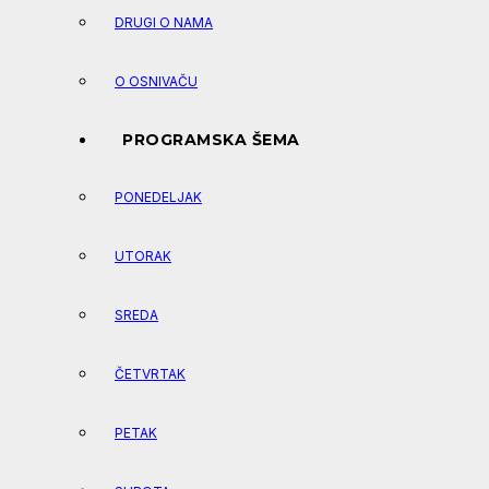
DRUGI O NAMA
O OSNIVAČU
PROGRAMSKA ŠEMA
PONEDELJAK
UTORAK
SREDA
ČETVRTAK
PETAK