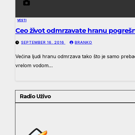
VESTI
Ceo život odmrzavate hranu pogrešno
SEPTEMBER 16, 2016
BRANKO
Većina ljudi hranu odmrzava tako što je samo prebaci 
vrelom vodom…
Radio Uživo