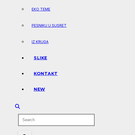
EKO TEME
PESNIKU U SUSRET
IZ KRUGA
SLIKE
KONTAKT
NEW