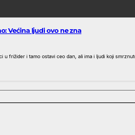
: Većina ljudi ovo ne zna
u frižider i tamo ostavi ceo dan, ali ima i ljudi koji smrzn