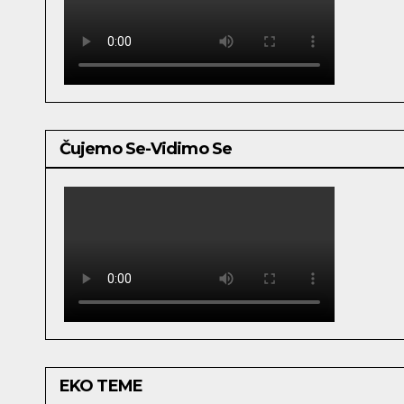
Čujemo Se-Vidimo Se
EKO TEME