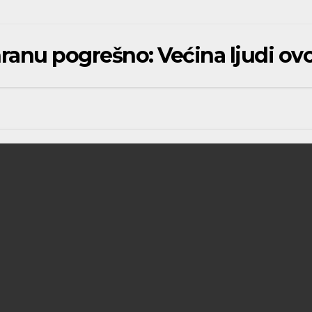
ranu pogrešno: Većina ljudi ov