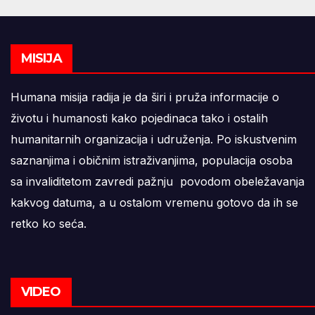
MISIJA
Humana misija radija je da širi i pruža informacije o
životu i humanosti kako pojedinaca tako i ostalih
humanitarnih organizacija i udruženja. Po iskustvenim
saznanjima i običnim istraživanjima, populacija osoba
sa invaliditetom zavredi pažnju povodom obeležavanja
kakvog datuma, a u ostalom vremenu gotovo da ih se
retko ko seća.
VIDEO