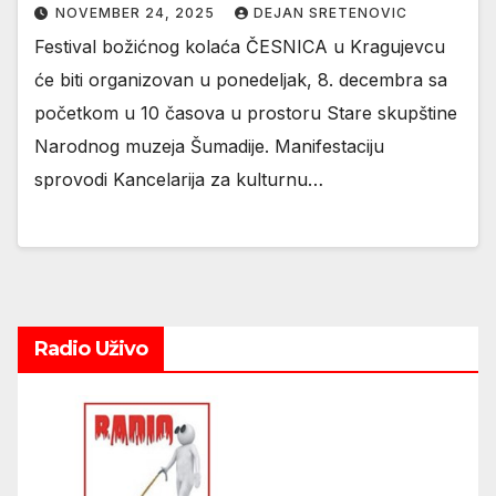
NOVEMBER 24, 2025
DEJAN SRETENOVIC
Festival božićnog kolaća ČESNICA u Kragujevcu
će biti organizovan u ponedeljak, 8. decembra sa
početkom u 10 časova u prostoru Stare skupštine
Narodnog muzeja Šumadije. Manifestaciju
sprovodi Kancelarija za kulturnu…
Radio Uživo