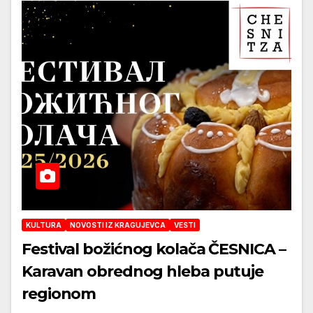
KULTURA
NOVOSTI IZ KRAGUJEVCA
VESTI
Festival božićnog kolača ČESNICA –
Karavan obrednog hleba putuje
regionom