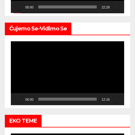
00:00
22:28
Čujemo Se-Vidimo Se
Video
Player
00:00
12:16
EKO TEME