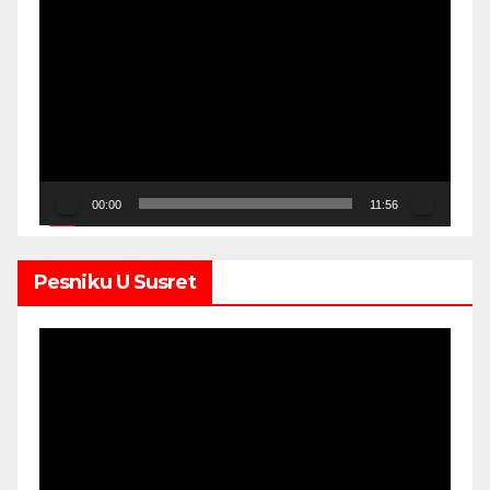
Video
Player
00:00
11:56
Pesniku U Susret