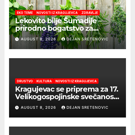
EKO TEME
NOVOSTI IZ KRAGUJEVCA
ZDRAVLJE
Lekovito bilje Šumadije –
prirodno bogatstvo za
zdravlje i domaće čajeve
AUGUST 8, 2026
DEJAN SRETENOVIC
DRUSTVO
KULTURA
NOVOSTI IZ KRAGUJEVCA
Kragujevac se priprema za 17.
Velikogospojinske svečanosti
koje počinju 27. avgusta!
AUGUST 8, 2026
DEJAN SRETENOVIC