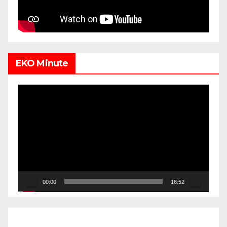
EKO Minute
Video
Player
00:00
16:52