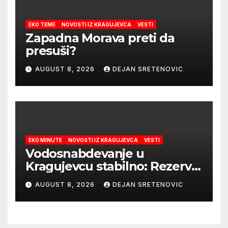
EKO TEME
NOVOSTI IZ KRAGUJEVCA
VESTI
Zapadna Morava preti da
presuši?
AUGUST 8, 2026
DEJAN SRETENOVIC
EKO MINUTE
NOVOSTI IZ KRAGUJEVCA
VESTI
Vodosnabdevanje u
Kragujevcu stabilno: Rezerve
vode za godinu dana
AUGUST 8, 2026
DEJAN SRETENOVIC