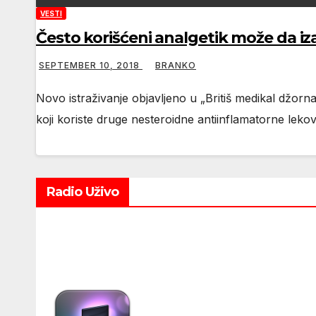
VESTI
Često korišćeni analgetik može da i
SEPTEMBER 10, 2018
BRANKO
Novo istraživanje objavljeno u „Britiš medikal džorna
koji koriste druge nesteroidne antiinflamatorne lekov
Radio Uživo