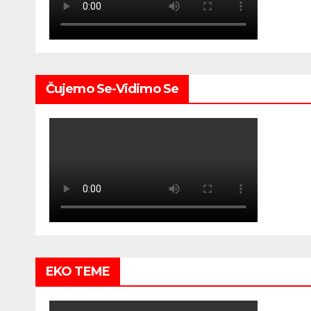
Čujemo Se-Vidimo Se
EKO TEME