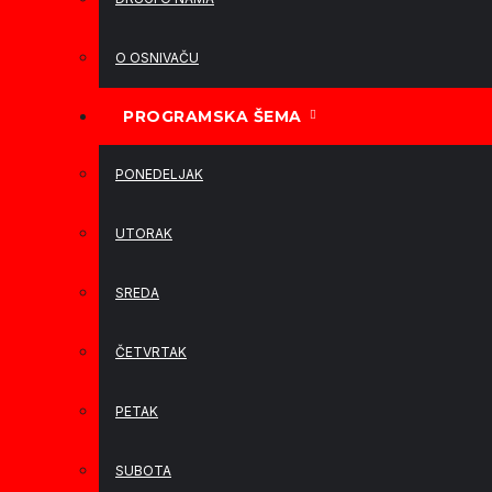
O OSNIVAČU
PROGRAMSKA ŠEMA
PONEDELJAK
UTORAK
SREDA
ČETVRTAK
PETAK
SUBOTA