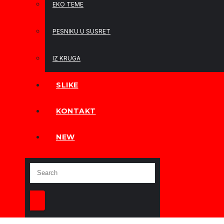
EKO TEME
PESNIKU U SUSRET
IZ KRUGA
SLIKE
KONTAKT
NEW