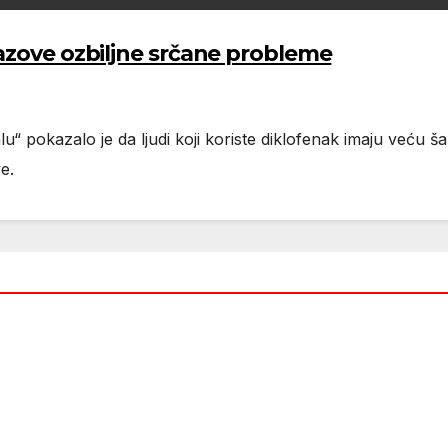
zazove ozbiljne srčane probleme
lu“ pokazalo je da ljudi koji koriste diklofenak imaju veću š
e.