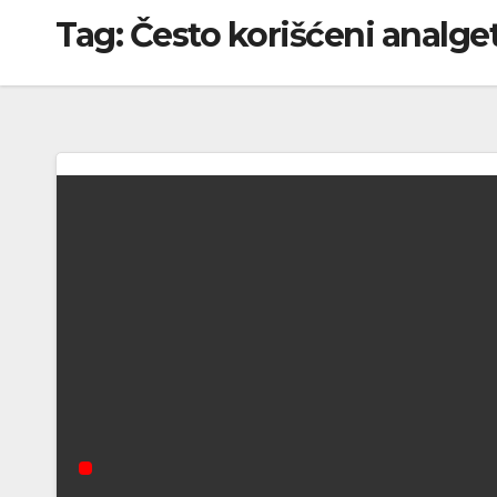
Tag:
Često korišćeni analge