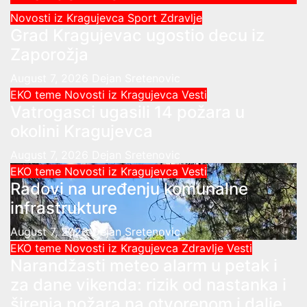
Novosti iz Kragujevca
Sport
Zdravlje
Grad Kragujevac ugostio decu iz
Zaporožja
August 7, 2026
Dejan Sretenovic
EKO teme
Novosti iz Kragujevca
Vesti
Vatrogasci ugasili 14 požara u
okolini Kragujevca
August 7, 2026
Dejan Sretenovic
EKO teme
Novosti iz Kragujevca
Vesti
Radovi na uređenju komunalne
infrastrukture
August 7, 2026
Dejan Sretenovic
EKO teme
Novosti iz Kragujevca
Zdravlje Vesti
Narandžasti meteo alarm u petak i
za dane vikenda: rizik od nastanka i
širenja požara na otvorenom i dalje