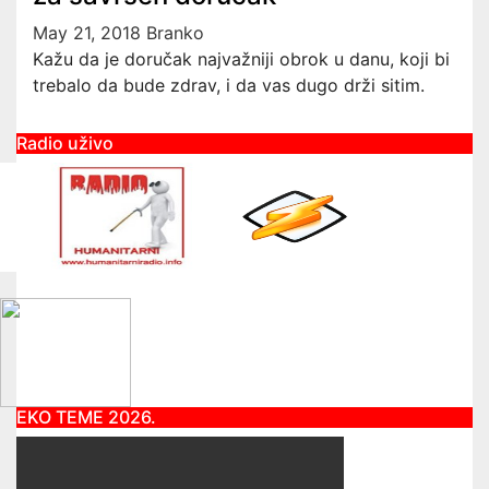
May 21, 2018
Branko
Kažu da je doručak najvažniji obrok u danu, koji bi
trebalo da bude zdrav, i da vas dugo drži sitim.
Radio uživo
EKO TEME 2026.