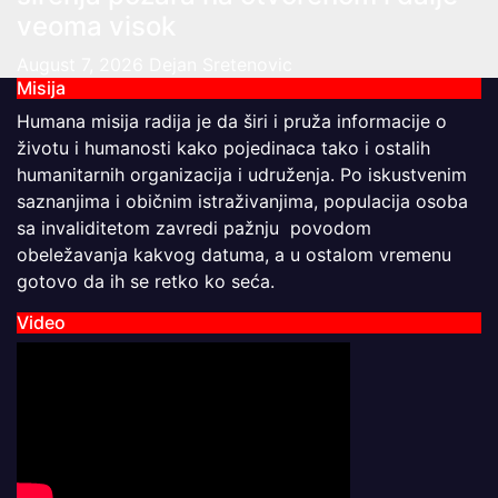
veoma visok
August 7, 2026
Dejan Sretenovic
Misija
Humana misija radija je da širi i pruža informacije o
životu i humanosti kako pojedinaca tako i ostalih
humanitarnih organizacija i udruženja. Po iskustvenim
saznanjima i običnim istraživanjima, populacija osoba
sa invaliditetom zavredi pažnju povodom
obeležavanja kakvog datuma, a u ostalom vremenu
gotovo da ih se retko ko seća.
Video