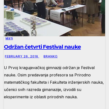
VESTI
Održan četvrti Festival nauke
FEBRUARY 26, 2016
BRANKO
U Prvoj kragujevačkoj gimnaziji održan je Festival
nauke. Osim predavanja profesora sa Prirodno
matematičkog fakulteta i Fakulteta inženjerskih nauka,
učenici svih razreda gimanazije, izvodili su
eksperimente iz oblasti prirodnih nauka.