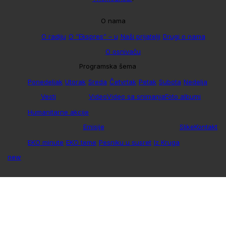
O nama
O radiju
O “Ekspres” – u
Naši prijatelji
Drugi o nama
O osnivaču
Programska šema
Ponedeljak
Utorak
Sreda
Četvrtak
Petak
Subota
Nedelja
Vesti
Video
Video sa snimanja
Foto albumi
Humanitarne akcije
Emisije
Slike
Kontakt
EKO minute
EKO teme
Pesniku u susret
Iz Kruga
new