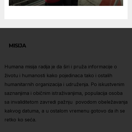
MISIJA
Humana misija radija je da širi i pruža informacije o
životu i humanosti kako pojedinaca tako i ostalih
humanitarnih organizacija i udruženja. Po iskustvenim
saznanjima i običnim istraživanjima, populacija osoba
sa invaliditetom zavredi pažnju povodom obeležavanja
kakvog datuma, a u ostalom vremenu gotovo da ih se
retko ko seća.