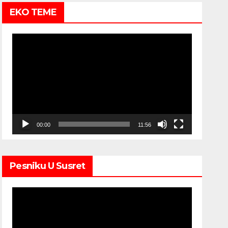
EKO TEME
Video
Player
00:00
11:56
Pesniku U Susret