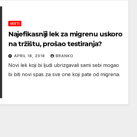
VESTI
Najefikasniji lek za migrenu uskoro
na tržištu, prošao testiranja?
APRIL 18, 2018
BRANKO
Novi lek koji bi ljudi ubrizgavali sami sebi mogao
bi biti novi spas za sve one koji pate od migrena.