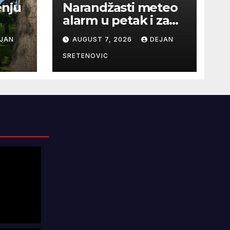
enju
Narandžasti meteo
alarm u petak i za
dane vikenda: rizik
JAN
AUGUST 7, 2026
DEJAN
od nastanka i širenja
požara na
SRETENOVIC
otvorenom i dalje
veoma visok