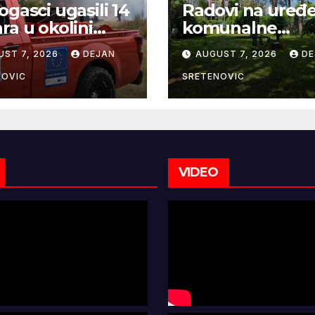
ogasci ugasili 14
Radovi na uređ
ra u okolini
komunalne
gujevca
infrastrukture
UST 7, 2026
DEJAN
AUGUST 7, 2026
DE
NOVIC
SRETENOVIC
VIDEO