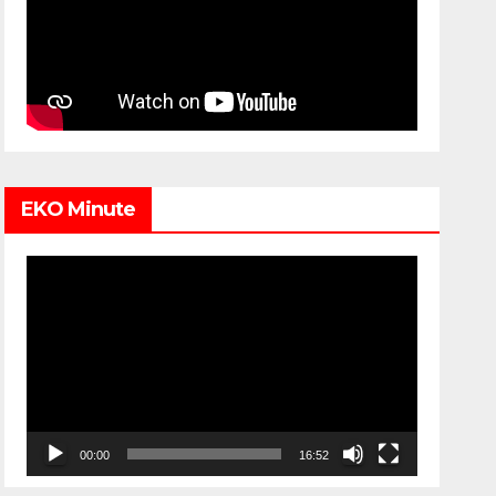
EKO Minute
Video
Player
00:00
16:52