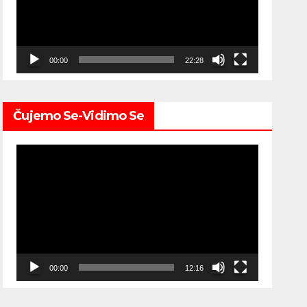
00:00
22:28
Čujemo Se-Vidimo Se
Video
Player
00:00
12:16