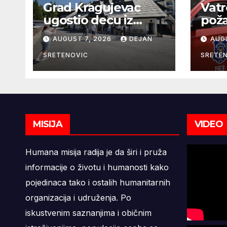
Grad Kragujevac
Vatr
ugostio decu iz
poža
Zaporožja
Kra
AUGUST 7, 2026
DEJAN
AUG
SRETENOVIC
SRETE
MISIJA
VIDEO
Humana misija radija je da širi i pruža
informacije o životu i humanosti kako
pojedinaca tako i ostalih humanitarnih
organizacija i udruženja. Po
iskustvenim saznanjima i običnim