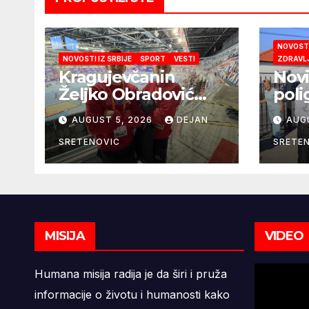
NOVOSTI
NOVOSTI IZ SRBIJE
SPORT
VESTI
ZDRAVL
Kragujevčanin
Novi
Željko Obradović
poli
novi selektor
vrti
AUGUST 5, 2026
DEJAN
AUG
Atletske
reprezentacije
SRETENOVIC
SRETE
Srbije
MISIJA
VIDEO
Humana misija radija je da širi i pruža
informacije o životu i humanosti kako