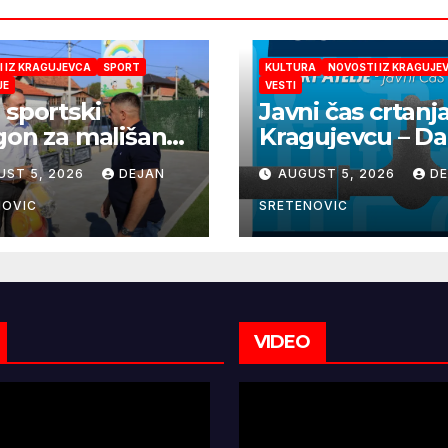
 IZ KRAGUJEVCA
SPORT
KULTURA
NOVOSTI IZ KRAGUJE
JE
VESTI
 sportski
Javni čas crtanj
gon za mališane
Kragujevcu – Da
ća „Duga“
česme zažive
UST 5, 2026
DEJAN
AUGUST 5, 2026
D
NOVIC
SRETENOVIC
VIDEO