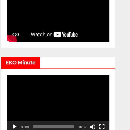
EKO Minute
Video
Player
00:00
16:52