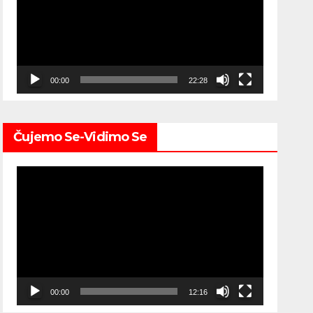
00:00
22:28
Čujemo Se-Vidimo Se
Video
Player
00:00
12:16