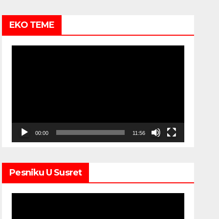
EKO TEME
Video
Player
00:00
11:56
Pesniku U Susret