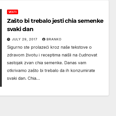
VESTI
Zašto bi trebalo jesti chia semenke
svaki dan
JULY 29, 2017
BRANKO
Sigurno ste prolazeći kroz naše tekstove o
zdravom životu i receptima naišli na čudnovat
sastojak zvan chia semenke. Danas vam
otkrivamo zašto bi trebalo da ih konzumirate
svaki dan. Chia…