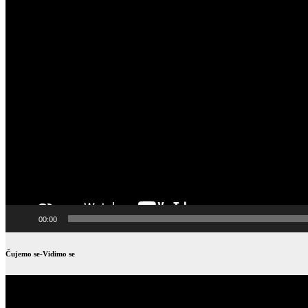
00:00
Čujemo se-Vidimo se
Video
Player