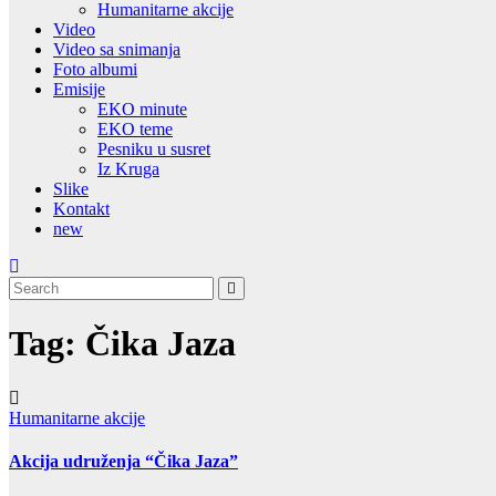
Humanitarne akcije
Video
Video sa snimanja
Foto albumi
Emisije
EKO minute
EKO teme
Pesniku u susret
Iz Kruga
Slike
Kontakt
new
Tag:
Čika Jaza
Humanitarne akcije
Akcija udruženja “Čika Jaza”