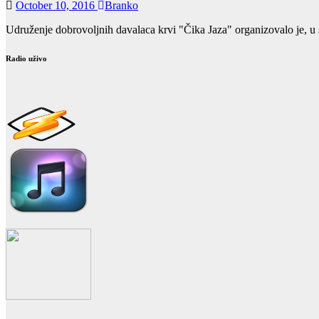
October 10, 2016
Branko
Udruženje dobrovoljnih davalaca krvi "Čika Jaza" organizovalo je, u 
Radio uživo