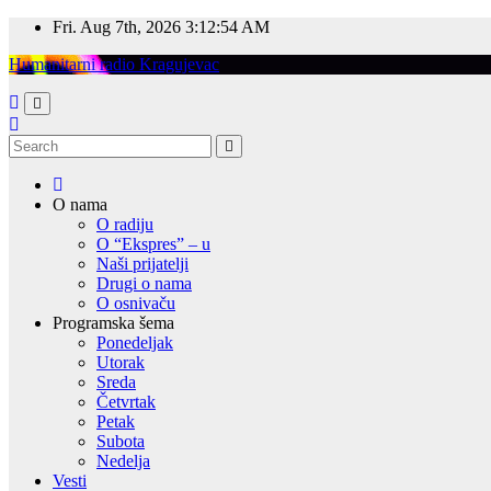
Skip
Fri. Aug 7th, 2026
3:12:55 AM
to
Humanitarni radio Kragujevac
content
O nama
O radiju
O “Ekspres” – u
Naši prijatelji
Drugi o nama
O osnivaču
Programska šema
Ponedeljak
Utorak
Sreda
Četvrtak
Petak
Subota
Nedelja
Vesti