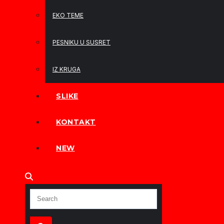
EKO TEME
PESNIKU U SUSRET
IZ KRUGA
SLIKE
KONTAKT
NEW