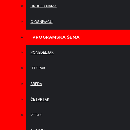
DRUGI O NAMA
O OSNIVAČU
PROGRAMSKA ŠEMA
PONEDELJAK
UTORAK
SREDA
ČETVRTAK
PETAK