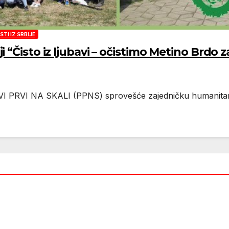
TI IZ SRBIJE
“Čisto iz ljubavi – očistimo Metino Brdo z
PRVI NA SKALI (PPNS) sprovešće zajedničku humanitarnu i 