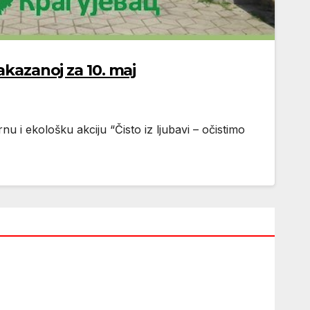
akazanoj za 10. maj
ekološku akciju “Čisto iz ljubavi – očistimo