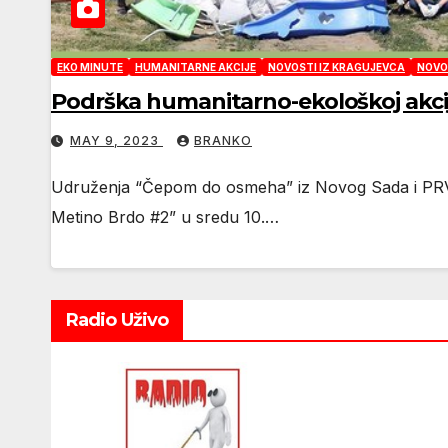
EKO MINUTE
HUMANITARNE AKCIJE
NOVOSTI IZ KRAGUJEVCA
NOVOS
Podrška humanitarno-ekološkoj akciji 
MAY 9, 2023
BRANKO
Udruženja “Čepom do osmeha” iz Novog Sada i PRVI 
Metino Brdo #2” u sredu 10.…
Radio Uživo