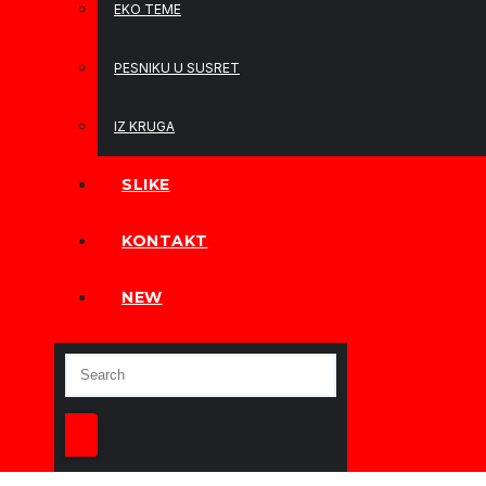
EKO TEME
PESNIKU U SUSRET
IZ KRUGA
SLIKE
KONTAKT
NEW