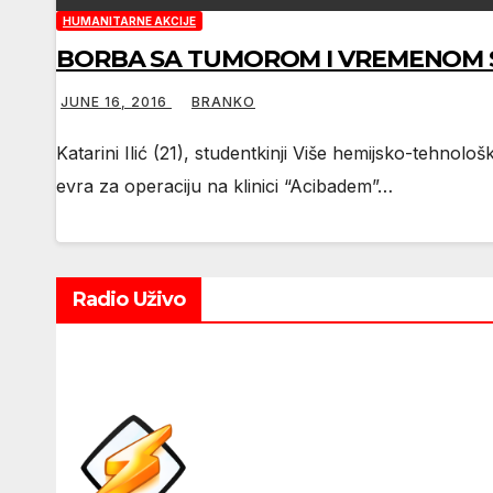
HUMANITARNE AKCIJE
BORBA SA TUMOROM I VREMENOM Studen
JUNE 16, 2016
BRANKO
Katarini Ilić (21), studentkinji Više hemijsko-tehnolo
evra za operaciju na klinici “Acibadem”…
Radio Uživo