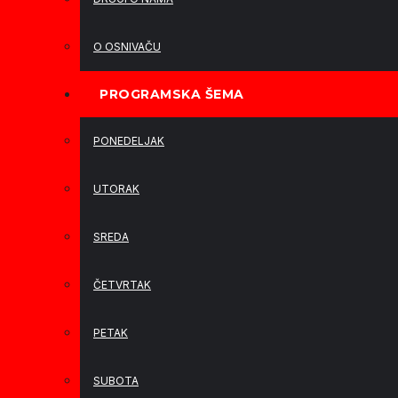
O OSNIVAČU
PROGRAMSKA ŠEMA
PONEDELJAK
UTORAK
SREDA
ČETVRTAK
PETAK
SUBOTA