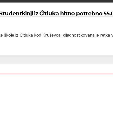
tkinji iz Čitluka hitno potrebno 55.000
ške škole iz Čitluka kod Kruševca, dijagnostikovana je retka v