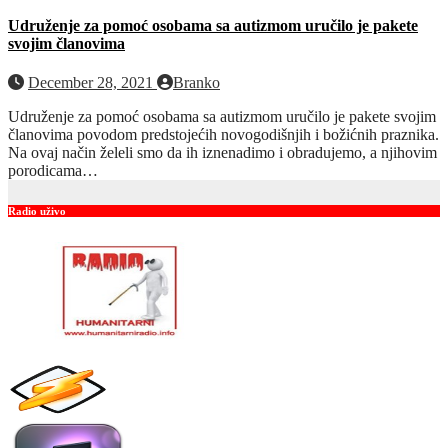
Udruženje za pomoć osobama sa autizmom uručilo je pakete
svojim članovima
December 28, 2021
Branko
Udruženje za pomoć osobama sa autizmom uručilo je pakete svojim
članovima povodom predstojećih novogodišnjih i božićnih praznika.
Na ovaj način želeli smo da ih iznenadimo i obradujemo, a njihovim
porodicama…
Radio uživo