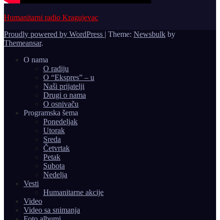
Humanitarni radio Kragujevac
Proudly powered by WordPress
|
Theme:
Newsbulk
by
Themeansar
.
O nama
O radiju
O “Ekspres” – u
Naši prijatelji
Drugi o nama
O osnivaču
Programska šema
Ponedeljak
Utorak
Sreda
Četvrtak
Petak
Subota
Nedelja
Vesti
Humanitarne akcije
Video
Video sa snimanja
Foto albumi