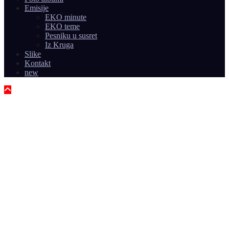
Emisije
EKO minute
EKO teme
Pesniku u susret
Iz Kruga
Slike
Kontakt
new