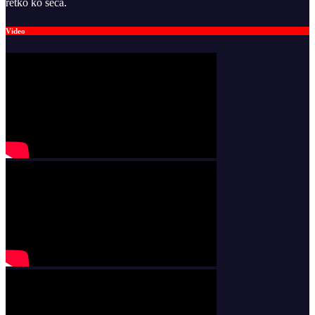
retko ko seća.
Video