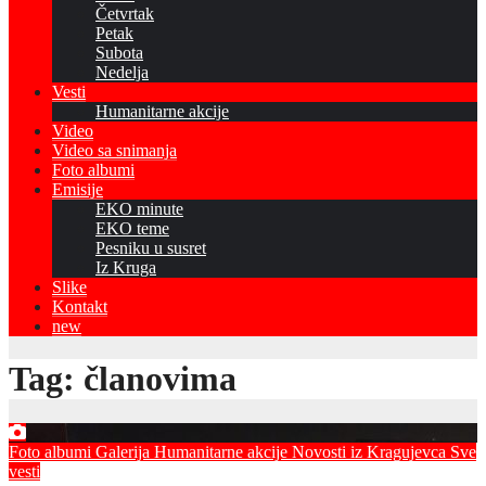
Četvrtak
Petak
Subota
Nedelja
Vesti
Humanitarne akcije
Video
Video sa snimanja
Foto albumi
Emisije
EKO minute
EKO teme
Pesniku u susret
Iz Kruga
Slike
Kontakt
new
Tag:
članovima
Foto albumi
Galerija
Humanitarne akcije
Novosti iz Kragujevca
Sve
vesti