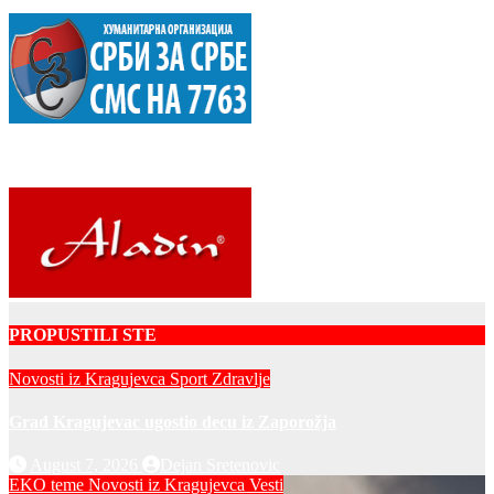
PROPUSTILI STE
Novosti iz Kragujevca
Sport
Zdravlje
Grad Kragujevac ugostio decu iz Zaporožja
August 7, 2026
Dejan Sretenovic
EKO teme
Novosti iz Kragujevca
Vesti