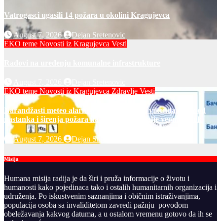
Vatrogasci ugasili 14 požara u okolini Kragujevca
August 7, 2026
Dejan Sretenovic
EKO teme
Novosti iz Kragujevca
Vesti
Radovi na uređenju komunalne infrastrukture
August 7, 2026
Dejan Sretenovic
EKO teme
Novosti iz Kragujevca
Zdravlje Vesti
Narandžasti meteo alarm u petak i za dane vikenda: rizik od
nastanka i širenja požara na otvorenom i dalje veoma visok
August 7, 2026
Dejan Sretenovic
Misija
Humana misija radija je da širi i pruža informacije o životu i
humanosti kako pojedinaca tako i ostalih humanitarnih organizacija i
udruženja. Po iskustvenim saznanjima i običnim istraživanjima,
populacija osoba sa invaliditetom zavredi pažnju povodom
obeležavanja kakvog datuma, a u ostalom vremenu gotovo da ih se