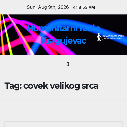
Skip
Sun. Aug 9th, 2026
4:18:54 AM
to
content
Humanitarni radio
Kragujevac
Tag:
covek velikog srca