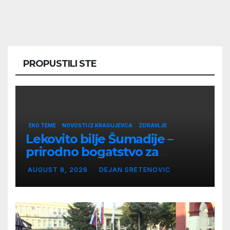
PROPUSTILI STE
EKO TEME
NOVOSTI IZ KRAGUJEVCA
ZDRAVLJE
Lekovito bilje Šumadije –
prirodno bogatstvo za
zdravlje i domaće čajeve
AUGUST 8, 2026
DEJAN SRETENOVIC