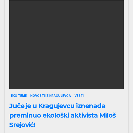
EKO TEME
NOVOSTI IZ KRAGUJEVCA
VESTI
Juče je u Kragujevcu iznenada
preminuo ekološki aktivista Miloš
Srejović!