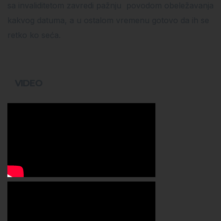
sa invaliditetom zavredi pažnju povodom obeležavanja
kakvog datuma, a u ostalom vremenu gotovo da ih se
retko ko seća.
VIDEO