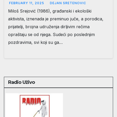
FEBRUARY 11, 2025
DEJAN SRETENOVIC
Miloš Srejović (1986), građanski i ekološki
aktivista, iznenada je preminuo juče, a porodica,
prijatelji, brojna udruženja dirljivim rečima
opraštaju se od njega. Sudeći po poslednjim
pozdravima, svi koji su ga…
Radio Uživo