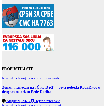
PROPUSTILI STE
Novosti iz Kragujevca
Sport
Sve vesti
Zemun nemoćan na „Čika Dači“ – prva pobeda Radničkog u
drugom mandatu Feđe Dudića
August 9, 2026
Dejan Sretenovic
Novosti iz Kragujevca
Sport
Sport Svet