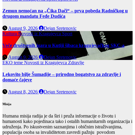
Zemun nemoćan na „Čika Dači“ – prva pobeda Radničkog u
drugom mandatu Feđe Dudića
August 9, 2026
Dejan Sretenovic
Kultura
Novosti iz Kragujevca
Sport
Veče društvenih igara u Kutiji šibaca kragujevačkog SKC-a
August 9, 2026
Dejan Sretenovic
EKO teme
Novosti iz Kragujevca
Zdravlje
Lekovito bilje Šumadije – prirodno bogatstvo za zdravlje i
domaće čajeve
August 8, 2026
Dejan Sretenovic
Misija
Humana misija radija je da širi i pruža informacije o životu i
humanosti kako pojedinaca tako i ostalih humanitarnih organizacija i
udruženja. Po iskustvenim saznanjima i običnim istraživanjima,
populacija osoba sa invaliditetom zavredi pažnju povodom