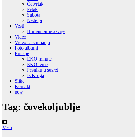
Četvrtak
Petak
Subota
Nedelja
Vesti
Humanitarne akcije
Video
Video sa snimanja
Foto albumi
Emisije
EKO minute
EKO teme
Pesniku u susret
Iz Kruga
Slike
Kontakt
new
Tag:
čovekoljublje
Vesti