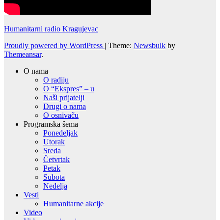
Humanitarni radio Kragujevac
Proudly powered by WordPress
|
Theme:
Newsbulk
by
Themeansar
.
O nama
O radiju
O “Ekspres” – u
Naši prijatelji
Drugi o nama
O osnivaču
Programska šema
Ponedeljak
Utorak
Sreda
Četvrtak
Petak
Subota
Nedelja
Vesti
Humanitarne akcije
Video