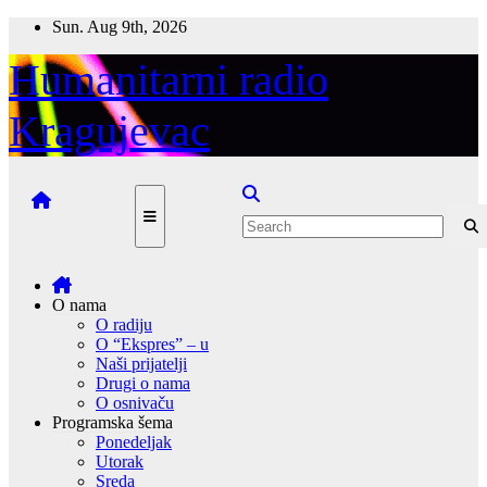
Skip
Sun. Aug 9th, 2026
to
content
Humanitarni radio
Kragujevac
O nama
O radiju
O “Ekspres” – u
Naši prijatelji
Drugi o nama
O osnivaču
Programska šema
Ponedeljak
Utorak
Sreda