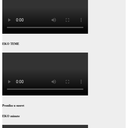
EKO TEME
Pesniku u susret
EKO minute