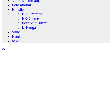
Video sa snimanja
Foto albumi
Emisije
EKO minute
EKO teme
Pesniku u susret
Iz Kruga
Slike
Kontakt
new