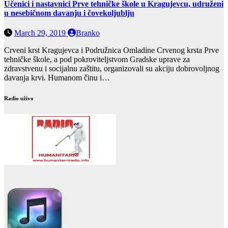
Učenici i nastavnici Prve tehničke škole u Kragujevcu, udruženi
u nesebičnom davanju i čovekoljublju
March 29, 2019
Branko
Crveni krst Kragujevca i Podružnica Omladine Crvenog krsta Prve
tehničke škole, a pod pokroviteljstvom Gradske uprave za
zdravstvenu i socijalnu zaštitu, organizovali su akciju dobrovoljnog
davanja krvi. Humanom činu i…
Radio uživo