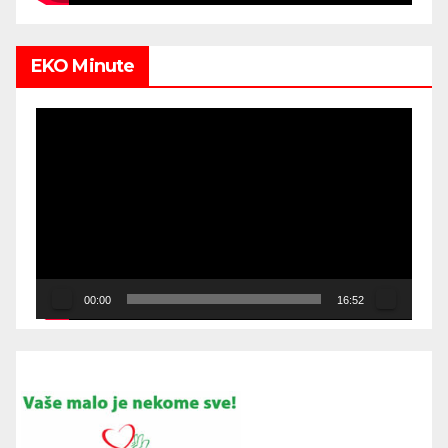
EKO Minute
Video
Player
00:00
16:52