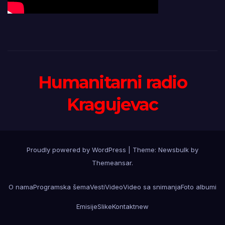
Humanitarni radio
Kragujevac
Proudly powered by WordPress
|
Theme:
Newsbulk
by
Themeansar
.
O nama
Programska šema
Vesti
Video
Video sa snimanja
Foto albumi
Emisije
Slike
Kontakt
new