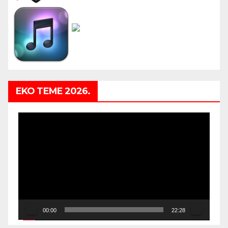
EKO TEME 2026.
Video
Player
00:00
22:28