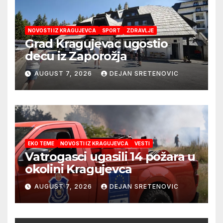
NOVOSTI IZ KRAGUJEVCA
SPORT
ZDRAVLJE
Grad Kragujevac ugostio
decu iz Zaporožja
AUGUST 7, 2026
DEJAN SRETENOVIC
EKO TEME
NOVOSTI IZ KRAGUJEVCA
VESTI
Vatrogasci ugasili 14 požara u
okolini Kragujevca
AUGUST 7, 2026
DEJAN SRETENOVIC