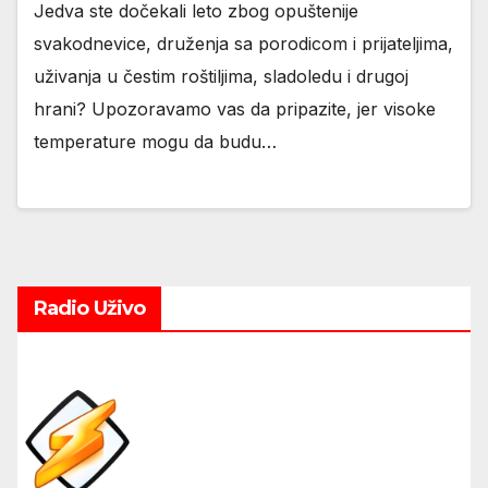
Jedva ste dočekali leto zbog opuštenije
svakodnevice, druženja sa porodicom i prijateljima,
uživanja u čestim roštiljima, sladoledu i drugoj
hrani? Upozoravamo vas da pripazite, jer visoke
temperature mogu da budu…
Radio Uživo