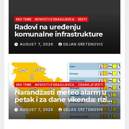
EKO TEME
NOVOSTI IZ KRAGUJEVCA
VESTI
Radovi na uređenju
komunalne infrastrukture
AUGUST 7, 2026
DEJAN SRETENOVIC
EKO TEME
NOVOSTI IZ KRAGUJEVCA
ZDRAVLJE VESTI
Narandžasti meteo alarm u
petak i za dane vikenda: rizik
od nastanka i širenja požara
AUGUST 7, 2026
DEJAN SRETENOVIC
na otvorenom i dalje veoma
visok