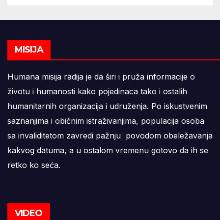
MISIJA
Humana misija radija je da širi i pruža informacije o
životu i humanosti kako pojedinaca tako i ostalih
humanitarnih organizacija i udruženja. Po iskustvenim
saznanjima i običnim istraživanjima, populacija osoba
sa invaliditetom zavredi pažnju povodom obeležavanja
kakvog datuma, a u ostalom vremenu gotovo da ih se
retko ko seća.
VIDEO