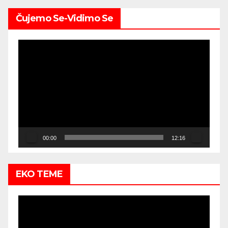
Čujemo Se-Vidimo Se
Video
Player
00:00
12:16
EKO TEME
Video
Player