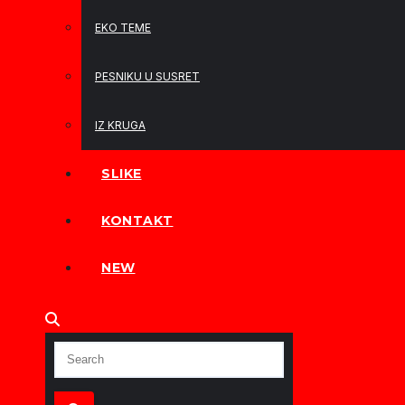
EKO TEME
PESNIKU U SUSRET
IZ KRUGA
SLIKE
KONTAKT
NEW