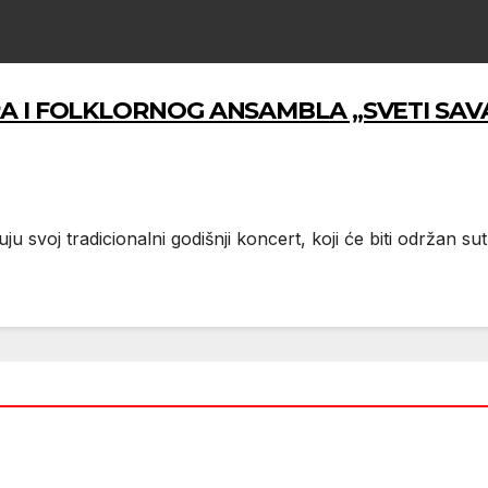
 FOLKLORNOG ANSAMBLA „SVETI SAVA – E
uju svoj tradicionalni godišnji koncert, koji će biti održan