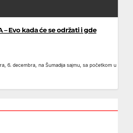
vo kada će se održati i gde
 sutra, 6. decembra, na Šumadija sajmu, sa početkom u