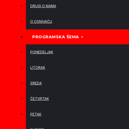
DRUGI O NAMA
O OSNIVAČU
PROGRAMSKA ŠEMA
PONEDELJAK
UTORAK
SREDA
ČETVRTAK
PETAK