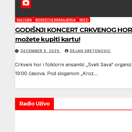
KULTURA
NOVOSTI IZ KRAGUJEVCA
VESTI
GODIŠNJI KONCERT CRKVENOG HORA I
možete kupiti kartu!
DECEMBER 5, 2025
DEJAN SRETENOVIC
Crkveni hor i folklorni ansambl „Sveti Sava“ organiz
19:00 časova. Pod sloganom „Kroz…
Radio Uživo