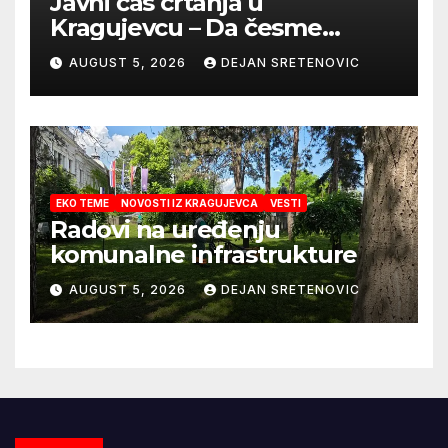
Javni čas crtanja u
Kragujevcu – Da česme
zažive
AUGUST 5, 2026
DEJAN SRETENOVIC
EKO TEME
NOVOSTI IZ KRAGUJEVCA
VESTI
Radovi na uređenju
komunalne infrastrukture
AUGUST 5, 2026
DEJAN SRETENOVIC