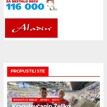
PROPUSTILI STE
NOVOSTI IZ SRBIJE
SPORT
VESTI
Kragujevčanin Željko