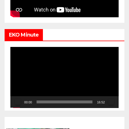
EKO Minute
Video
Player
00:00
16:52