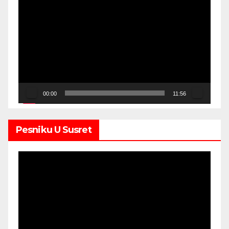
Video
Player
00:00
11:56
Pesniku U Susret