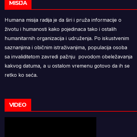
MISIJA
Humana misija radija je da širi i pruža informacije o
životu i humanosti kako pojedinaca tako i ostalih
humanitarnih organizacija i udruženja. Po iskustvenim
saznanjima i običnim istraživanjima, populacija osoba
sa invaliditetom zavredi pažnju povodom obeležavanja
kakvog datuma, a u ostalom vremenu gotovo da ih se
retko ko seća.
VIDEO