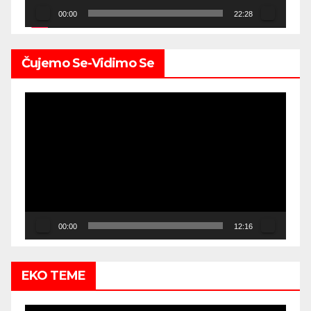
00:00
22:28
Čujemo Se-Vidimo Se
Video
Player
00:00
12:16
EKO TEME