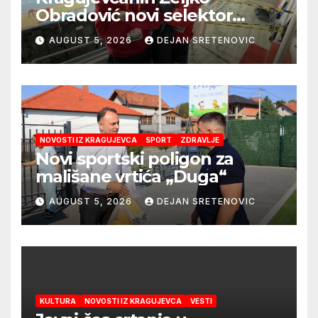
Obradović novi selektor
Atletske reprezentacije Srbije
AUGUST 5, 2026
DEJAN SRETENOVIC
NOVOSTI IZ KRAGUJEVCA
SPORT
ZDRAVLJE
Novi sportski poligon za
mališane vrtića „Duga“
AUGUST 5, 2026
DEJAN SRETENOVIC
KULTURA
NOVOSTI IZ KRAGUJEVCA
VESTI