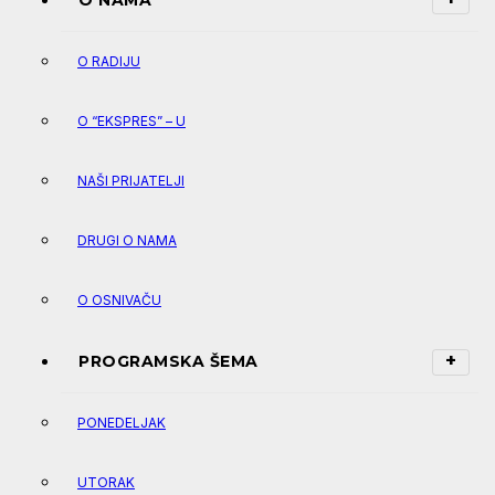
O NAMA
O RADIJU
O “EKSPRES” – U
NAŠI PRIJATELJI
DRUGI O NAMA
O OSNIVAČU
PROGRAMSKA ŠEMA
PONEDELJAK
UTORAK