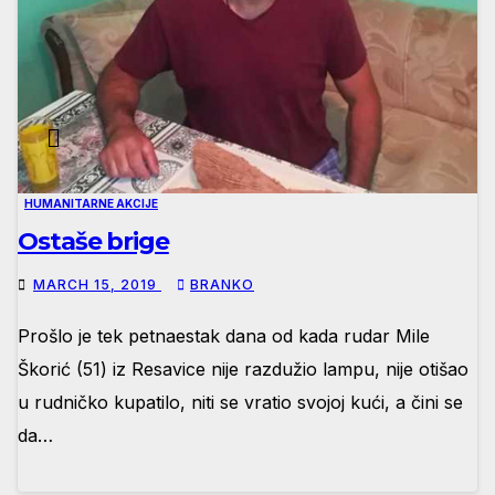
HUMANITARNE AKCIJE
Ostaše brige
MARCH 15, 2019
BRANKO
Prošlo je tek petnaestak dana od kada rudar Mile
Škorić (51) iz Resavice nije razdužio lampu, nije otišao
u rudničko kupatilo, niti se vratio svojoj kući, a čini se
da…