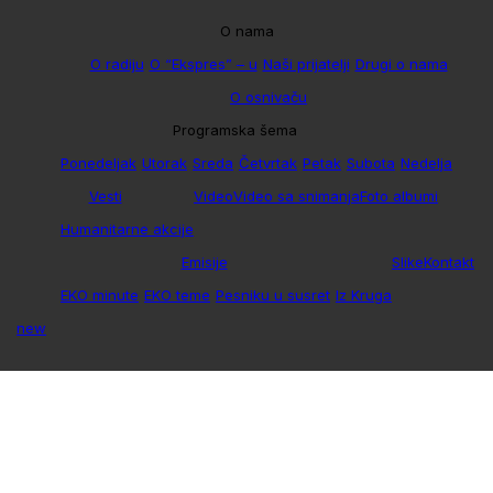
O nama
O radiju
O “Ekspres” – u
Naši prijatelji
Drugi o nama
O osnivaču
Programska šema
Ponedeljak
Utorak
Sreda
Četvrtak
Petak
Subota
Nedelja
Vesti
Video
Video sa snimanja
Foto albumi
Humanitarne akcije
Emisije
Slike
Kontakt
EKO minute
EKO teme
Pesniku u susret
Iz Kruga
new