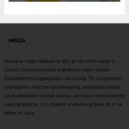
MISIJA
Humana misija radija je da širi i pruža informacije o
životu i humanosti kako pojedinaca tako i ostalih
humanitarnih organizacija i udruženja. Po iskustvenim
saznanjima i običnim istraživanjima, populacija osoba
sa invaliditetom zavredi pažnju povodom obeležavanja
kakvog datuma, a u ostalom vremenu gotovo da ih se
retko ko seća.