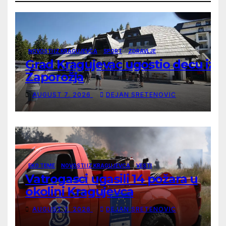
NOVOSTI IZ KRAGUJEVCA
SPORT
ZDRAVLJE
Grad Kragujevac ugostio decu iz
Zaporožja
AUGUST 7, 2026
DEJAN SRETENOVIC
EKO TEME
NOVOSTI IZ KRAGUJEVCA
VESTI
Vatrogasci ugasili 14 požara u
okolini Kragujevca
AUGUST 7, 2026
DEJAN SRETENOVIC