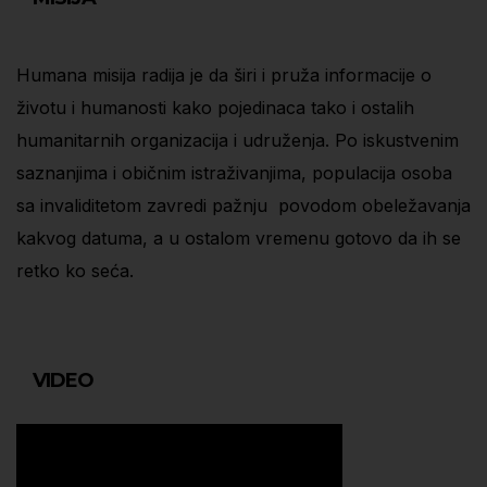
Humana misija radija je da širi i pruža informacije o
životu i humanosti kako pojedinaca tako i ostalih
humanitarnih organizacija i udruženja. Po iskustvenim
saznanjima i običnim istraživanjima, populacija osoba
sa invaliditetom zavredi pažnju povodom obeležavanja
kakvog datuma, a u ostalom vremenu gotovo da ih se
retko ko seća.
VIDEO