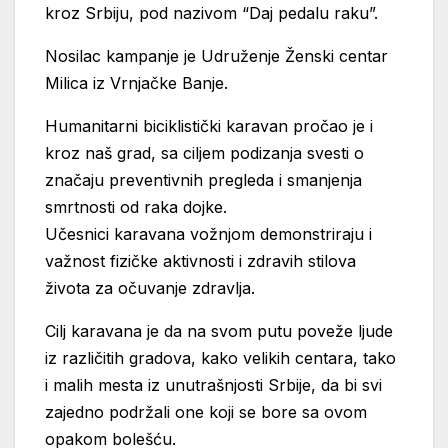
kroz Srbiju, pod nazivom “Daj pedalu raku”.
Nosilac kampanje je Udruženje Ženski centar
Milica iz Vrnjačke Banje.
Humanitarni biciklistički karavan pročao je i
kroz naš grad, sa ciljem podizanja svesti o
značaju preventivnih pregleda i smanjenja
smrtnosti od raka dojke.
Učesnici karavana vožnjom demonstriraju i
važnost fizičke aktivnosti i zdravih stilova
života za očuvanje zdravlja.
Cilj karavana je da na svom putu poveže ljude
iz različitih gradova, kako velikih centara, tako
i malih mesta iz unutrašnjosti Srbije, da bi svi
zajedno podržali one koji se bore sa ovom
opakom bolešću.