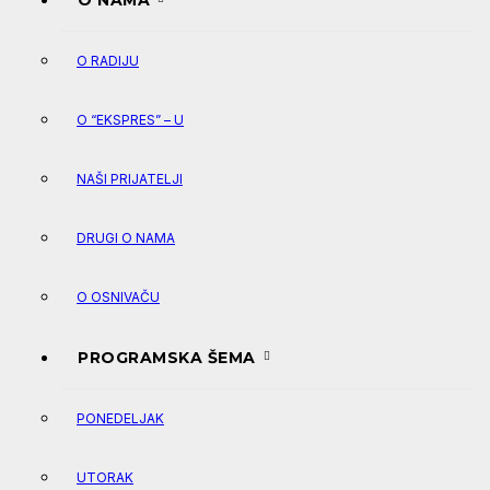
O NAMA
O RADIJU
O “EKSPRES” – U
NAŠI PRIJATELJI
DRUGI O NAMA
O OSNIVAČU
PROGRAMSKA ŠEMA
PONEDELJAK
UTORAK