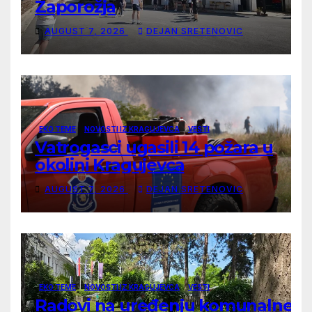
Zaporožja
AUGUST 7, 2026
DEJAN SRETENOVIC
EKO TEME
NOVOSTI IZ KRAGUJEVCA
VESTI
Vatrogasci ugasili 14 požara u
okolini Kragujevca
AUGUST 7, 2026
DEJAN SRETENOVIC
EKO TEME
NOVOSTI IZ KRAGUJEVCA
VESTI
Radovi na uređenju komunalne