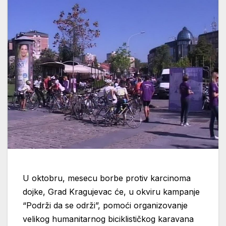
U oktobru, mesecu borbe protiv karcinoma
dojke, Grad Kragujevac će, u okviru kampanje
“Podrži da se održi”, pomoći organizovanje
velikog humanitarnog biciklističkog karavana