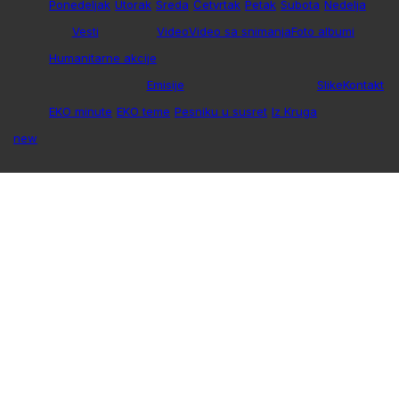
Ponedeljak
Utorak
Sreda
Četvrtak
Petak
Subota
Nedelja
Vesti
Video
Video sa snimanja
Foto albumi
Humanitarne akcije
Emisije
Slike
Kontakt
EKO minute
EKO teme
Pesniku u susret
Iz Kruga
new