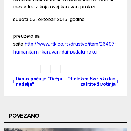
mesta kroz koja ovaj karavan prolazi.
subota 03. oktobar 2015. godine
preuzeto sa
sajta
http://www.rtk.co.rs/drustvo/item/26497-
humanitarni-karavan-daj-pedalu-raku
Danas počinje “Dečja
Obeležen Svetski dan
Post
nedelja”
zaštite životinja
navigation
POVEZANO