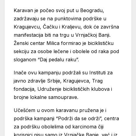
Karavan je počeo svoj put u Beogradu,
zadržavaju se na punktovima podrške u
Kragujevcu, Čačku i Kraljevu, dok će završna
manifestacija biti na trgu u Vrnjačkoj Banji.
Ženski centar Milica formirao je biciklističku
sekciju za osobe lečene i obolele od raka pod
sloganom “Daj pedalu raku”.
Inače ovu kampanju podržali su Instituti za
javno zdravlje Srbije, Kragujevca, Trag
fondacija, Udruženje biciklističkih klubova i
brojne lokalne samouprave.
Učešćem u ovom karavanu pružena je i
podrška kampanji “Podrži da se održi”, centra
za podršku obolelima od karcinoma čiji
korisnici nisu samo iz Vrnjačke Banje, već i iz