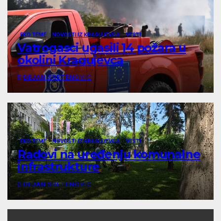
EKO TEME
NOVOSTI IZ KRAGUJEVCA
VESTI
Vatrogasci ugasili 14 požara u
okolini Kragujevca
DEJAN SRETENOVIC
EKO TEME
NOVOSTI IZ KRAGUJEVCA
VESTI
Radovi na uređenju komunalne
infrastrukture
DEJAN SRETENOVIC