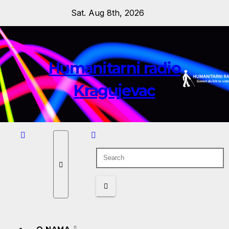
Skip
Sat. Aug 8th, 2026
to
content
Humanitarni radio
Kragujevac