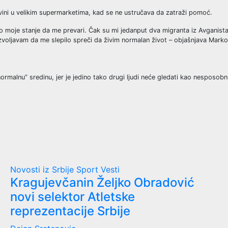
vini u velikim supermarketima, kad se ne ustručava da zatraži pomoć.
tio moje stanje da me prevari. Čak su mi jedanput dva migranta iz Avgani
 dozvoljavam da me slepilo spreči da živim normalan život – objašnjava Marko
normalnu” sredinu, jer je jedino tako drugi ljudi neće gledati kao nesposo
Novosti iz Srbije
Sport
Vesti
Kragujevčanin Željko Obradović
novi selektor Atletske
reprezentacije Srbije