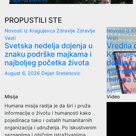
Dejan Sretenovic
PROPUSTILI STE
Novosti iz Kragujevca
Zdravlje
Zdravlje
Novosti iz 
Vesti
Vesti
Svetska nedelja dojenja u
Vredna 
znaku podrške majkama i
Kragujev
najboljeg početka života
dobila m
mikrosk
August 6, 2026
Dejan Sretenovic
miliona 
August 6, 2
Misija
Video
Humana misija radija je da širi i pruža
informacije o životu i humanosti kako
pojedinaca tako i ostalih humanitarnih
organizacija i udruženja. Po iskustvenim
saznanjima i običnim istraživanjima,