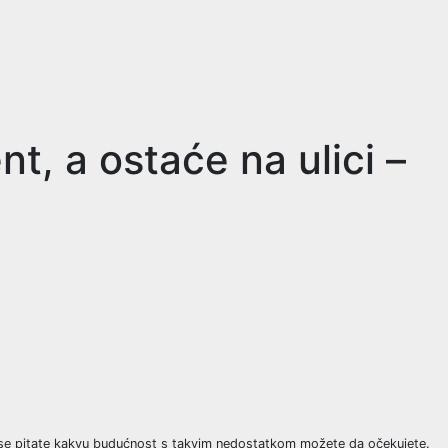
, a ostaće na ulici –
 se pitate kakvu budućnost s takvim nedostatkom možete da očekujete.