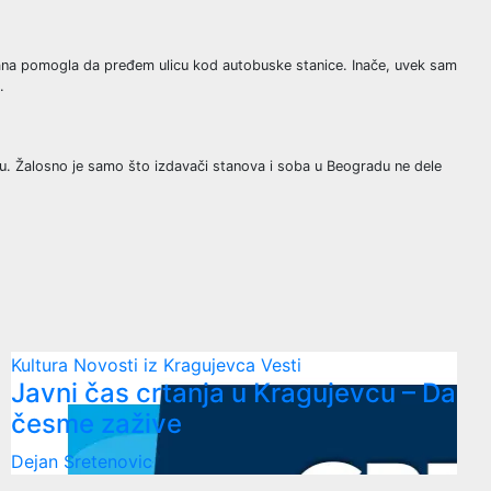
stana pomogla da pređem ulicu kod autobuske stanice. Inače, uvek sam
.
bnu. Žalosno je samo što izdavači stanova i soba u Beogradu ne dele
Kultura
Novosti iz Kragujevca
Vesti
Javni čas crtanja u Kragujevcu – Da
česme zažive
Dejan Sretenovic