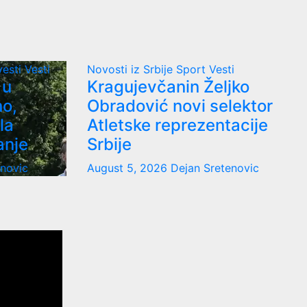
vesti
Vesti
Novosti iz Srbije
Sport
Vesti
 u
Kragujevčanin Željko
no,
Obradović novi selektor
la
Atletske reprezentacije
anje
Srbije
enovic
August 5, 2026
Dejan Sretenovic