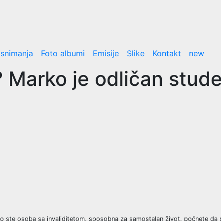
 snimanja
Foto albumi
Emisije
Slike
Kontakt
new
arko je odličan student
o ste osoba sa invaliditetom, sposobna za samostalan život, počnete da