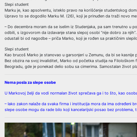
Slepi student
Marku je, kao apsolventu, isteklo pravo na korišćenje studentskog doma,
Upravo to se dogodilo Marku M. (26), koji je prinuđen da traži novo me
– Do decembra moram da se iselim iz Studenjaka, pa sam trenutno u po
odbili, s izgovorom da izdavanje stana slepoj osobi “nije dobro za njih
odustali bi od nagodbe – priča Marko, koji je rođen sa praktičnim sle
Slepi student
Kao brucoš Marko je stanovao u garsonjeri u Zemunu, da bi se kasnije 
Bez obzira na svoj invaliditet, Marko od početka studija na Filološkom
Beogradu, gde je ponekad delio sobu sa cimerima. Samostalan život plan
Nema posla za slepe osobe
U Markovoj želji da vodi normalan život sprečava ga i to što, kao oso
– Iako zakon nalaže da svaka firma i institucija mora da ima određeni 
slepe osobe mogu da rade bilo koji kancelarijski posao bez problema, 