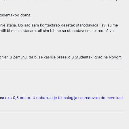
 studentskog doma.
nje stana. Do sad sam kontaktirao desetak stanodavaca i svi su me
tili bi me za stanara, ali čim bih se sa stanodavcem susreo uživo,
onjeri u Zemunu, da bi se kasnije preselio u Studentski grad na Novom
en na oko 0,5 odsto. U doba kad je tehnologija napredovala do mere kad