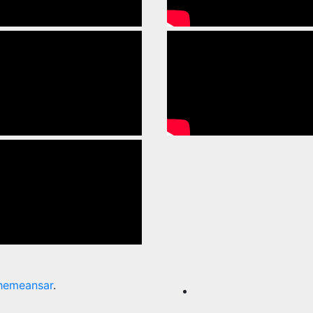
hemeansar
.