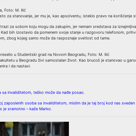
 Foto: M. Ilić
sto za stanovanje, jer mu je, kao apsolventu, isteklo pravo na korišćenje
trazi za sobom koju mogu da zakupim, jer nemam sredstava za iznajmljiva
”. Kad bih izostavio da pomenem svoje stanje u razgovoru telefonom, prihva
pilom, zbog kojeg samo može da raspoznaje svetlost od tame.
preselio u Studentski grad na Novom Beogradu, Foto: M. Ilić
 fakultetu u Beogradu živi samostalan život. Kao brucoš je stanovao u gars
ira i da nastavi.
ba sa invaliditetom, teško može da nađe posao.
broj zaposlenih osoba sa invaliditetom, mislim da je taj broj kod nas sved
to je sramotno – kaže Marko.