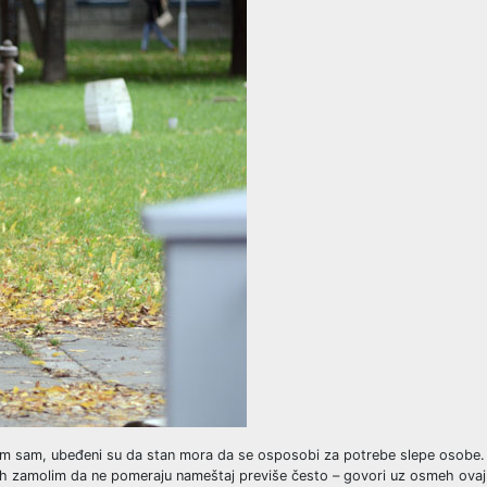
m sam, ubeđeni su da stan mora da se osposobi za potrebe slepe osobe. 
ih zamolim da ne pomeraju nameštaj previše često – govori uz osmeh ovaj