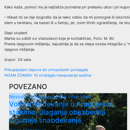
Kako kaže, pomoć mu je najčešće potrebna pri prelasku ulice i pri kupo
– Nikad mi se nije dogodilo da je neko odbio da mi pomogne ili iskoris
idem u teretanu, na bazen ili u šetnju, jer, osim ličnih ograničenja, ne
Slepi student
Marka su odbili svi stanodavci koje je kontaktirao, Foto: M. Ilić
Prema njegovom mišljenju, najvažnije je da se slepa osoba integriše u “
njegovo mišljenje.
Izvpor: 24 sata
Post
Prikupljanjem čepova do ortopedskih pomagala
NOAM ČOMSKI: 10 strategija manipulacije ljudima
navigation
POVEZANO
Novosti iz Kragujevca
Sve vesti
Vesti
Vodosnabdevanje u Kragujevcu
stabilno, ulaganja obezbedila
sigurnije snabdevanje