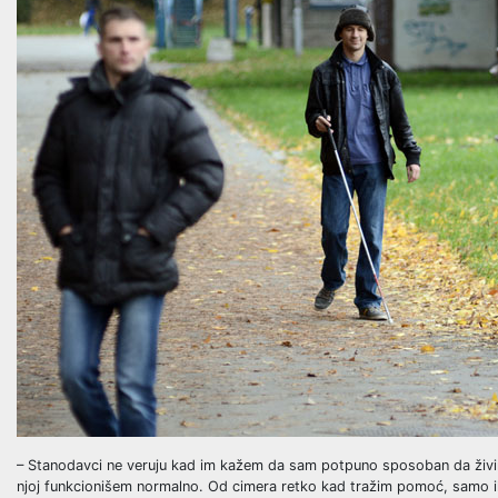
– Stanodavci ne veruju kad im kažem da sam potpuno sposoban da živi
njoj funkcionišem normalno. Od cimera retko kad tražim pomoć, samo 