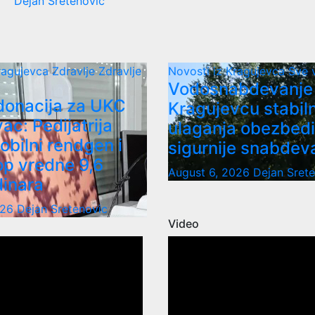
Dejan Sretenovic
Kragujevca
Zdravlje
Zdravlje
Novosti iz Kragujevca
Sve 
Vodosnabdevanje
donacija za UKC
Kragujevcu stabil
ac: Pedijatrija
ulaganja obezbedi
obilni rendgen i
sigurnije snabdev
op vredne 9,6
August 6, 2026
Dejan Sret
dinara
026
Dejan Sretenovic
Video