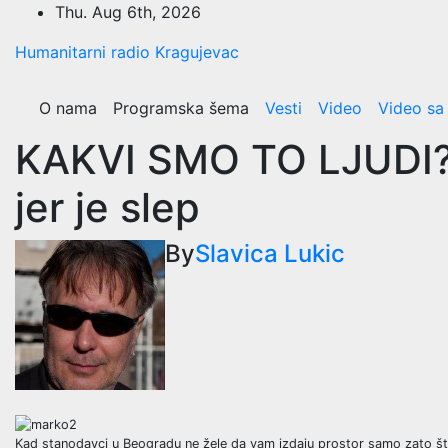
Skip
Thu. Aug 6th, 2026
to
Humanitarni radio Kragujevac
content
O nama
Programska šema
Vesti
Video
Video sa
KAKVI SMO TO LJUDI? M
jer je slep
By
Slavica Lukic
Kad stanodavci u Beogradu ne žele da vam izdaju prostor samo zato št