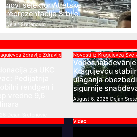
novi selektor Atletske
reprezentacije Srbije
Dejan Sretenovic
Kragujevca
Zdravlje
Zdravlje
Novosti iz Kragujevca
Sve 
Vodosnabdevanje
donacija za UKC
Kragujevcu stabil
ac: Pedijatrija
ulaganja obezbedi
obilni rendgen i
sigurnije snabdev
op vredne 9,6
August 6, 2026
Dejan Sret
dinara
026
Dejan Sretenovic
Video