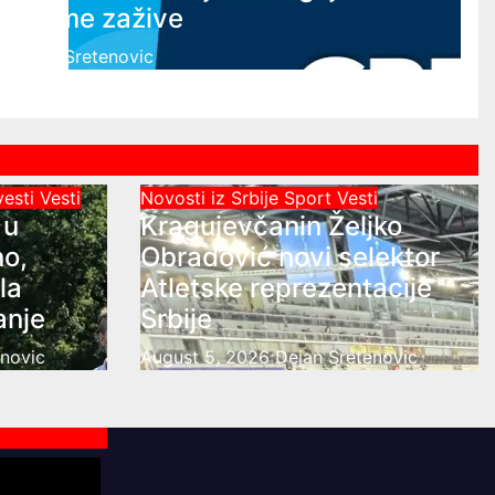
česme zažive
Dejan Sretenovic
vesti
Vesti
Novosti iz Srbije
Sport
Vesti
 u
Kragujevčanin Željko
no,
Obradović novi selektor
la
Atletske reprezentacije
anje
Srbije
enovic
August 5, 2026
Dejan Sretenovic