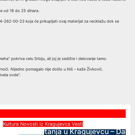
će od 18 do 25 dinara.
64-262-00-23 koja će prikupljati ovaj materijal za reciklažu dok se
” pokriva celu Srbiju, ali joj je sedište i delovanje tamo.
omoći. Nijedno pomagalo nije došlo u Niš – kaže Živković.
ivela ovde”.
Kultura
Novosti iz Kragujevca
Vesti
Javni čas crtanja u Kragujevcu – Da