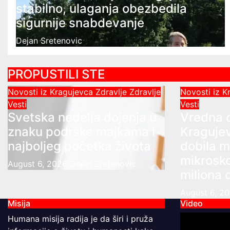
stabilno, ulaganja obezbedila
sigurnije snabdevanje
Dejan Sretenovic
PROPUSTILI STE
Novosti iz Kragujevca
Zdravlje
Zdravlje
Novosti iz 
Vesti
Vesti
Svetska nedelja dojenja u
Vredna 
znaku podrške majkama i
Kragujev
najboljeg početka života
dobila m
mikrosk
August 6, 2026
Dejan Sretenovic
miliona 
August 6, 2
Misija
Video
Humana misija radija je da širi i pruža