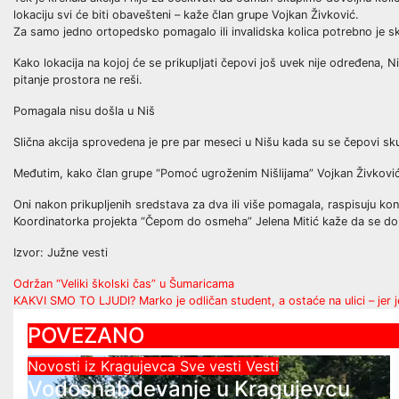
lokaciju svi će biti obavešteni – kaže član grupe Vojkan Živković.
Za samo jedno ortopedsko pomagalo ili invalidska kolica potrebno je sk
Kako lokacija na kojoj će se prikupljati čepovi još uvek nije određena, 
pitanje prostora ne reši.
Pomagala nisu došla u Niš
Slična akcija sprovedena je pre par meseci u Nišu kada su se čepovi sk
Međutim, kako član grupe “Pomoć ugroženim Nišlijama” Vojkan Živković tv
Oni nakon prikupljenih sredstava za dva ili više pomagala, raspisuju ko
Koordinatorka projekta “Čepom do osmeha” Jelena Mitić kaže da se do sada
Izvor: Južne vesti
Post
Održan “Veliki školski čas” u Šumaricama
KAKVI SMO TO LJUDI? Marko je odličan student, a ostaće na ulici – jer j
navigation
POVEZANO
Novosti iz Kragujevca
Sve vesti
Vesti
Vodosnabdevanje u Kragujevcu