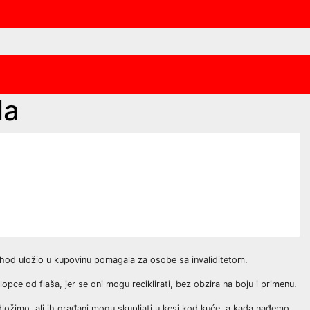
la
prihod uložio u kupovinu pomagala za osobe sa invaliditetom.
pce od flaša, jer se oni mogu reciklirati, bez obzira na boju i primenu.
dložimo, ali ih građani mogu skupljati u kesi kod kuće, a kada nađemo