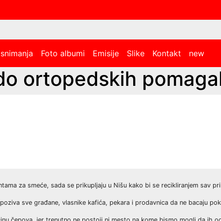
 snimanja
Foto albumi
Emisije
Slike
Kontakt
new
 do ortopedskih pomaga
 kantama za smeće, sada se prikupljaju u Nišu kako bi se recikliranjem sav 
oziva sve građane, vlasnike kafića, pekara i prodavnica da ne bacaju poklo
ičinu čepova, jer trenutno ne postoji ni mesto na kome bismo mogli da ih o