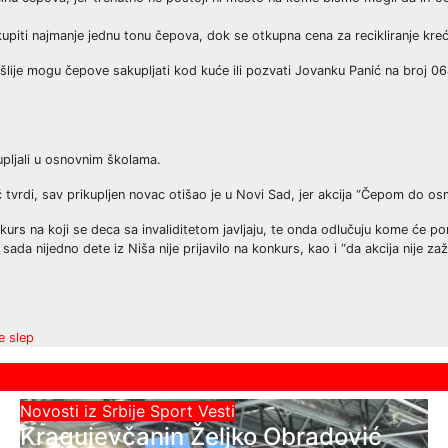
upiti najmanje jednu tonu čepova, dok se otkupna cena za recikliranje kre
Nišlije mogu čepove sakupljati kod kuće ili pozvati Jovanku Panić na broj 0
upljali u osnovnim školama.
rdi, sav prikupljen novac otišao je u Novi Sad, jer akcija “Čepom do osmeha
nkurs na koji se deca sa invaliditetom javljaju, te onda odlučuju kome će p
 nijedno dete iz Niša nije prijavilo na konkurs, kao i “da akcija nije zaž
e slep
Novosti iz Srbije
Sport
Vesti
Kragujevčanin Željko Obradović