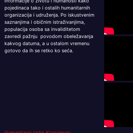
informacije o životu i humanosti kako
pojedinaca tako i ostalih humanitarnih
organizacija i udruženja. Po iskustvenim
saznanjima i običnim istraživanjima,
populacija osoba sa invaliditetom
zavredi pažnju povodom obeležavanja
kakvog datuma, a u ostalom vremenu
gotovo da ih se retko ko seća.
Humanitarni radio Kragujevac