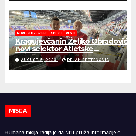
NOVOSTI IZ SRBIJE
SPORT
VESTI
Kragujevčanin Željko Obradović
novi selektor Atletske
reprezentacije Srbije
AUGUST 5, 2026
DEJAN SRETENOVIC
MISIJA
Humana misija radija je da širi i pruža informacije o