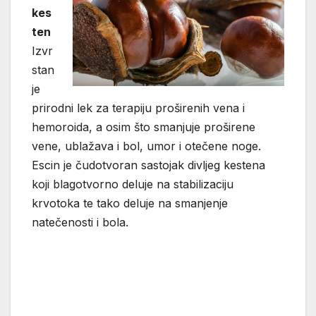
kes
ten
Izvr
stan
je
prirodni lek za terapiju proširenih vena i
hemoroida, a osim što smanjuje proširene
vene, ublažava i bol, umor i otečene noge.
Escin je čudotvoran sastojak divljeg kestena
koji blagotvorno deluje na stabilizaciju
krvotoka te tako deluje na smanjenje
natečenosti i bola.