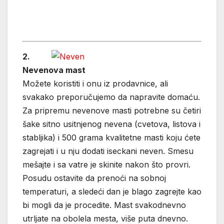
2.
Nevenova mast
Možete koristiti i onu iz prodavnice, ali
svakako preporučujemo da napravite domaću.
Za pripremu nevenove masti potrebne su četiri
šake sitno usitnjenog nevena (cvetova, listova i
stabljika) i 500 grama kvalitetne masti koju ćete
zagrejati i u nju dodati iseckani neven. Smesu
mešajte i sa vatre je skinite nakon što provri.
Posudu ostavite da prenoći na sobnoj
temperaturi, a sledeći dan je blago zagrejte kao
bi mogli da je procedite. Mast svakodnevno
utrljate na obolela mesta, više puta dnevno.