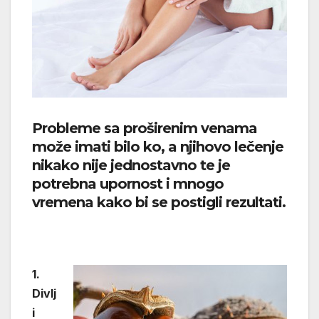
Probleme sa proširenim venama
može imati bilo ko, a njihovo lečenje
nikako nije jednostavno te ​​je
potrebna upornost i mnogo
vremena kako bi se postigli rezultati.
1.
Divlj
i