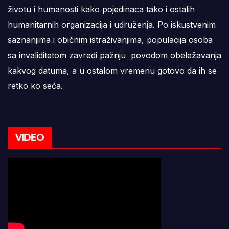
životu i humanosti kako pojedinaca tako i ostalih
humanitarnih organizacija i udruženja. Po iskustvenim
saznanjima i običnim istraživanjima, populacija osoba
sa invaliditetom zavredi pažnju povodom obeležavanja
kakvog datuma, a u ostalom vremenu gotovo da ih se
retko ko seća.
VIDEO