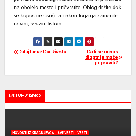
na obolelo mesto i pričvrstite. Oblog držite dok
se kupus ne osuši, a nakon toga ga zamenite
novim, svežim listom.
Dalaj lama: Dar života
Da li se minus
Post
dioptrija može
popraviti?
navigation
POVEZANO
NOVOSTI IZ KRAGUJEVCA
SVE VESTI
VESTI