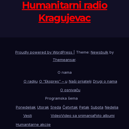
Humanitarni radio
Kragujevac
Proudly powered by WordPress
|
Theme:
Newsbulk
by
Themeansar
.
O nama
O radiju
O “Ekspres” – u
Naši prijatelji
Drugi o nama
O osnivaču
Programska šema
Ponedeljak
Utorak
Sreda
Četvrtak
Petak
Subota
Nedelja
Vesti
Video
Video sa snimanja
Foto albumi
Humanitarne akcije