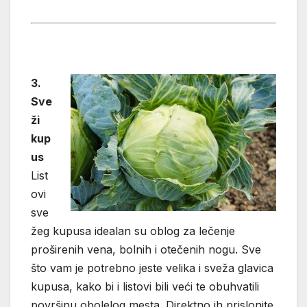
3.
Sve
ži
kup
us
List
ovi
sve
žeg kupusa idealan su oblog za lečenje
proširenih vena, bolnih i otečenih nogu. Sve
što vam je potrebno jeste velika i sveža glavica
kupusa, kako bi i listovi bili veći te obuhvatili
površinu obolelog mesta. Direktno ih prislonite