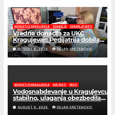
NOVOSTI IZ KRAGUJEVCA
ZDRAVLJE
ZDRAVLJE VESTI
Vredna donacija za UKC
Kragujevac: Pedijatrija dobila
mobilni rendgen i mikroskop
AUGUST 6, 2026
DEJAN SRETENOVIC
vredne 9,6 miliona dinara
NOVOSTI IZ KRAGUJEVCA
SVE VESTI
VESTI
Vodosnabdevanje u Kragujevcu
stabilno, ulaganja obezbedila
sigurnije snabdevanje
AUGUST 6, 2026
DEJAN SRETENOVIC