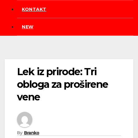
KONTAKT
NEW
Lek iz prirode: Tri
obloga za proširene
vene
By
Branko