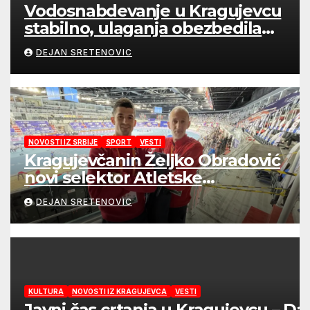
Vodosnabdevanje u Kragujevcu
stabilno, ulaganja obezbedila
sigurnije snabdevanje
DEJAN SRETENOVIC
NOVOSTI IZ SRBIJE
SPORT
VESTI
Kragujevčanin Željko Obradović
novi selektor Atletske
reprezentacije Srbije
DEJAN SRETENOVIC
KULTURA
NOVOSTI IZ KRAGUJEVCA
VESTI
Javni čas crtanja u Kragujevcu – Da