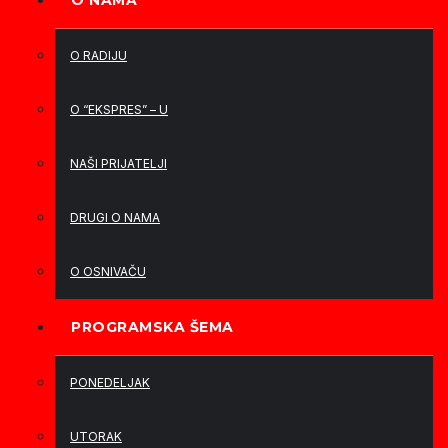
O NAMA
O RADIJU
O “EKSPRES” – U
NAŠI PRIJATELJI
DRUGI O NAMA
O OSNIVAČU
PROGRAMSKA ŠEMA
PONEDELJAK
UTORAK