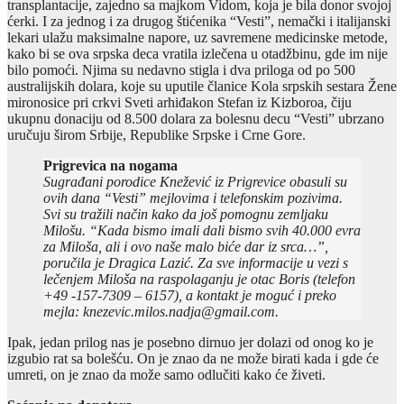
transplantacije, zajedno sa majkom Vidom, koja je bila donor svojoj
ćerki. I za jednog i za drugog štićenika “Vesti”, nemački i italijanski
lekari ulažu maksimalne napore, uz savremene medicinske metode,
kako bi se ova srpska deca vratila izlečena u otadžbinu, gde im nije
bilo pomoći. Njima su nedavno stigla i dva priloga od po 500
australijskih dolara, koje su uputile članice Kola srpskih sestara Žene
mironosice pri crkvi Sveti arhiđakon Stefan iz Kizboroa, čiju
ukupnu donaciju od 8.500 dolara za bolesnu decu “Vesti” ubrzano
uručuju širom Srbije, Republike Srpske i Crne Gore.
Prigrevica na nogama
Sugrađani porodice Knežević iz Prigrevice obasuli su
ovih dana “Vesti” mejlovima i telefonskim pozivima.
Svi su tražili način kako da još pomognu zemljaku
Milošu. “Kada bismo imali dali bismo svih 40.000 evra
za Miloša, ali i ovo naše malo biće dar iz srca…”,
poručila je Dragica Lazić. Za sve informacije u vezi s
lečenjem Miloša na raspolaganju je otac Boris (telefon
+49 -157-7309 – 6157), a kontakt je moguć i preko
mejla: knezevic.milos.nadja@gmail.com.
Ipak, jedan prilog nas je posebno dirnuo jer dolazi od onog ko je
izgubio rat sa bolešću. On je znao da ne može birati kada i gde će
umreti, on je znao da može samo odlučiti kako će živeti.