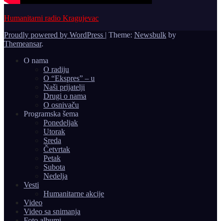
Humanitarni radio Kragujevac
Proudly powered by WordPress
|
Theme:
Newsbulk
by
Themeansar
.
O nama
O radiju
O “Ekspres” – u
Naši prijatelji
Drugi o nama
O osnivaču
Programska šema
Ponedeljak
Utorak
Sreda
Četvrtak
Petak
Subota
Nedelja
Vesti
Humanitarne akcije
Video
Video sa snimanja
Foto albumi