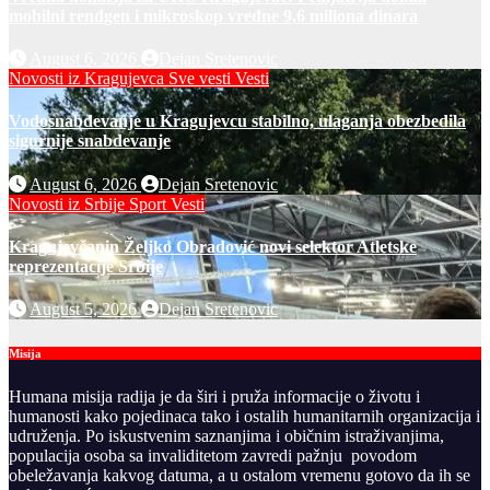
mobilni rendgen i mikroskop vredne 9,6 miliona dinara
August 6, 2026
Dejan Sretenovic
Novosti iz Kragujevca
Sve vesti
Vesti
Vodosnabdevanje u Kragujevcu stabilno, ulaganja obezbedila
sigurnije snabdevanje
August 6, 2026
Dejan Sretenovic
Novosti iz Srbije
Sport
Vesti
Kragujevčanin Željko Obradović novi selektor Atletske
reprezentacije Srbije
August 5, 2026
Dejan Sretenovic
Misija
Humana misija radija je da širi i pruža informacije o životu i
humanosti kako pojedinaca tako i ostalih humanitarnih organizacija i
udruženja. Po iskustvenim saznanjima i običnim istraživanjima,
populacija osoba sa invaliditetom zavredi pažnju povodom
obeležavanja kakvog datuma, a u ostalom vremenu gotovo da ih se