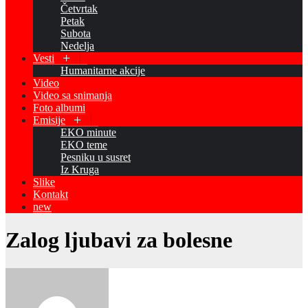
Četvrtak
Petak
Subota
Nedelja
Vesti
Humanitarne akcije
Video
Video sa snimanja
Foto albumi
Emisije
EKO minute
EKO teme
Pesniku u susret
Iz Kruga
Slike
Kontakt
new
Zalog ljubavi za bolesne