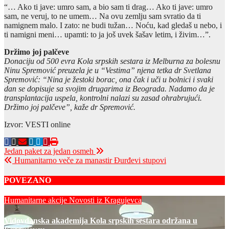
“… Ako ti jave: umro sam, a bio sam ti drag… Ako ti jave: umro
sam, ne veruj, to ne umem… Na ovu zemlju sam svratio da ti
namignem malo. I zato: ne budi tužan… Noću, kad gledaš u nebo, i
ti namigni meni… upamti: to ja još uvek šašav letim, i živim…”.
Držimo joj palčeve
Donaciju od 500 evra Kola srpskih sestara iz Melburna za bolesnu
Ninu Spremović preuzela je u “Vestima” njena tetka dr Svetlana
Spremović: “Nina je žestoki borac, ona čak i uči u bolnici i svaki
dan se dopisuje sa svojim drugarima iz Beograda. Nadamo da je
transplantacija uspela, kontrolni nalazi su zasad ohrabrujući.
Držimo joj palčeve”, kaže dr Spremović.
Izvor: VESTI online
Post
Jedan paket za jedan osmeh
Humanitarno veče za manastir Đurđevi stupovi
navigation
POVEZANO
Humanitarne akcije
Novosti iz Kragujevca
Vidovdanska akademija Kola srpskih sestara održana u