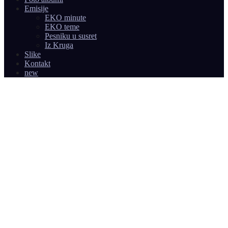
Emisije
EKO minute
EKO teme
Pesniku u susret
Iz Kruga
Slike
Kontakt
new