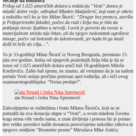
Sećanje na donatora
Prilog od 1.025 američkih dolara u redakciju “Vesti” doneo je
mladić dobre volje, odbojkaš Mladen Matijašević, koji nam je otkrio
u nekoliko reči ko je bio Milan Škorić: “Drugar bez premca, završio
je Poljoprivredni fakultet, počeo da radi i želja mu je bila da
poklanja novac ljudima u nevolji. I uvek je govorio da novac u
materijalnom smislu nije bitan, ali da njegov nedostatak ugrožava
mnoge, počev od bolesnih do talentovanih, jer kada bi ga imali
došli bi brže do cilja…”.
To je 33-godišnji Milan Škorić iz Novog Beograda, preminuo 15.
jula ove godine. Jedna od njegovih poslednjih želja bila je da se
iznos od 1.025 američkih dolara uruči baš 18-godišnjem Milošu
Kneževiću. Zašto baš njemu, ne znamo, ali verujemo da je na našem
portalu Vesti onlajn pročitao potresan apel roditelja, ali i reči ovog
osamnaestogodišnjaka: “Nema predaje!”.
ata Nenad i ćerka Nina Spremović
Zahvaljujemo se roditeljima i bratu Milana Škorića, koji su se
potrudili da ova donacija stigne u “Vesti”, a ovom mladom čoveku
koga nema više među nama, u znak divljenja i ponosa što je postao
deo velike porodice naših donatora posvećujemo nekoliko stihova iz
njegove omiljene “Besmrtne pesme” Miroslava Mike Antića: