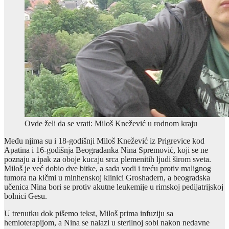
Ovde želi da se vrati: Miloš Knežević u rodnom kraju
Među njima su i 18-godišnji Miloš Knežević iz Prigrevice kod
Apatina i 16-godišnja Beograđanka Nina Spremović, koji se ne
poznaju a ipak za oboje kucaju srca plemenitih ljudi širom sveta.
Miloš je već dobio dve bitke, a sada vodi i treću protiv malignog
tumora na kičmi u minhenskoj klinici Groshadern, a beogradska
učenica Nina bori se protiv akutne leukemije u rimskoj pedijatrijskoj
bolnici Gesu.
U trenutku dok pišemo tekst, Miloš prima infuziju sa
hemioterapijom, a Nina se nalazi u sterilnoj sobi nakon nedavne