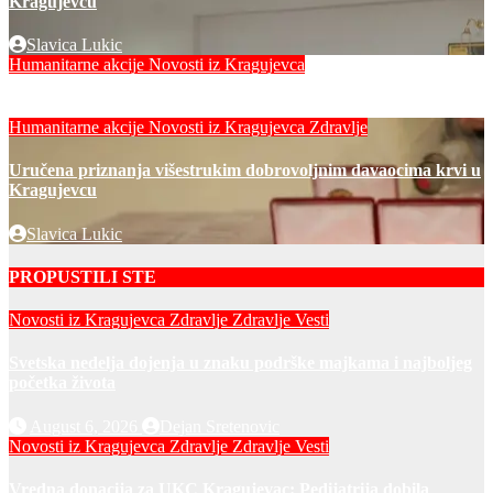
Kragujevcu
Slavica Lukic
Humanitarne akcije
Novosti iz Kragujevca
Slavica Lukic
Humanitarne akcije
Novosti iz Kragujevca
Zdravlje
Uručena priznanja višestrukim dobrovoljnim davaocima krvi u
Kragujevcu
Slavica Lukic
PROPUSTILI STE
Novosti iz Kragujevca
Zdravlje
Zdravlje Vesti
Svetska nedelja dojenja u znaku podrške majkama i najboljeg
početka života
August 6, 2026
Dejan Sretenovic
Novosti iz Kragujevca
Zdravlje
Zdravlje Vesti
Vredna donacija za UKC Kragujevac: Pedijatrija dobila