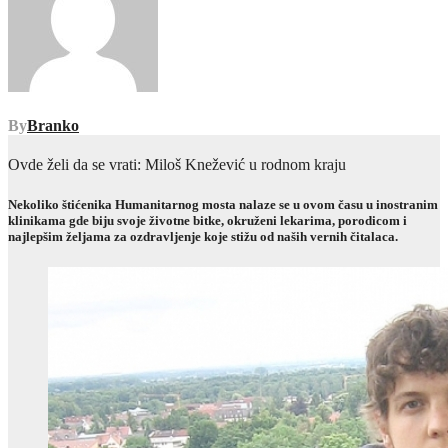
By
Branko
Ovde želi da se vrati: Miloš Knežević u rodnom kraju
Nekoliko štićenika Humanitarnog mosta nalaze se u ovom času u inostranim
klinikama gde biju svoje životne bitke, okruženi lekarima, porodicom i
najlepšim željama za ozdravljenje koje stižu od naših vernih čitalaca.