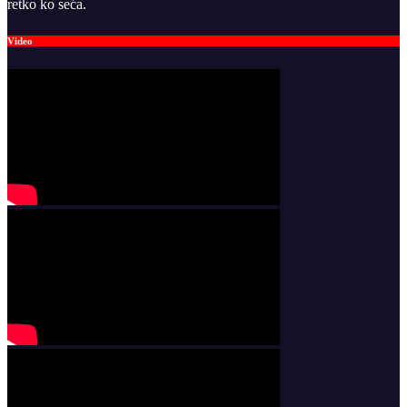
retko ko seća.
Video