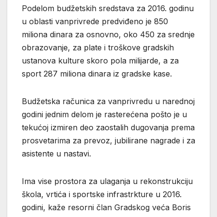
Podelom budžetskih sredstava za 2016. godinu
u oblasti vanprivrede predviđeno je 850
miliona dinara za osnovno, oko 450 za srednje
obrazovanje, za plate i troškove gradskih
ustanova kulture skoro pola milijarde, a za
sport 287 miliona dinara iz gradske kase.
Budžetska računica za vanprivredu u narednoj
godini jednim delom je rasterećena pošto je u
tekućoj izmiren deo zaostalih dugovanja prema
prosvetarima za prevoz, jubilirane nagrade i za
asistente u nastavi.
Ima vise prostora za ulaganja u rekonstrukciju
škola, vrtića i sportske infrastrkture u 2016.
godini, kaže resorni član Gradskog veća Boris