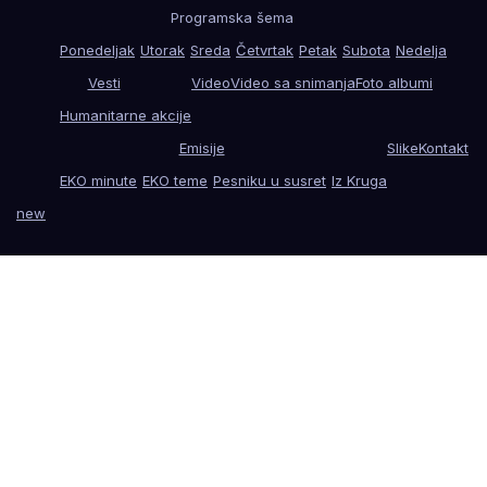
Programska šema
Ponedeljak
Utorak
Sreda
Četvrtak
Petak
Subota
Nedelja
Vesti
Video
Video sa snimanja
Foto albumi
Humanitarne akcije
Emisije
Slike
Kontakt
EKO minute
EKO teme
Pesniku u susret
Iz Kruga
new