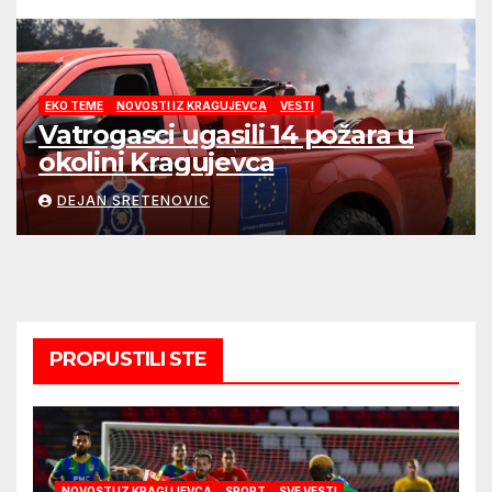
EKO TEME
NOVOSTI IZ KRAGUJEVCA
VESTI
Vatrogasci ugasili 14 požara u
okolini Kragujevca
DEJAN SRETENOVIC
PROPUSTILI STE
NOVOSTI IZ KRAGUJEVCA
SPORT
SVE VESTI