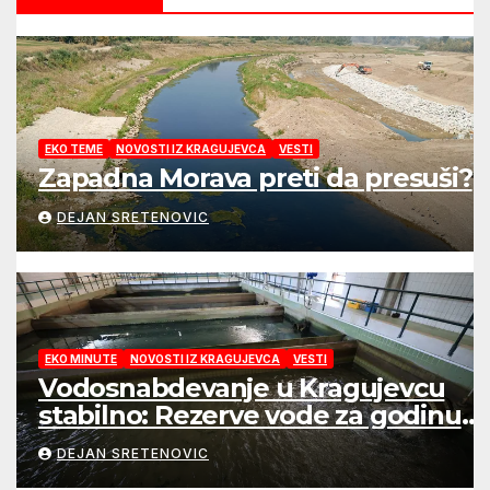
EKO TEME
NOVOSTI IZ KRAGUJEVCA
VESTI
Zapadna Morava preti da presuši?
DEJAN SRETENOVIC
EKO MINUTE
NOVOSTI IZ KRAGUJEVCA
VESTI
Vodosnabdevanje u Kragujevcu
stabilno: Rezerve vode za godinu
dana
DEJAN SRETENOVIC