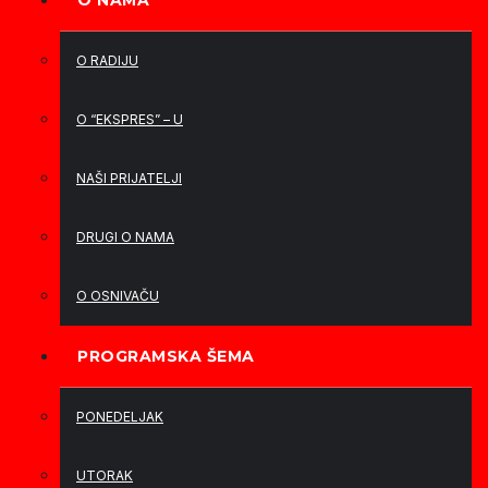
O NAMA
O RADIJU
O “EKSPRES” – U
NAŠI PRIJATELJI
DRUGI O NAMA
O OSNIVAČU
PROGRAMSKA ŠEMA
PONEDELJAK
UTORAK