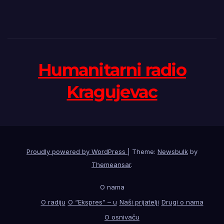
Humanitarni radio
Kragujevac
Proudly powered by WordPress
|
Theme:
Newsbulk
by
Themeansar
.
O nama
O radiju
O “Ekspres” – u
Naši prijatelji
Drugi o nama
O osnivaču