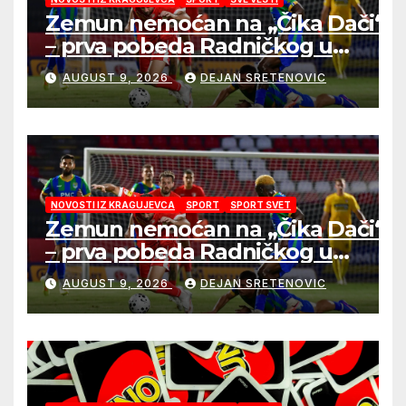
Zemun nemoćan na „Čika Dači“
– prva pobeda Radničkog u
drugom mandatu Feđe Dudića
AUGUST 9, 2026
DEJAN SRETENOVIC
NOVOSTI IZ KRAGUJEVCA
SPORT
SPORT SVET
Zemun nemoćan na „Čika Dači“
– prva pobeda Radničkog u
drugom mandatu Feđe Dudića
AUGUST 9, 2026
DEJAN SRETENOVIC