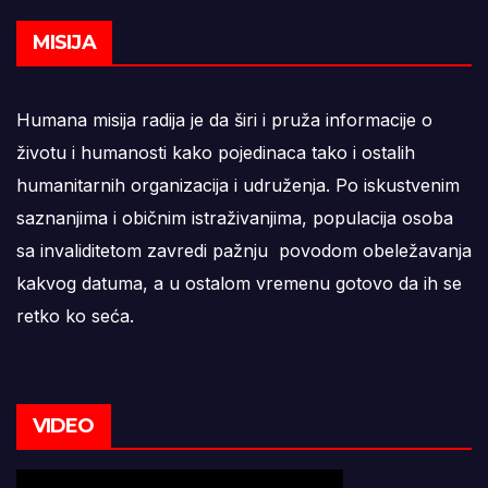
MISIJA
Humana misija radija je da širi i pruža informacije o
životu i humanosti kako pojedinaca tako i ostalih
humanitarnih organizacija i udruženja. Po iskustvenim
saznanjima i običnim istraživanjima, populacija osoba
sa invaliditetom zavredi pažnju povodom obeležavanja
kakvog datuma, a u ostalom vremenu gotovo da ih se
retko ko seća.
VIDEO