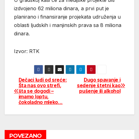
izdvojeno 62 miliona dinara, a prvi put je
planirano i finansiranje projekata udruženja u
oblasti ljudskih i manjinskih prava sa 8 miliona
dinara.
Izvor: RTK
Dečaci ludi od sreće:
Dugo spavanje i
Post
Šta nas ovo strefi,
sedenje štetni kao
šta se dogodi –
pušenje ili alkohol
navigation
imamo loptu,
čokoladno mleko…
POVEZANO