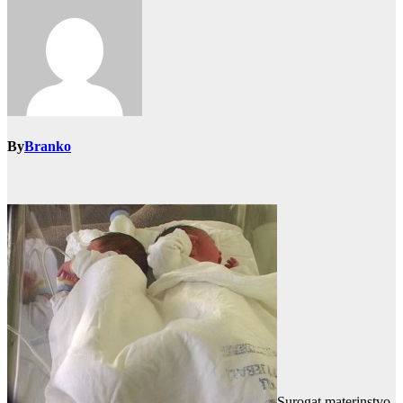
By
Branko
Surogat materinstvo