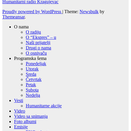
Humanitarni radio Kragujevac
Proudly powered by WordPress
|
Theme:
Newsbulk
by
Themeansar
.
O nama
O radiju
O “Ekspres” – u
Naši prijatelji
Drugi o nama
O osnivaču
Programska šema
Ponedeljak
Utorak
Sreda
Četvrtak
Petak
Subota
Nedelja
Vesti
Humanitarne akcije
Video
Video sa snimanja
Foto albumi
Emisije