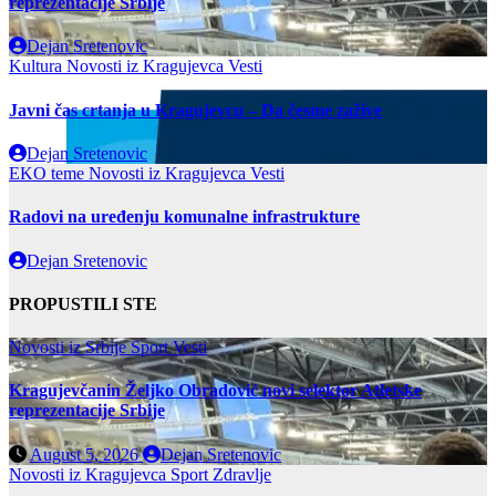
reprezentacije Srbije
Dejan Sretenovic
Kultura
Novosti iz Kragujevca
Vesti
Javni čas crtanja u Kragujevcu – Da česme zažive
Dejan Sretenovic
EKO teme
Novosti iz Kragujevca
Vesti
Radovi na uređenju komunalne infrastrukture
Dejan Sretenovic
PROPUSTILI STE
Novosti iz Srbije
Sport
Vesti
Kragujevčanin Željko Obradović novi selektor Atletske
reprezentacije Srbije
August 5, 2026
Dejan Sretenovic
Novosti iz Kragujevca
Sport
Zdravlje