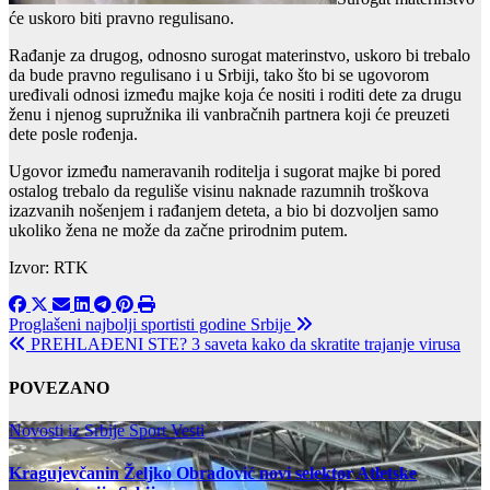
će uskoro biti pravno regulisano.
Rađanje za drugog, odnosno surogat materinstvo, uskoro bi trebalo
da bude pravno regulisano i u Srbiji, tako što bi se ugovorom
uređivali odnosi između majke koja će nositi i roditi dete za drugu
ženu i njenog supružnika ili vanbračnih partnera koji će preuzeti
dete posle rođenja.
Ugovor između nameravanih roditelja i sugorat majke bi pored
ostalog trebalo da reguliše visinu naknade razumnih troškova
izazvanih nošenjem i rađanjem deteta, a bio bi dozvoljen samo
ukoliko žena ne može da začne prirodnim putem.
Izvor: RTK
Post
Proglašeni najbolji sportisti godine Srbije
PREHLAĐENI STE? 3 saveta kako da skratite trajanje virusa
navigation
POVEZANO
Novosti iz Srbije
Sport
Vesti
Kragujevčanin Željko Obradović novi selektor Atletske