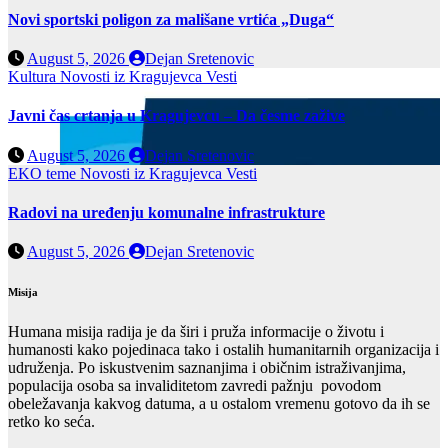
Novi sportski poligon za mališane vrtića „Duga“
August 5, 2026
Dejan Sretenovic
Kultura
Novosti iz Kragujevca
Vesti
Javni čas crtanja u Kragujevcu – Da česme zažive
August 5, 2026
Dejan Sretenovic
EKO teme
Novosti iz Kragujevca
Vesti
Radovi na uređenju komunalne infrastrukture
August 5, 2026
Dejan Sretenovic
Misija
Humana misija radija je da širi i pruža informacije o životu i
humanosti kako pojedinaca tako i ostalih humanitarnih organizacija i
udruženja. Po iskustvenim saznanjima i običnim istraživanjima,
populacija osoba sa invaliditetom zavredi pažnju povodom
obeležavanja kakvog datuma, a u ostalom vremenu gotovo da ih se
retko ko seća.