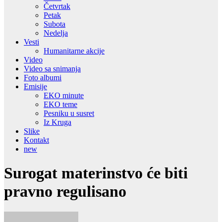
Četvrtak
Petak
Subota
Nedelja
Vesti
Humanitarne akcije
Video
Video sa snimanja
Foto albumi
Emisije
EKO minute
EKO teme
Pesniku u susret
Iz Kruga
Slike
Kontakt
new
Surogat materinstvo će biti
pravno regulisano