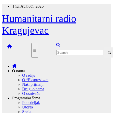
Skip
Thu. Aug 6th, 2026
to
content
Humanitarni radio
Kragujevac
O nama
O radiju
O “Ekspres” – u
Naši prijatelji
Drugi o nama
O osnivaču
Programska šema
Ponedeljak
Utorak
Sreda