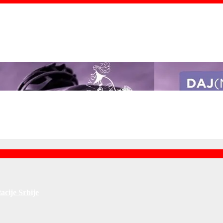
vcu
Kragujevcu
acije Srbije