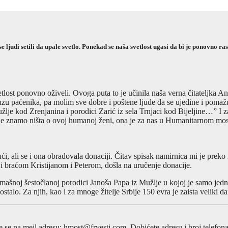
ljudi setili da upale svetlo. Ponekad se naša svetlost ugasi da bi je ponovno r
ost ponovno oživeli. Ovoga puta to je učinila naša verna čitateljka Ang
uzu paćenika, pa molim sve dobre i poštene ljude da se ujedine i pom
žlje kod Zrenjanina i porodici Zarić iz sela Trnjaci kod Bijeljine…” I za
 ne znamo ništa o ovoj humanoj ženi, ona je za nas u Humanitarnom mostu
i, ali se i ona obradovala donaciji. Čitav spisak namirnica mi je preko 
m i braćom Kristijanom i Peterom, došla na uručenje donacije.
omašnoj šestočlanoj porodici Janoša Papa iz Mužlje u kojoj je samo jed
talo. Za njih, kao i za mnoge žitelje Srbije 150 evra je zaista veliki da
e se na mejl adresu: hmost@frvesti.com. Dobićete adresu i broj telefona