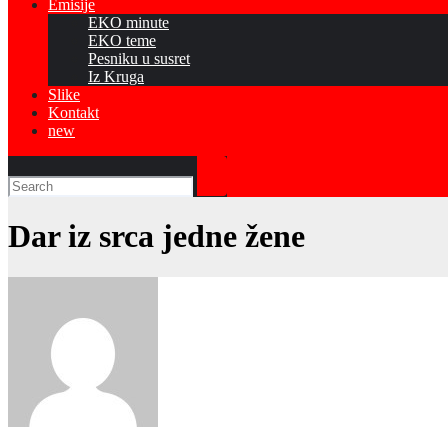
Emisije
EKO minute
EKO teme
Pesniku u susret
Iz Kruga
Slike
Kontakt
new
Dar iz srca jedne žene