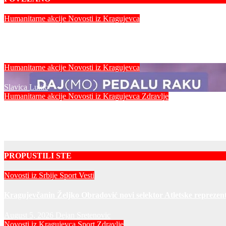
Humanitarne akcije
Novosti iz Kragujevca
Vidovdanska akademija Kola srpskih sestara održana u Kraguje
Slavica Lukic
Humanitarne akcije
Novosti iz Kragujevca
Slavica Lukic
Humanitarne akcije
Novosti iz Kragujevca
Zdravlje
Uručena priznanja višestrukim dobrovoljnim davaocima krvi u 
Slavica Lukic
PROPUSTILI STE
Novosti iz Srbije
Sport
Vesti
Kragujevčanin Željko Obradović novi selektor Atletske reprezent
August 5, 2026
Dejan Sretenovic
Novosti iz Kragujevca
Sport
Zdravlje