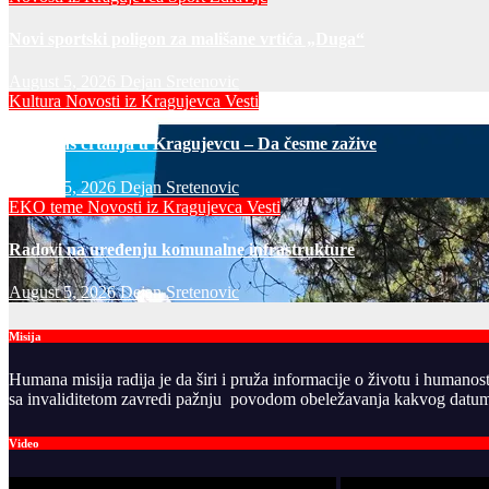
Novi sportski poligon za mališane vrtića „Duga“
August 5, 2026
Dejan Sretenovic
Kultura
Novosti iz Kragujevca
Vesti
Javni čas crtanja u Kragujevcu – Da česme zažive
August 5, 2026
Dejan Sretenovic
EKO teme
Novosti iz Kragujevca
Vesti
Radovi na uređenju komunalne infrastrukture
August 5, 2026
Dejan Sretenovic
Misija
Humana misija radija je da širi i pruža informacije o životu i humanos
sa invaliditetom zavredi pažnju povodom obeležavanja kakvog datuma
Video