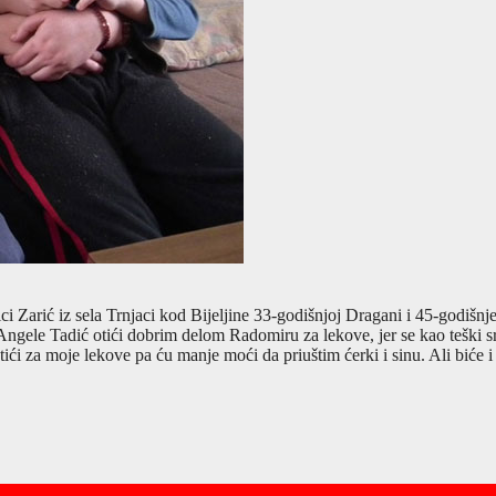
ici Zarić iz sela Trnjaci kod Bijeljine 33-godišnjoj Dragani i 45-godi
ngele Tadić otići dobrim delom Radomiru za lekove, jer se kao teški srč
otići za moje lekove pa ću manje moći da priuštim ćerki i sinu. Ali biće