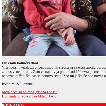
Olakšani bolnički dani
Višegodišnji težak život bez osnovnih sredstava za egzistenciju porod
zdravstvene prirode. Zato će najnovija pomoć od 150 evra plemenite A
nepoznatoj ženi što nas se ponovo setila. Žao mi je što će deo novca 
Izvor: VESTI online
Post
Moja deca su bolesna, gladna i bosa!
Humanitarni koncert za Milicu Jović
navigation
POVEZANO