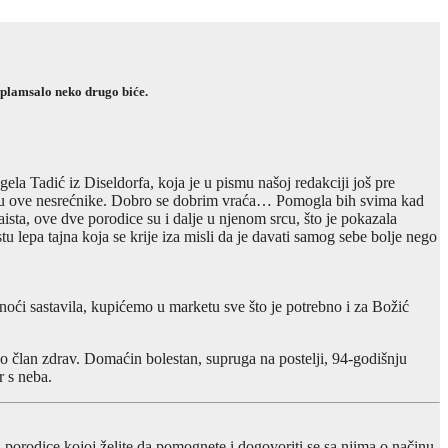
asplamsalo neko drugo biće.
ela Tadić iz Diseldorfa, koja je u pismu našoj redakciji još pre
ažu ove nesrećnike. Dobro se dobrim vraća… Pomogla bih svima kad
ista, ove dve porodice su i dalje u njenom srcu, što je pokazala
 lepa tajna koja se krije iza misli da je davati samog sebe bolje nego
noći sastavila, kupićemo u marketu sve što je potrebno i za Božić
no član zdrav. Domaćin bolestan, supruga na postelji, 94-godišnju
r s neba.
 porodice kojoj želite da pomognete i dogovoriti se sa njima o načinu