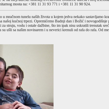
nitarnog mosta na: +381 11 31 93 771 i +381 11 31 90 924.
tlo u mračnom tunelu naših života u kojem jedva nekako sastavljamo kra
na našoj kućnoj trpezi. Opremićemo Badnji dan i Božić i novogodišnje
a struju, vodu i ostale dažbine, što im ipak nisu uskratili trenutak sre
ada su ušli sa našim novinarem i u neverici krenuli od rafa do rafa. Od 