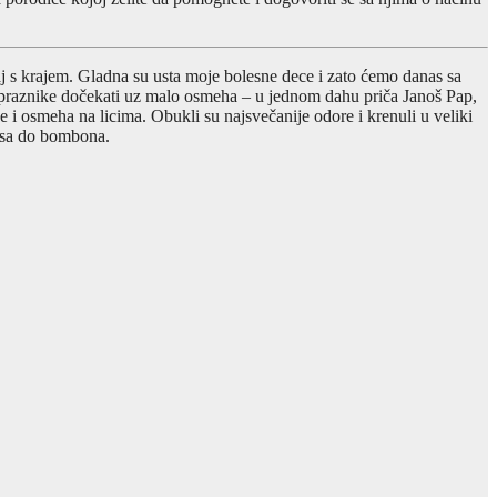
j s krajem. Gladna su usta moje bolesne dece i zato ćemo danas sa
 praznike dočekati uz malo osmeha – u jednom dahu priča Janoš Pap,
će i osmeha na licima. Obukli su najsvečanije odore i krenuli u veliki
mesa do bombona.