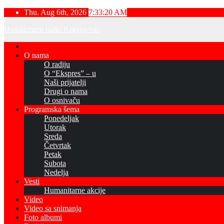
Skip
Thu. Aug 6th, 2026
7:33:21 AM
to
Humanitarni radio Kragujevac
content
O nama
O radiju
O “Ekspres” – u
Naši prijatelji
Drugi o nama
O osnivaču
Programska šema
Ponedeljak
Utorak
Sreda
Četvrtak
Petak
Subota
Nedelja
Vesti
Humanitarne akcije
Video
Video sa snimanja
Foto albumi