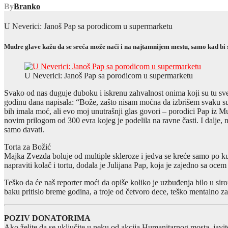
By
Branko
U Neverici: Janoš Pap sa porodicom u supermarketu
Mudre glave kažu da se sreća može naći i na najtamnijem mestu, samo kad bi se 
U Neverici: Janoš Pap sa porodicom u supermarketu
Svako od nas duguje duboku i iskrenu zahvalnost onima koji su tu svetl
godinu dana napisala: “Bože, zašto nisam moćna da izbrišem svaku s
bih imala moć, ali evo moj unutrašnji glas govori – porodici Pap iz Mu
novim prilogom od 300 evra kojeg je podelila na ravne časti. I dalje,
samo davati.
Torta za Božić
Majka Zvezda boluje od multiple skleroze i jedva se kreće samo po kuć
napraviti kolač i tortu, dodala je Julijana Pap, koja je zajedno sa oce
Teško da će naš reporter moći da opiše koliko je uzbuđenja bilo u sir
baku pritislo breme godina, a troje od četvoro dece, teško mentalno zaos
POZIV DONATORIMA
Ako želite da se uključite u neku od akcija Humanitarnog mosta, javit