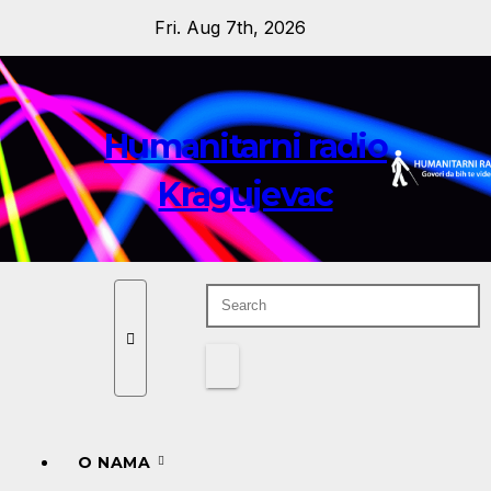
Skip
Fri. Aug 7th, 2026
to
content
Humanitarni radio
Kragujevac
O NAMA