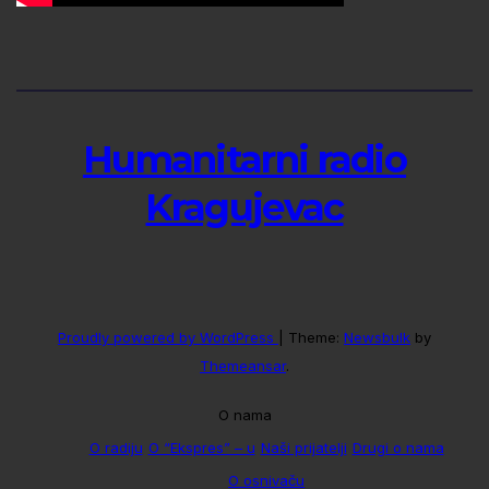
Humanitarni radio
Kragujevac
Proudly powered by WordPress
|
Theme:
Newsbulk
by
Themeansar
.
O nama
O radiju
O “Ekspres” – u
Naši prijatelji
Drugi o nama
O osnivaču