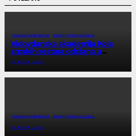
HUMANITARNE AKCIJE
NOVOSTI IZ KRAGUJEVCA
Vidovdanska akademija Kola
srpskih sestara održana u
Kragujevcu
SLAVICA LUKIC
HUMANITARNE AKCIJE
NOVOSTI IZ KRAGUJEVCA
SLAVICA LUKIC