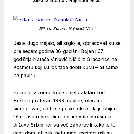
Slika iz Bosne : Najmlađi Ničići
Slika iz Bosne : Najmlađi Ničići
Jeste dugo trajalo, ali stiglo je, obradovali su se
pre sedam godina 38-godišnji Bojan i 37-
godišnja Nataša Virijević Ničić iz Gračanice na
Kosmetu koji su još tada dobili kuću – ali samo
na papiru.
Bojan je iz rodne kuće u selu Zlatari kod
Prištine proteran 1999. godine, otac mu
kidnapovan, da bi se posle otkrilo da je ubijen.
Ovu rasutu porodicu obradovalo je rešenje
države Srbije, jer su već zaboravili kako je to
imati dom, ali neki nehumani meštani ušli su