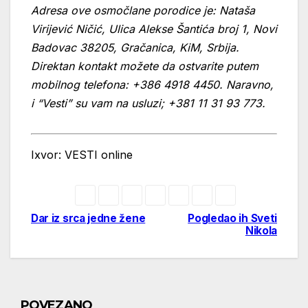
Adresa ove osmočlane porodice je: Nataša
Virijević Ničić, Ulica Alekse Šantića broj 1, Novi
Badovac 38205, Gračanica, KiM, Srbija.
Direktan kontakt možete da ostvarite putem
mobilnog telefona: +386 4918 4450. Naravno,
i “Vesti” su vam na usluzi; +381 11 31 93 773.
Ixvor: VESTI online
Dar iz srca jedne žene
Pogledao ih Sveti
Post
Nikola
navigation
POVEZANO