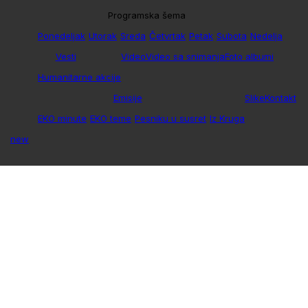
Programska šema
Ponedeljak
Utorak
Sreda
Četvrtak
Petak
Subota
Nedelja
Vesti
Video
Video sa snimanja
Foto albumi
Humanitarne akcije
Emisije
Slike
Kontakt
EKO minute
EKO teme
Pesniku u susret
Iz Kruga
new