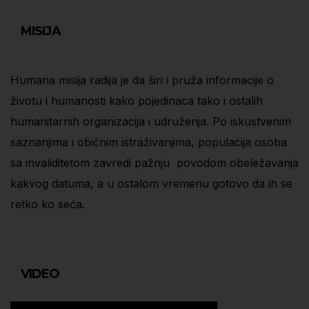
MISIJA
Humana misija radija je da širi i pruža informacije o
životu i humanosti kako pojedinaca tako i ostalih
humanitarnih organizacija i udruženja. Po iskustvenim
saznanjima i običnim istraživanjima, populacija osoba
sa invaliditetom zavredi pažnju povodom obeležavanja
kakvog datuma, a u ostalom vremenu gotovo da ih se
retko ko seća.
VIDEO