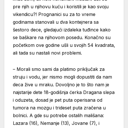
pre njih u njihovu kuću i koristili je kao svoju
vikendicu?! Prognanici su za to vreme
godinama stanovali u dva kontejnera sa
šestoro dece, gledajući izdaleka tuđince kako
se baškare na njihovom posedu. Konačno su
početkom ove godine ušli u svojih 54 kvadrata,
ali tada su nastali novi problemi.
– Morali smo sami da platimo priključak za
struju i vodu, jer nismo mogli dopustiti da nam
deca žive u mraku. Dovoljno je to što nam je
najstarije dete 18-godišnja ćerka Dragana slepa
i oduzeta, dosad je pet puta operisana od
tumora na mozgu i trideset puta zračena u
bolnici. A gde su potrebe ostalih mališana:
Lazara (16), Nemanje (13), Jovane (7), i