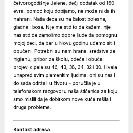
četvorogodišnje Jelene, dečji dodatak od 160
evra, pomoć koju dobijamo, ne može ni da ih
nahrani. Naša deca su na žalost bolesna,
gladna i bosa. Nije me stid to da kažem, nije
nas stid da zamolimo dobre ljude da pomognu
mojoj deci, da bar u Novu godinu uđemo siti i
obučeni. Potrebni su nam hrana, sredstva za
higijenu, pribor za školu, odeća i obuća:
brojevi cipela su 46, 43, 38, 34, 32 i 30. Hvala
unapred svim plemenitim ljudima, oni su nas i
do sada održali u životu – poručila je u
telefonskom razgovoru naša štićenica za koju
smo mislili da je dobitkom nove kuće rešila i
druge probleme.
Kontakt adresa