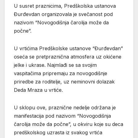
U susret praznicima, Predškolska ustanova
Đurđevdan organizovala je svečanost pod
nazivom “Novogodišnja čarolija može da
počne”.
U vrtićima Predškolske ustanove “Đurđevdan”
oseća se pretpraznična atmosfera uz okićene
jelke i ukrase. Najmlađi se sa svojim
vaspitačima pripremaju za novogodišnje
priredbe za roditelje, uz neminovni dolazak
Deda Mraza u vrtiće.
U sklopu ove, praznične nedelje održana je
manifestacija pod nazivom “Novogodišnja
čarolija može da počne”, u okviru koje su deca
predškolskog uzrasta iz svakog vrtića