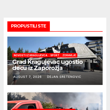
PROPUSTILI STE
NOVOSTI IZ KRAGUJEVCA
SPORT
ZDRAVLJE
Grad Kragujevac ugostio
decu iz Zaporožja
AUGUST 7, 2026
DEJAN SRETENOVIC