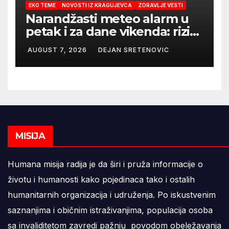
EKO TEME
NOVOSTI IZ KRAGUJEVCA
ZDRAVLJE VESTI
Narandžasti meteo alarm u
petak i za dane vikenda: rizik
od nastanka i širenja požara
AUGUST 7, 2026
DEJAN SRETENOVIC
na otvorenom i dalje veoma
visok
MISIJA
Humana misija radija je da širi i pruža informacije o
životu i humanosti kako pojedinaca tako i ostalih
humanitarnih organizacija i udruženja. Po iskustvenim
saznanjima i običnim istraživanjima, populacija osoba
sa invaliditetom zavredi pažnju povodom obeležavanja