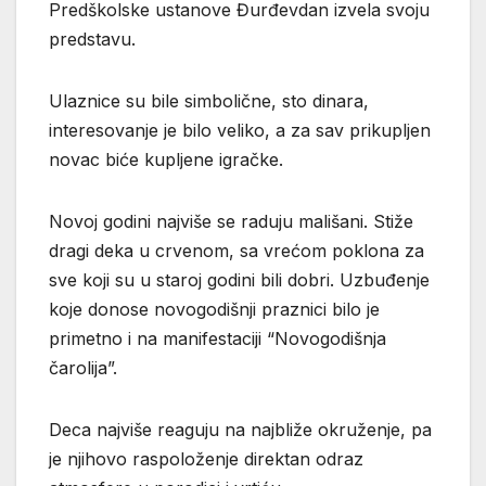
Predškolske ustanove Đurđevdan izvela svoju
predstavu.
Ulaznice su bile simbolične, sto dinara,
interesovanje je bilo veliko, a za sav prikupljen
novac biće kupljene igračke.
Novoj godini najviše se raduju mališani. Stiže
dragi deka u crvenom, sa vrećom poklona za
sve koji su u staroj godini bili dobri. Uzbuđenje
koje donose novogodišnji praznici bilo je
primetno i na manifestaciji “Novogodišnja
čarolija”.
Deca najviše reaguju na najbliže okruženje, pa
je njihovo raspoloženje direktan odraz