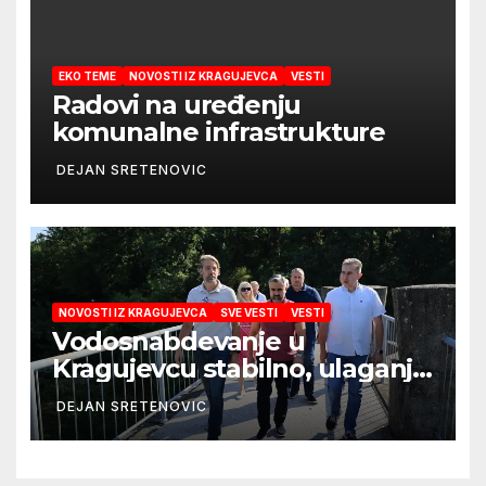
EKO TEME
NOVOSTI IZ KRAGUJEVCA
VESTI
Radovi na uređenju
komunalne infrastrukture
DEJAN SRETENOVIC
NOVOSTI IZ KRAGUJEVCA
SVE VESTI
VESTI
Vodosnabdevanje u
Kragujevcu stabilno, ulaganja
obezbedila sigurnije
DEJAN SRETENOVIC
snabdevanje