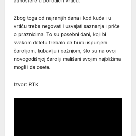
atmosfere u porodici i vrtiću.
Zbog toga od najranijih dana i kod kuće i u
vrtiću treba negovati i usvajati saznanja i priče
o praznicima. To su posebni dani, koji bi
svakom detetu trebalo da budu ispunjeni
čarolijom, ljubavlju i pažnjom, što su na ovoj
novogodišnjoj čaroliji mališani svojim najbližima
mogli i da osete.
Izvor: RTK