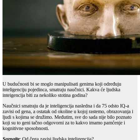
U budućnosti bi se moglo manipulisati genima koji određuju
inteligenciju pojedinca, smatraju naučnici. Kakva će ljudska
inteigencija biti za nekoliko stotina godina?
Naučnici smatraju da je inteligencija nasledna i da 75 odsto IQ-a
zavisi od gena, a ostatak od okoline u kojoj rastemo, obrazovanja i
ljudi s kojima se družimo. Međutim, sve do sada nije bilo poznato
koji su to geni tačno odgovorni za to kakvo imamo pamćenje i
kognitivne sposobnosti.
Saznajte
: Od čega zavisi ljudska inteligencija?