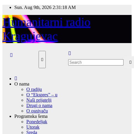
Skip
Sun. Aug 9th, 2026
2:31:18 AM
to
content
Humanitarni radio
Kragujevac
O nama
O radiju
O “Ekspres” – u
Naši prijatelji
Drugi o nama
O osnivaču
Programska šema
Ponedeljak
Utorak
Sreda