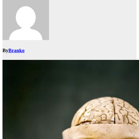
By
Branko