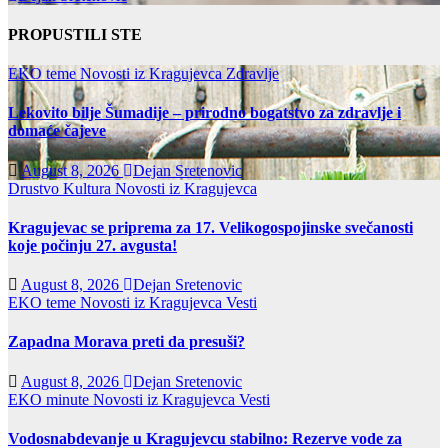
PROPUSTILI STE
EKO teme
Novosti iz Kragujevca
Zdravlje
Lekovito bilje Šumadije – prirodno bogatstvo za zdravlje i
domaće čajeve
August 8, 2026
Dejan Sretenovic
Drustvo
Kultura
Novosti iz Kragujevca
Kragujevac se priprema za 17. Velikogospojinske svečanosti
koje počinju 27. avgusta!
August 8, 2026
Dejan Sretenovic
EKO teme
Novosti iz Kragujevca
Vesti
Zapadna Morava preti da presuši?
August 8, 2026
Dejan Sretenovic
EKO minute
Novosti iz Kragujevca
Vesti
Vodosnabdevanje u Kragujevcu stabilno: Rezerve vode za