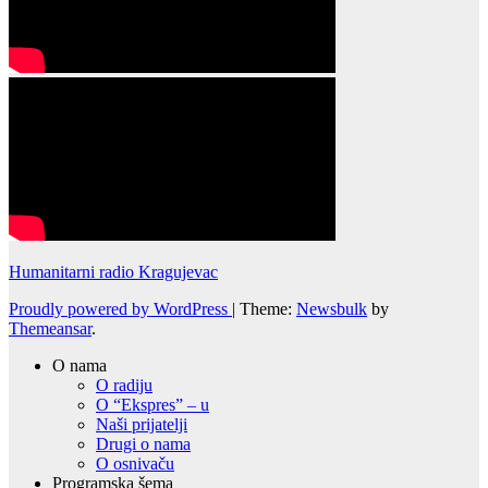
Humanitarni radio Kragujevac
Proudly powered by WordPress
|
Theme:
Newsbulk
by
Themeansar
.
O nama
O radiju
O “Ekspres” – u
Naši prijatelji
Drugi o nama
O osnivaču
Programska šema