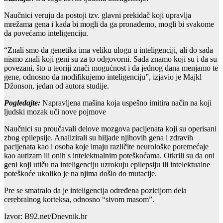
Naučnici veruju da postoji tzv. glavni prekidač koji upravlja
mrežama gena i kada bi mogli da ga pronađemo, mogli bi svakome
da povećamo inteligenciju.
“Znali smo da genetika ima veliku ulogu u inteligenciji, ali do sada
nismo znali koji geni su za to odgovorni. Sada znamo koji su i da su
povezani, što u teoriji znači mogućnost i da jednog dana menjamo te
gene, odnosno da modifikujemo inteligenciju”, izjavio je Majkl
Džonson, jedan od autora studije.
Pogledajte:
Napravljena mašina koja uspešno imitira način na koji
ljudski mozak uči nove pojmove
Naučnici su proučavali delove mozgova pacijenata koji su operisani
zbog epilepsije. Analizirali su hiljade njihovih gena i zdravih
pacijenata kao i osoba koje imaju različite neurološke poremećaje
kao autizam ili onih s intelektualnim poteškoćama. Otkrili su da oni
geni koji utiču na inteligenciju uzrokuju epilepsiju ili intelektualne
poteškoće ukoliko je na njima došlo do mutacije.
Pre se smatralo da je inteligencija određena pozicijom dela
cerebralnog korteksa, odnosno “sivom masom”.
Izvor: B92.net/Dnevnik.hr