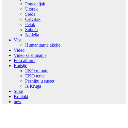
Ponedeljak
Utorak
Sreda
Četvrtak
Petak
Subota
Nedelja
Vesti
Humanitarne akcije
Video
Video sa snimanja
Foto albumi
Emisije
EKO minute
EKO teme
Pesniku u susret
Iz Kruga
Slike
Kontakt
new