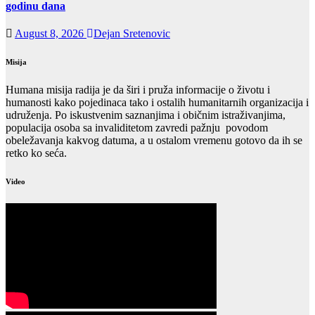
godinu dana
August 8, 2026
Dejan Sretenovic
Misija
Humana misija radija je da širi i pruža informacije o životu i
humanosti kako pojedinaca tako i ostalih humanitarnih organizacija i
udruženja. Po iskustvenim saznanjima i običnim istraživanjima,
populacija osoba sa invaliditetom zavredi pažnju povodom
obeležavanja kakvog datuma, a u ostalom vremenu gotovo da ih se
retko ko seća.
Video