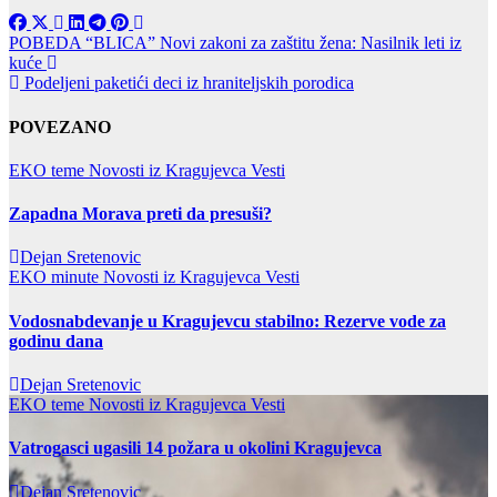
Post
POBEDA “BLICA” Novi zakoni za zaštitu žena: Nasilnik leti iz
kuće
navigation
Podeljeni paketići deci iz hraniteljskih porodica
POVEZANO
EKO teme
Novosti iz Kragujevca
Vesti
Zapadna Morava preti da presuši?
Dejan Sretenovic
EKO minute
Novosti iz Kragujevca
Vesti
Vodosnabdevanje u Kragujevcu stabilno: Rezerve vode za
godinu dana
Dejan Sretenovic
EKO teme
Novosti iz Kragujevca
Vesti
Vatrogasci ugasili 14 požara u okolini Kragujevca
Dejan Sretenovic