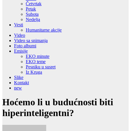
Četvrtak
Petak
Subota
Nedelja
Vesti
Humanitarne akcije
Video
Video sa snimanja
Foto albumi
Emisije
EKO minute
EKO teme
Pesniku u susret
Iz Kruga
Slike
Kontakt
new
Hoćemo li u budućnosti biti
hiperinteligentni?