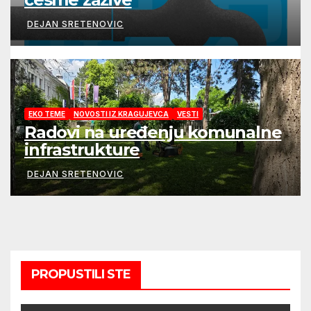
DEJAN SRETENOVIC
EKO TEME
NOVOSTI IZ KRAGUJEVCA
VESTI
Radovi na uređenju komunalne
infrastrukture
DEJAN SRETENOVIC
PROPUSTILI STE