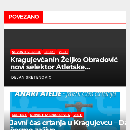
POVEZANO
NOVOSTI IZ SRBIJE
SPORT
VESTI
Kragujevčanin Željko Obradović
novi selektor Atletske
reprezentacije Srbije
DEJAN SRETENOVIC
KULTURA
NOVOSTI IZ KRAGUJEVCA
VESTI
Javni čas crtanja u Kragujevcu – Da
česme zažive