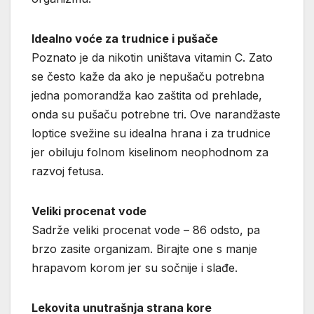
Idealno voće za trudnice i pušače
Poznato je da nikotin uništava vitamin C. Zato
se često kaže da ako je nepušaču potrebna
jedna pomorandža kao zaštita od prehlade,
onda su pušaču potrebne tri. Ove narandžaste
loptice svežine su idealna hrana i za trudnice
jer obiluju folnom kiselinom neophodnom za
razvoj fetusa.
Veliki procenat vode
Sadrže veliki procenat vode – 86 odsto, pa
brzo zasite organizam. Birajte one s manje
hrapavom korom jer su sočnije i slađe.
Lekovita unutrašnja strana kore