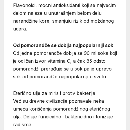
Flavonoidi, moćni antioksidanti koji se najvećim
delom nalaze u unutrašnjem belom delu
narandžine kore, smanjuju rizik od moždanog
udara.
Od pomorandže se dobija najpopularniji sok
Od jedne pomorandže dobija se 90 ml soka koji
je odličan izvor vitamina C, a čak 85 odsto
pomorandži prerađuje se u sok pa je upravo
sok od pomorandže najpopularniji u svetu
Eterično ulje za miris i protiv bakterija
Već su drevne civilizacije poznavale neka
umeća korišćenja pomorandžinog eteričnog
ulja. Deluje fungicidno i baktericidno i tonizuje
rad srca.