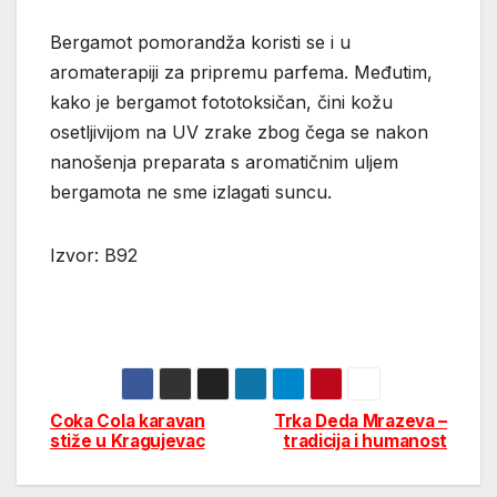
Bergamot pomorandža koristi se i u
aromaterapiji za pripremu parfema. Međutim,
kako je bergamot fototoksičan, čini kožu
osetljivijom na UV zrake zbog čega se nakon
nanošenja preparata s aromatičnim uljem
bergamota ne sme izlagati suncu.
Izvor: B92
Coka Cola karavan
Trka Deda Mrazeva –
Post
stiže u Kragujevac
tradicija i humanost
navigation