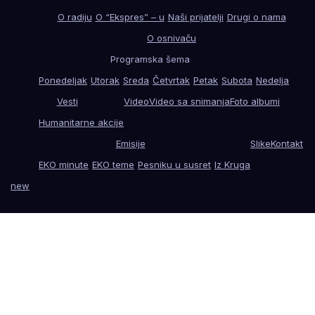
O radiju
O “Ekspres” – u
Naši prijatelji
Drugi o nama
O osnivaču
Programska šema
Ponedeljak
Utorak
Sreda
Četvrtak
Petak
Subota
Nedelja
Vesti
Video
Video sa snimanja
Foto albumi
Humanitarne akcije
Emisije
Slike
Kontakt
EKO minute
EKO teme
Pesniku u susret
Iz Kruga
new