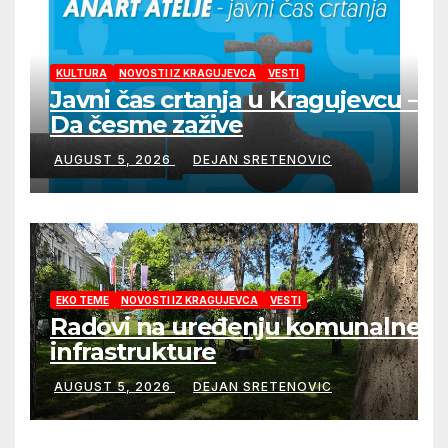
KULTURA
NOVOSTI IZ KRAGUJEVCA
VESTI
Javni čas crtanja u Kragujevcu –
Da česme zažive
AUGUST 5, 2026
DEJAN SRETENOVIC
EKO TEME
NOVOSTI IZ KRAGUJEVCA
VESTI
Radovi na uređenju komunalne
infrastrukture
AUGUST 5, 2026
DEJAN SRETENOVIC