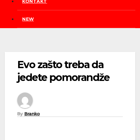
KONTAKT
NEW
Evo zašto treba da
jedete pomorandže
By
Branko