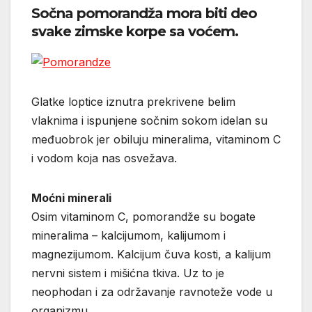
Sočna pomorandža mora biti deo
svake zimske korpe sa voćem.
Glatke loptice iznutra prekrivene belim
vlaknima i ispunjene sočnim sokom idelan su
međuobrok jer obiluju mineralima, vitaminom C
i vodom koja nas osvežava.
Moćni minerali
Osim vitaminom C, pomorandže su bogate
mineralima – kalcijumom, kalijumom i
magnezijumom. Kalcijum čuva kosti, a kalijum
nervni sistem i mišićna tkiva. Uz to je
neophodan i za održavanje ravnoteže vode u
organizmu.