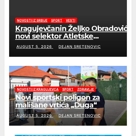
NOVOSTI IZ SRBIJE
SPORT
VESTI
Kragujevčanin Željko Obradović
novi selektor Atletske
reprezentacije Srbije
AUGUST 5, 2026
DEJAN SRETENOVIC
NOVOSTI IZ KRAGUJEVCA
SPORT
ZDRAVLJE
Novi sportski poligon za
mališane vrtića „Duga“
AUGUST 5, 2026
DEJAN SRETENOVIC