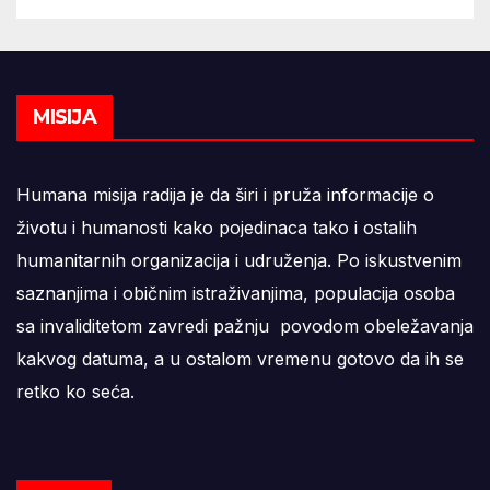
MISIJA
Humana misija radija je da širi i pruža informacije o
životu i humanosti kako pojedinaca tako i ostalih
humanitarnih organizacija i udruženja. Po iskustvenim
saznanjima i običnim istraživanjima, populacija osoba
sa invaliditetom zavredi pažnju povodom obeležavanja
kakvog datuma, a u ostalom vremenu gotovo da ih se
retko ko seća.