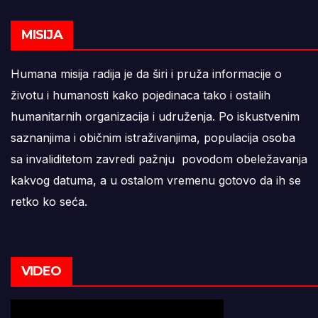
MISIJA
Humana misija radija je da širi i pruža informacije o
životu i humanosti kako pojedinaca tako i ostalih
humanitarnih organizacija i udruženja. Po iskustvenim
saznanjima i običnim istraživanjima, populacija osoba
sa invaliditetom zavredi pažnju povodom obeležavanja
kakvog datuma, a u ostalom vremenu gotovo da ih se
retko ko seća.
VIDEO