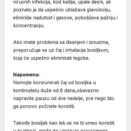
virusnih infekcija, kod kašlja, upale desni, ali
poznato je da uspešno ublažava glavobolju,
eliminiše nadutost i gasove, poboljšava pažnju i
koncentraciju.
Ako imate problema sa disanjem i sinusima,
preporučuje se uz čaj i inhalacija bosiljkom,
koja će uspešno eliminisati tegobe.
Napomena:
Nemojte konzumirati čaj od bosiljka u
kontinuitetu duže od 8 dana,obavezno
napravite pauzu od dve nedelje, pre nego što
ga ponovo počnete koristiti.
Takođe bosiljak kao lek se ne bi smeo koristiti
u trudnoći, može da uzrokuje prevremene