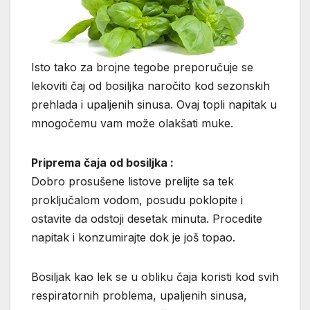
Isto tako za brojne tegobe preporučuje se
lekoviti čaj od bosiljka naročito kod sezonskih
prehlada i upaljenih sinusa. Ovaj topli napitak u
mnogočemu vam može olakšati muke.
Priprema čaja od bosiljka :
Dobro prosušene listove prelijte sa tek
proključalom vodom, posudu poklopite i
ostavite da odstoji desetak minuta. Procedite
napitak i konzumirajte dok je još topao.
Bosiljak kao lek se u obliku čaja koristi kod svih
respiratornih problema, upaljenih sinusa,