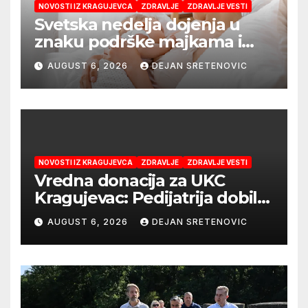
NOVOSTI IZ KRAGUJEVCA
ZDRAVLJE
ZDRAVLJE VESTI
Svetska nedelja dojenja u
znaku podrške majkama i
najboljeg početka života
AUGUST 6, 2026
DEJAN SRETENOVIC
NOVOSTI IZ KRAGUJEVCA
ZDRAVLJE
ZDRAVLJE VESTI
Vredna donacija za UKC
Kragujevac: Pedijatrija dobila
mobilni rendgen i mikroskop
AUGUST 6, 2026
DEJAN SRETENOVIC
vredne 9,6 miliona dinara