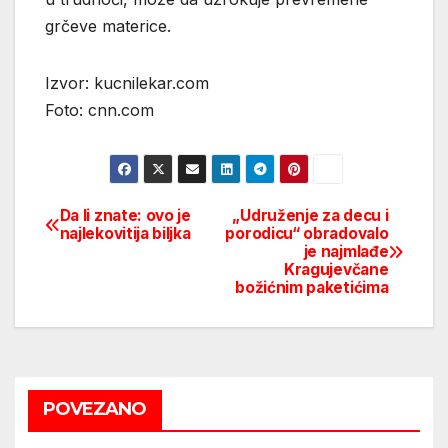
grčeve materice.
Izvor: kucnilekar.com
Foto: cnn.com
Da li znate: ovo je
„Udruženje za decu i
Post
najlekovitija biljka
porodicu“ obradovalo
je najmlađe
navigation
Kragujevčane
božićnim paketićima
POVEZANO