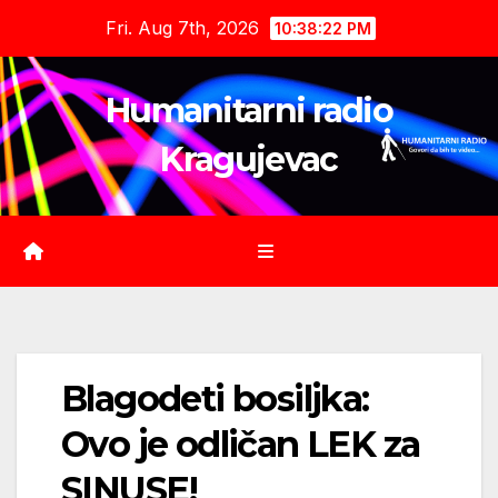
Skip
Fri. Aug 7th, 2026
10:38:23 PM
to
content
Humanitarni radio
Kragujevac
Blagodeti bosiljka:
Ovo je odličan LEK za
SINUSE!