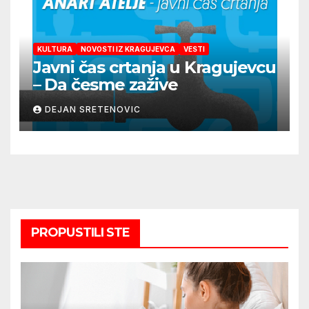
KULTURA
NOVOSTI IZ KRAGUJEVCA
VESTI
Javni čas crtanja u Kragujevcu
– Da česme zažive
DEJAN SRETENOVIC
PROPUSTILI STE