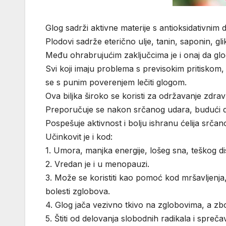
Glog sadrži aktivne materije s antioksidativnim 
Plodovi sadrže eterično ulje, tanin, saponin, gli
Među ohrabrujućim zaključcima je i onaj da gl
Svi koji imaju problema s previsokim pritiskom, ž
se s punim poverenjem lečiti glogom.
Ova biljka široko se koristi za održavanje zdravl
Preporučuje se nakon srčanog udara, budući d
Pospešuje aktivnost i bolju ishranu ćelija srč
Učinkovit je i kod:
1. Umora, manjka energije, lošeg sna, teškog di
2. Vredan je i u menopauzi.
3. Može se koristiti kao pomoć kod mršavljenja, 
bolesti zglobova.
4. Glog jača vezivno tkivo na zglobovima, a zbo
5. Štiti od delovanja slobodnih radikala i spreč