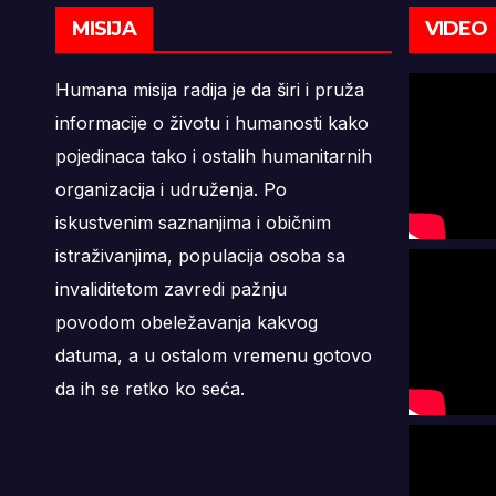
MISIJA
VIDEO
Humana misija radija je da širi i pruža
informacije o životu i humanosti kako
pojedinaca tako i ostalih humanitarnih
organizacija i udruženja. Po
iskustvenim saznanjima i običnim
istraživanjima, populacija osoba sa
invaliditetom zavredi pažnju
povodom obeležavanja kakvog
datuma, a u ostalom vremenu gotovo
da ih se retko ko seća.