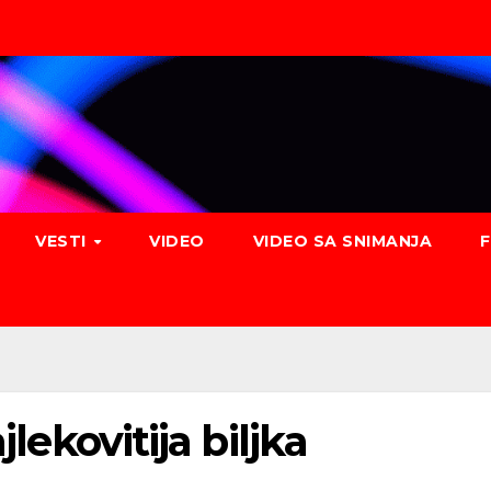
VESTI
VIDEO
VIDEO SA SNIMANJA
jlekovitija biljka