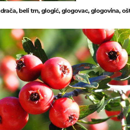
rača, beli trn, glogić, glogovac, glogovina, ošt