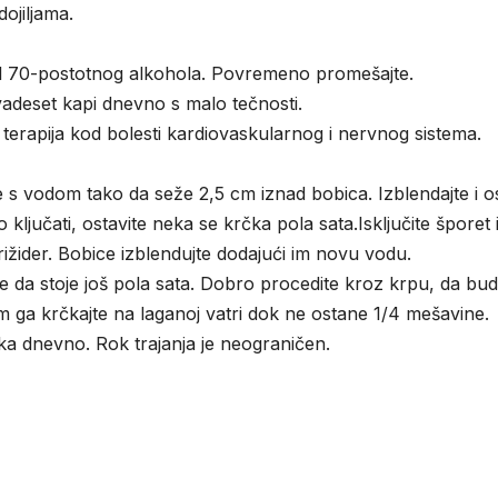
ojiljama.
0 ml 70-postotnog alkohola. Povremeno promešajte.
 dvadeset kapi dnevno s malo tečnosti.
terapija kod bolesti kardiovaskularnog i nervnog sistema.
e s vodom tako da seže 2,5 cm iznad bobica. Izblendajte i os
ljučati, ostavite neka se krčka pola sata.Isključite šporet i 
frižider. Bobice izblendujte dodajući im novu vodu.
ite da stoje još pola sata. Dobro procedite kroz krpu, da bu
m ga krčkajte na laganoj vatri dok ne ostane 1/4 mešavine.
šika dnevno. Rok trajanja je neograničen.