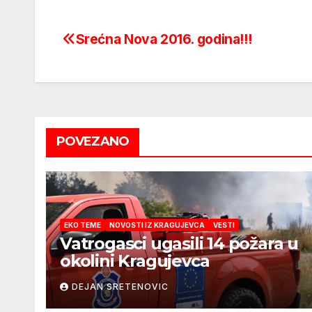
Srećna Nova 2016. godina!!!
Post
navigation
POVEZANO
EKO TEME
NOVOSTI IZ KRAGUJEVCA
VESTI
Vatrogasci ugasili 14 požara u
okolini Kragujevca
DEJAN SRETENOVIC