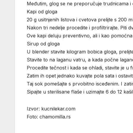
Međutim, glog se ne preporučuje trudnicama i d
Kapi od gloga
20 g usitnjenih listova i cvetova prelijte s 20
Nakon tri nedelje procedite i profiltrirajte. Piti
Ove kapi deluju preventivno, ali i kao pomoćna 
Sirup od gloga
U blender stavite kilogram bobica gloga, prelijt
Stavite to na laganu vatru, a kada počne lagano k
Procedite tečnost i kada se ohladi, stavite je u 
Zatim ih opet jednako kuvajte pola sata i ostav
Taj sok pomešajte s prvobitno isceđenim. I zati
Sipajte u sterilisane flaše i uzimajte 6 do 12 ka
Izvor: kucnilekar.com
Foto: chamomilla.rs