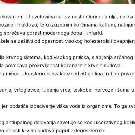
delovanjem. U cvetovima se, uz nešto eteričnog ulja, nalazi tr
kozide i fruktozu, te u izuzetnim količinama kalijum, natrijum,
og sprečava porast modernoga doba – infarkt.
ele se zaštititi od opasnosti visokog holesterola i ovapnjenj
ja krvnog sistema, kod visokog pritiska, slabljenja srčanog m
a povećava prokrvljenost koronarnih krvnih sudova.
anog mišića. Uopšteno bi svako iznad 50 godina trebao povre
sanja, vrtoglavica, lupanja srca, teskobe, nervoze i šuma u
jer podstiče izbacivanje viška vode iz organizma. To ga svoj
g antiupalnog delovanja savetuje se kod ulcerativnog koliti
ava bolesti krvnih sudova poput arterioskleroze.