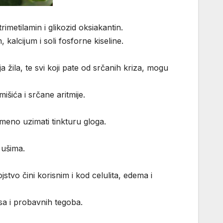
imetilamin i glikozid oksiakantin.
 kalcijum i soli fosforne kiseline.
a žila, te svi koji pate od srčanih kriza, mogu
išića i srčane aritmije.
meno uzimati tinkturu gloga.
 ušima.
stvo čini korisnim i kod celulita, edema i
sa i probavnih tegoba.