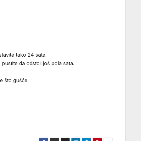
tavite tako 24 sata.
pustite da odstoji još pola sata.
de što gušće.