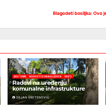
Blagodeti bosiljka: Ovo 
EKO TEME
NOVOSTI IZ KRAGUJEVCA
VESTI
Radovi na uređenju
komunalne infrastrukture
DEJAN SRETENOVIC