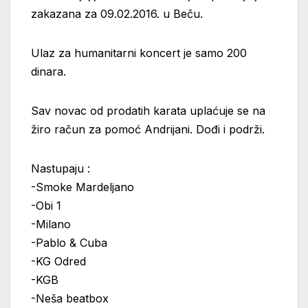
zakazana za 09.02.2016. u Beču.
Ulaz za humanitarni koncert je samo 200
dinara.
Sav novac od prodatih karata uplaćuje se na
žiro račun za pomoć Andrijani. Dođi i podrži.
Nastupaju :
-Smoke Mardeljano
-Obi 1
-Milano
-Pablo & Cuba
-KG Odred
-KGB
-Neša beatbox