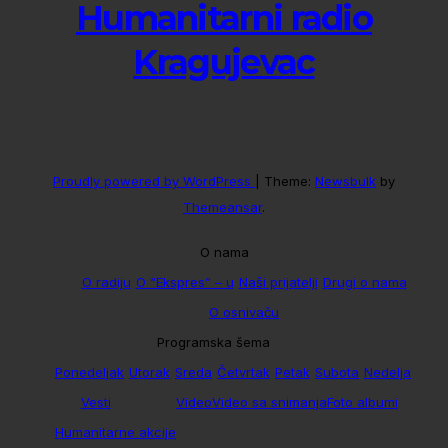
Humanitarni radio
Kragujevac
Proudly powered by WordPress
|
Theme:
Newsbulk
by
Themeansar
.
O nama
O radiju
O “Ekspres” – u
Naši prijatelji
Drugi o nama
O osnivaču
Programska šema
Ponedeljak
Utorak
Sreda
Četvrtak
Petak
Subota
Nedelja
Vesti
Video
Video sa snimanja
Foto albumi
Humanitarne akcije