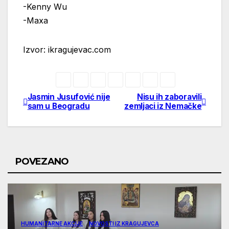
-Kenny Wu
-Maxa
Izvor: ikragujevac.com
Jasmin Jusufović nije
Nisu ih zaboravili
Post
sam u Beogradu
zemljaci iz Nemačke
navigation
POVEZANO
HUMANITARNE AKCIJE
NOVOSTI IZ KRAGUJEVCA