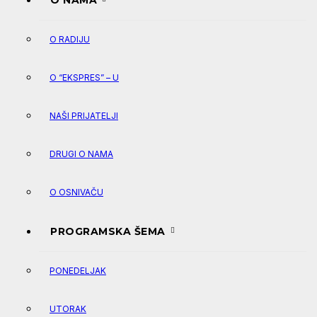
O NAMA
O RADIJU
O “EKSPRES” – U
NAŠI PRIJATELJI
DRUGI O NAMA
O OSNIVAČU
PROGRAMSKA ŠEMA
PONEDELJAK
UTORAK