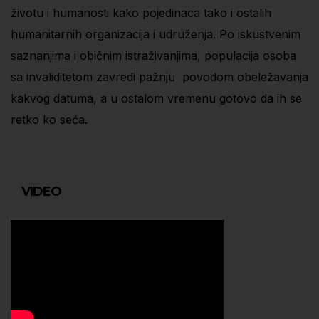
životu i humanosti kako pojedinaca tako i ostalih
humanitarnih organizacija i udruženja. Po iskustvenim
saznanjima i običnim istraživanjima, populacija osoba
sa invaliditetom zavredi pažnju povodom obeležavanja
kakvog datuma, a u ostalom vremenu gotovo da ih se
retko ko seća.
VIDEO