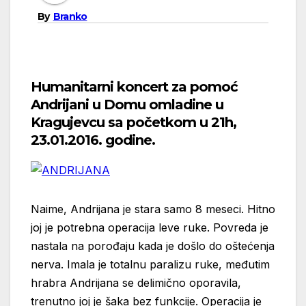
By
Branko
Humanitarni koncert za pomoć
Andrijani u Domu omladine u
Kragujevcu sa početkom u 21h,
23.01.2016. godine.
Naime, Andrijana je stara samo 8 meseci. Hitno
joj je potrebna operacija leve ruke. Povreda je
nastala na porođaju kada je došlo do oštećenja
nerva. Imala je totalnu paralizu ruke, međutim
hrabra Andrijana se delimično oporavila,
trenutno joj je šaka bez funkcije. Operacija je