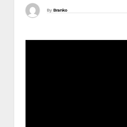
By
Branko