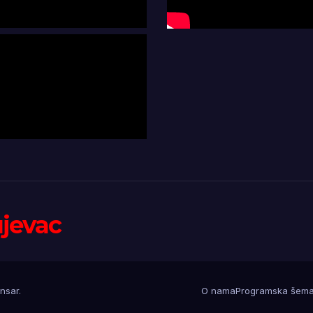
ujevac
nsar
.
O nama
Programska šem