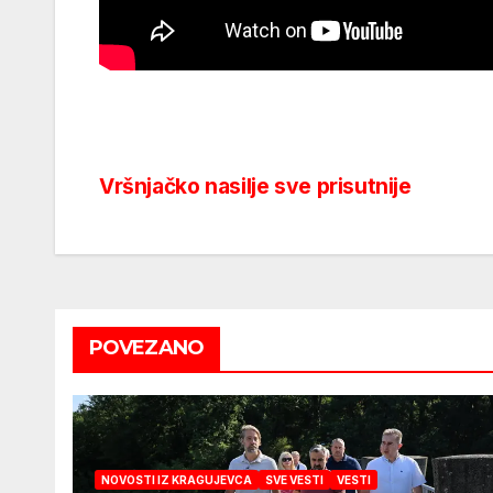
Vršnjačko nasilje sve prisutnije
Post
navigation
POVEZANO
NOVOSTI IZ KRAGUJEVCA
SVE VESTI
VESTI