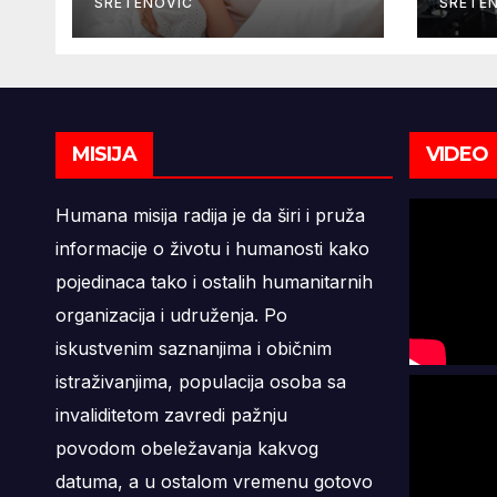
života
mik
SRETENOVIC
SRETE
9,6 
MISIJA
VIDEO
Humana misija radija je da širi i pruža
informacije o životu i humanosti kako
pojedinaca tako i ostalih humanitarnih
organizacija i udruženja. Po
iskustvenim saznanjima i običnim
istraživanjima, populacija osoba sa
invaliditetom zavredi pažnju
povodom obeležavanja kakvog
datuma, a u ostalom vremenu gotovo