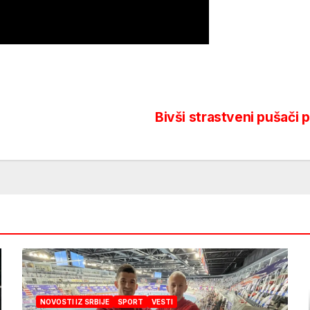
Bivši strastveni pušači 
NOVOSTI IZ SRBIJE
SPORT
VESTI