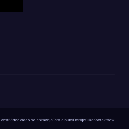
a
Vesti
Video
Video sa snimanja
Foto albumi
Emisije
Slike
Kontakt
new