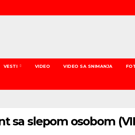
VESTI
VIDEO
VIDEO SA SNIMANJA
FO
ent sa slepom osobom (V