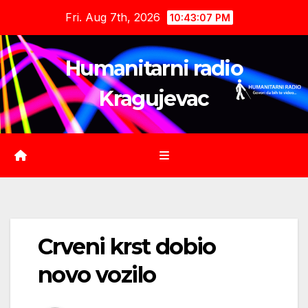
Skip
Fri. Aug 7th, 2026
10:43:08 PM
to
content
Humanitarni radio
Kragujevac
Crveni krst dobio
novo vozilo