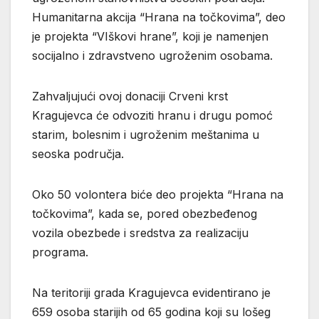
Humanitarna akcija “Hrana na točkovima”, deo
je projekta “VIškovi hrane”, koji je namenjen
socijalno i zdravstveno ugroženim osobama.
Zahvaljujući ovoj donaciji Crveni krst
Kragujevca će odvoziti hranu i drugu pomoć
starim, bolesnim i ugroženim meštanima u
seoska područja.
Oko 50 volontera biće deo projekta “Hrana na
točkovima”, kada se, pored obezbeđenog
vozila obezbede i sredstva za realizaciju
programa.
Na teritoriji grada Kragujevca evidentirano je
659 osoba starijih od 65 godina koji su lošeg