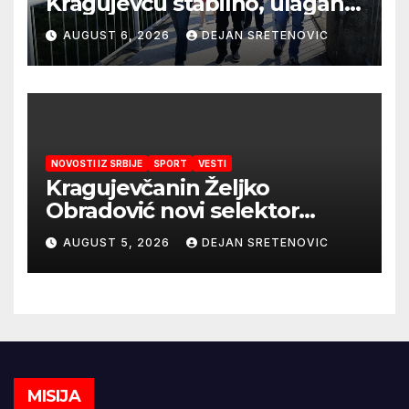
Kragujevcu stabilno, ulaganja
obezbedila sigurnije
AUGUST 6, 2026
DEJAN SRETENOVIC
snabdevanje
NOVOSTI IZ SRBIJE
SPORT
VESTI
Kragujevčanin Željko
Obradović novi selektor
Atletske reprezentacije Srbije
AUGUST 5, 2026
DEJAN SRETENOVIC
MISIJA