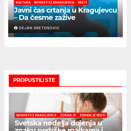
KULTURA
NOVOSTI IZ KRAGUJEVCA
VESTI
Javni čas crtanja u Kragujevcu
– Da česme zažive
DEJAN SRETENOVIC
PROPUSTILI STE
NOVOSTI IZ KRAGUJEVCA
ZDRAVLJE
ZDRAVLJE VESTI
Svetska nedelja dojenja u
znaku podrške majkama i