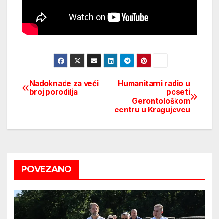
Nadoknade za veći
Humanitarni radio u
Post
broj porodilja
poseti
Gerontološkom
navigation
centru u Kragujevcu
POVEZANO