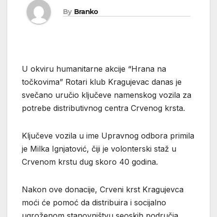
By
Branko
U okviru humanitarne akcije “Hrana na
točkovima” Rotari klub Kragujevac danas je
svečano uručio ključeve namenskog vozila za
potrebe distributivnog centra Crvenog krsta.
Ključeve vozila u ime Upravnog odbora primila
je Milka Ignjatović, čiji je volonterski staž u
Crvenom krstu dug skoro 40 godina.
Nakon ove donacije, Crveni krst Kragujevca
moći će pomoć da distribuira i socijalno
ugroženom stanovništvu seoskih područja.