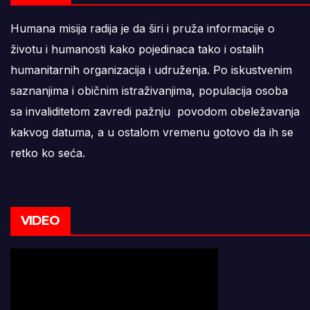
Humana misija radija je da širi i pruža informacije o
životu i humanosti kako pojedinaca tako i ostalih
humanitarnih organizacija i udruženja. Po iskustvenim
saznanjima i običnim istraživanjima, populacija osoba
sa invaliditetom zavredi pažnju povodom obeležavanja
kakvog datuma, a u ostalom vremenu gotovo da ih se
retko ko seća.
VIDEO