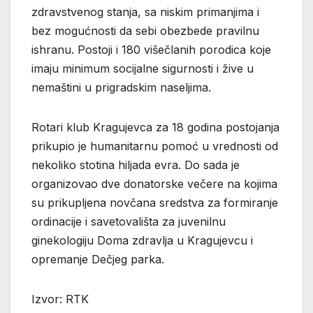
zdravstvenog stanja, sa niskim primanjima i
bez mogućnosti da sebi obezbede pravilnu
ishranu. Postoji i 180 višečlanih porodica koje
imaju minimum socijalne sigurnosti i žive u
nemaštini u prigradskim naseljima.
Rotari klub Kragujevca za 18 godina postojanja
prikupio je humanitarnu pomoć u vrednosti od
nekoliko stotina hiljada evra. Do sada je
organizovao dve donatorske večere na kojima
su prikupljena novčana sredstva za formiranje
ordinacije i savetovališta za juvenilnu
ginekologiju Doma zdravlja u Kragujevcu i
opremanje Dečjeg parka.
Izvor: RTK