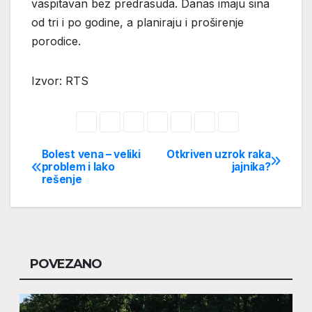
vaspitavan bez predrasuda. Danas imaju sina
od tri i po godine, a planiraju i proširenje
porodice.
Izvor: RTS
Bolest vena – veliki
Otkriven uzrok raka
Post
problem i lako
jajnika?
rešenje
navigation
POVEZANO