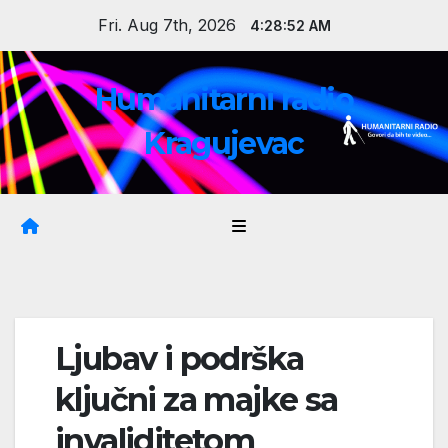
Skip
Fri. Aug 7th, 2026
4:28:52 AM
to
content
Humanitarni radio
Kragujevac
Ljubav i podrška
ključni za majke sa
invaliditetom