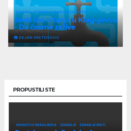
KULTURA
NOVOSTI IZ KRAGUJEVCA
VESTI
Javni čas crtanja u Kragujevcu
– Da česme zažive
DEJAN SRETENOVIC
PROPUSTILI STE
NOVOSTI IZ KRAGUJEVCA
ZDRAVLJE
ZDRAVLJE VESTI