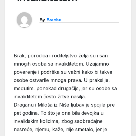
By
Branko
Brak, porodica i roditeljstvo želja su i san
mnogih osoba sa invaliditetom. Uzajamno
poverenje i podrška su važni kako bi takve
osobe ostvarile mnoga prava. U praksi je,
međutim, ponekad drugačije, jer su osobe sa
invaliditetom često žrtve nasilja.
Draganu i Miloša iz Niša ljubav je spojila pre
pet godina. To što je ona bila devojka u
invalidskim kolicima, zbog saobraćajne
nesreće, njemu, kaže, nije smetalo, jer je