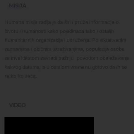
MISIJA
Humana misija radija je da širi i pruža informacije o
životu i humanosti kako pojedinaca tako i ostalih
humanitarnih organizacija i udruženja. Po iskustvenim
saznanjima i običnim istraživanjima, populacija osoba
sa invaliditetom zavredi pažnju povodom obeležavanja
kakvog datuma, a u ostalom vremenu gotovo da ih se
retko ko seća.
VIDEO