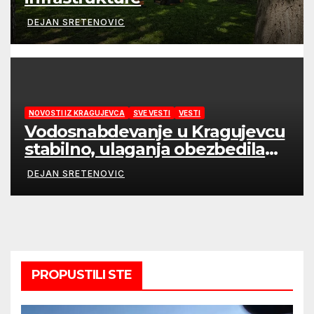
DEJAN SRETENOVIC
NOVOSTI IZ KRAGUJEVCA
SVE VESTI
VESTI
Vodosnabdevanje u Kragujevcu
stabilno, ulaganja obezbedila
sigurnije snabdevanje
DEJAN SRETENOVIC
PROPUSTILI STE