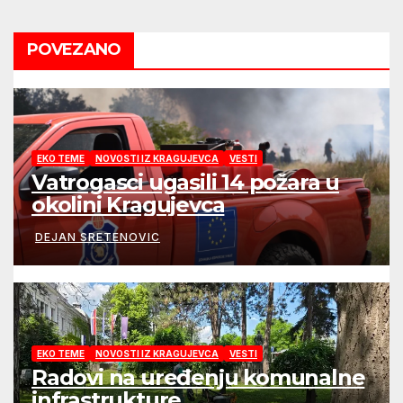
POVEZANO
EKO TEME
NOVOSTI IZ KRAGUJEVCA
VESTI
Vatrogasci ugasili 14 požara u
okolini Kragujevca
DEJAN SRETENOVIC
EKO TEME
NOVOSTI IZ KRAGUJEVCA
VESTI
Radovi na uređenju komunalne
infrastrukture