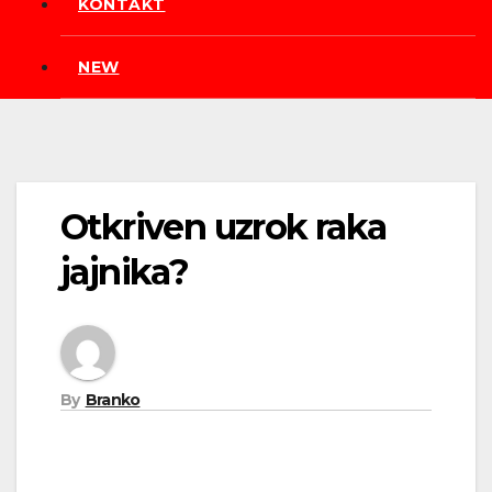
KONTAKT
NEW
Otkriven uzrok raka
jajnika?
By
Branko