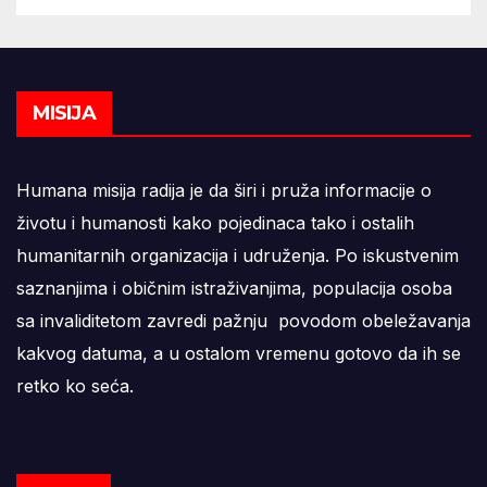
MISIJA
Humana misija radija je da širi i pruža informacije o
životu i humanosti kako pojedinaca tako i ostalih
humanitarnih organizacija i udruženja. Po iskustvenim
saznanjima i običnim istraživanjima, populacija osoba
sa invaliditetom zavredi pažnju povodom obeležavanja
kakvog datuma, a u ostalom vremenu gotovo da ih se
retko ko seća.