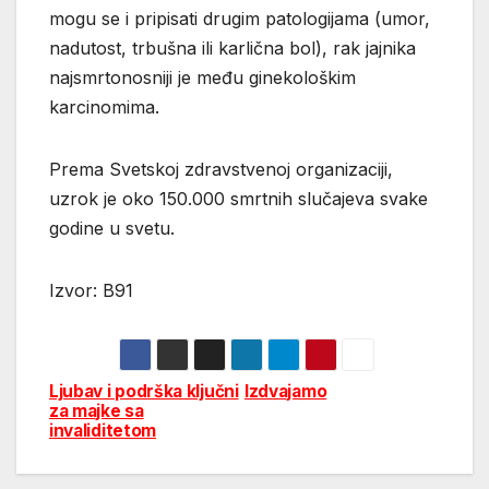
mogu se i pripisati drugim patologijama (umor,
nadutost, trbušna ili karlična bol), rak jajnika
najsmrtonosniji je među ginekološkim
karcinomima.
Prema Svetskoj zdravstvenoj organizaciji,
uzrok je oko 150.000 smrtnih slučajeva svake
godine u svetu.
Izvor: B91
Ljubav i podrška ključni
Izdvajamo
Post
za majke sa
invaliditetom
navigation