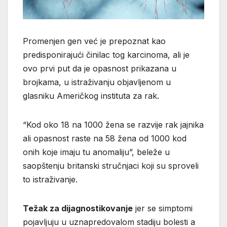
Promenjen gen već je prepoznat kao
predisponirajući činilac tog karcinoma, ali je
ovo prvi put da je opasnost prikazana u
brojkama, u istraživanju objavljenom u
glasniku Američkog instituta za rak.
“Kod oko 18 na 1000 žena se razvije rak jajnika
ali opasnost raste na 58 žena od 1000 kod
onih koje imaju tu anomaliju”, beleže u
saopštenju britanski stručnjaci koji su sproveli
to istraživanje.
Težak za dijagnostikovanje
jer se simptomi
pojavljuju u uznapredovalom stadiju bolesti a