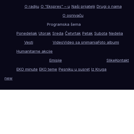
O radiju
O “Ekspres” – u
Naši prijatelji
Drugi o nama
O osnivaču
Programska šema
Ponedeljak
Utorak
Sreda
Četvrtak
Petak
Subota
Nedelja
Vesti
Video
Video sa snimanja
Foto albumi
Humanitarne akcije
Emisije
Slike
Kontakt
EKO minute
EKO teme
Pesniku u susret
Iz Kruga
new