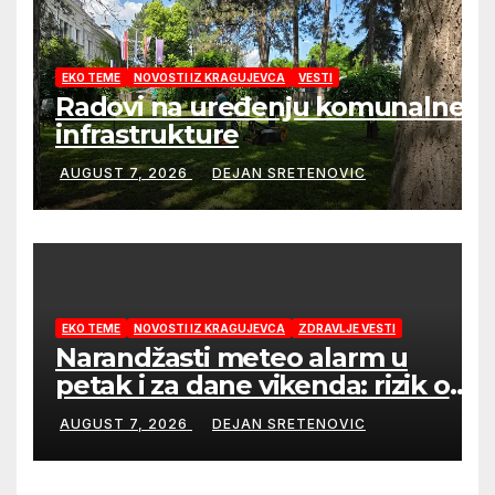
EKO TEME
NOVOSTI IZ KRAGUJEVCA
VESTI
Radovi na uređenju komunalne
infrastrukture
AUGUST 7, 2026
DEJAN SRETENOVIC
EKO TEME
NOVOSTI IZ KRAGUJEVCA
ZDRAVLJE VESTI
Narandžasti meteo alarm u
petak i za dane vikenda: rizik od
nastanka i širenja požara na
AUGUST 7, 2026
DEJAN SRETENOVIC
otvorenom i dalje veoma visok