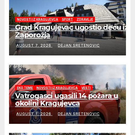
NOVOSTI IZ KRAGUJEVCA
SPORT
ZDRAVLJE
Grad Kragujevac ugostio decu iz
Zaporožja
AUGUST 7, 2026
DEJAN SRETENOVIC
EKO TEME
NOVOSTI IZ KRAGUJEVCA
VESTI
Vatrogasci ugasili 14 požara u
okolini Kragujevca
AUGUST 7, 2026
DEJAN SRETENOVIC