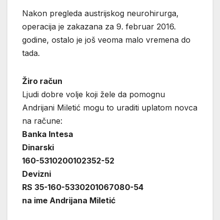
Nakon pregleda austrijskog neurohirurga,
operacija je zakazana za 9. februar 2016.
godine, ostalo je još veoma malo vremena do
tada.
Žiro račun
Ljudi dobre volje koji žele da pomognu
Andrijani Miletić mogu to uraditi uplatom novca
na račune:
Banka Intesa
Dinarski
160-5310200102352-52
Devizni
RS 35-160-5330201067080-54
na ime Andrijana Miletić