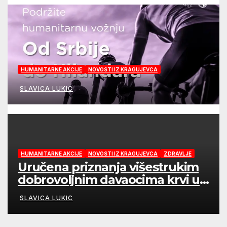
HUMANITARNE AKCIJE
NOVOSTI IZ KRAGUJEVCA
SLAVICA LUKIC
HUMANITARNE AKCIJE
NOVOSTI IZ KRAGUJEVCA
ZDRAVLJE
Uručena priznanja višestrukim
dobrovoljnim davaocima krvi u
Kragujevcu
SLAVICA LUKIC