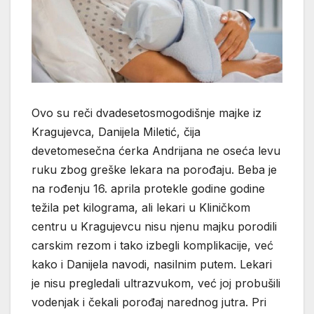
Ovo su reči dvadesetosmogodišnje majke iz
Kragujevca, Danijela Miletić, čija
devetomesečna ćerka Andrijana ne oseća levu
ruku zbog greške lekara na porođaju. Beba je
na rođenju 16. aprila protekle godine godine
težila pet kilograma, ali lekari u Kliničkom
centru u Kragujevcu nisu njenu majku porodili
carskim rezom i tako izbegli komplikacije, već
kako i Danijela navodi, nasilnim putem. Lekari
je nisu pregledali ultrazvukom, već joj probušili
vodenjak i čekali porođaj narednog jutra. Pri