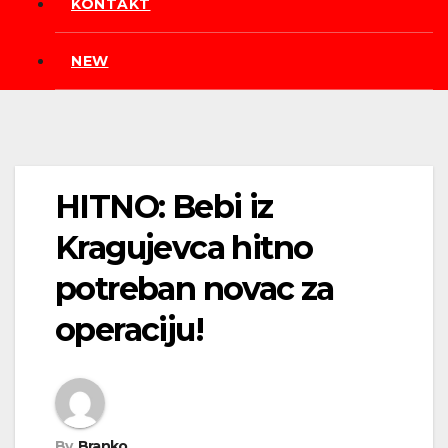
KONTAKT
NEW
HITNO: Bebi iz
Kragujevca hitno
potreban novac za
operaciju!
By
Branko