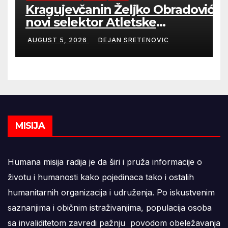
Kragujevčanin Željko Obradović
novi selektor Atletske
reprezentacije Srbije
AUGUST 5, 2026
DEJAN SRETENOVIC
MISIJA
Humana misija radija je da širi i pruža informacije o
životu i humanosti kako pojedinaca tako i ostalih
humanitarnih organizacija i udruženja. Po iskustvenim
saznanjima i običnim istraživanjima, populacija osoba
sa invaliditetom zavredi pažnju povodom obeležavanja