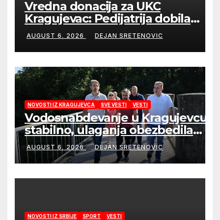
Vredna donacija za UKC
Kragujevac: Pedijatrija dobila
mobilni rendgen i mikroskop
AUGUST 6, 2026
DEJAN SRETENOVIC
vredne 9,6 miliona dinara
NOVOSTI IZ KRAGUJEVCA
SVE VESTI
VESTI
Vodosnabdevanje u Kragujevcu
stabilno, ulaganja obezbedila
sigurnije snabdevanje
AUGUST 6, 2026
DEJAN SRETENOVIC
NOVOSTI IZ SRBIJE
SPORT
VESTI