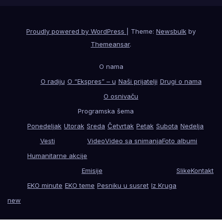
Proudly powered by WordPress
|
Theme:
Newsbulk
by
Themeansar
.
O nama
O radiju
O “Ekspres” – u
Naši prijatelji
Drugi o nama
O osnivaču
Programska šema
Ponedeljak
Utorak
Sreda
Četvrtak
Petak
Subota
Nedelja
Vesti
Video
Video sa snimanja
Foto albumi
Humanitarne akcije
Emisije
Slike
Kontakt
EKO minute
EKO teme
Pesniku u susret
Iz Kruga
new