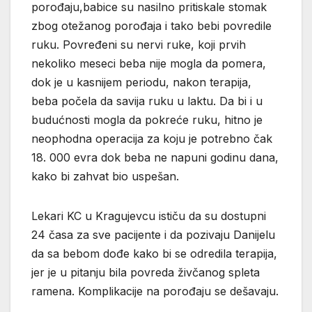
porođaju,babice su nasilno pritiskale stomak
zbog otežanog porođaja i tako bebi povredile
ruku. Povređeni su nervi ruke, koji prvih
nekoliko meseci beba nije mogla da pomera,
dok je u kasnijem periodu, nakon terapija,
beba počela da savija ruku u laktu. Da bi i u
budućnosti mogla da pokreće ruku, hitno je
neophodna operacija za koju je potrebno čak
18. 000 evra dok beba ne napuni godinu dana,
kako bi zahvat bio uspešan.
Lekari KC u Kragujevcu ističu da su dostupni
24 časa za sve pacijente i da pozivaju Danijelu
da sa bebom dođe kako bi se odredila terapija,
jer je u pitanju bila povreda živčanog spleta
ramena. Komplikacije na porođaju se dešavaju.